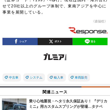
せて20社以上のグループ体制で、東南アジアを中心に
事業を展開している。
《森脇稔》
シェア
ポスト
送る
中古車
システム
輸入車
車両販売
関連ニュース
乗り心地重視・ヘタリ永久保証あり！ 『デリカ
ミニ』用カスタムスプリングが登場…タナベ