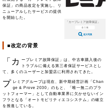
ショップレポート
愛車 File
ディテイリング
保証」の商品改定を実施し、リ
自動車豆知識
ストップ！不具合修理＆粗悪修理
ニューアルしたサービスの提供
ディテイリング
洗車
鈑金・塗装
を開始した。
鈑金・塗装
ヘッドライト磨き
コーティング
小キズ直し
防錆
特集記事
「カープレミア故障保証」
全 1 枚
フィルム・ラッピング
ストップ 不具合修理＆粗悪修理
カーメーカー「旧車」関連プロジェ
ショップ紹介
拡大写真
クト
ショップレポート
プロショップ検索
レストア
■改定の背景
コラム
カーメーカー「旧車」関連プロジ
コラム
イベント
ェクト
「カ
ープレミア故障保証」は、中古車購入後の
インタビュー
イベント告知
イベントレポート
トラブルに備える第三者保証サービスとし
て、多くのユーザーと加盟店に利用されてきた。
プ
レミアグループは現在、新中期経営計画「Chan
ge & Prove 2030」のもと、「唯一無二のプラ
ットフォーマー」として自動車業界に欠かせないイン
フラとなる「オートモビリティエコシステム」の確立
を推進している。