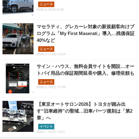
ニュース
2026.6.25(木) 8:00
マセラティ、グレカーレ対象の新規顧客向けプ
ログラム「My First Maserati」導入…残価保証
40%など
ニュース
2026.3.11(水) 10:04
サイン・ハウス、無料会員サイトを開設…オー
トバイ用品の保証期間延長や購入、修理依頼も
ニュース
2026.2.15(日) 17:00
【東京オートサロン2026】トヨタが踏み出
す“旧車維持”の聖域…旧車パーツ復刻は「第2
章」へ
イベント
2026.1.12(月) 12:21