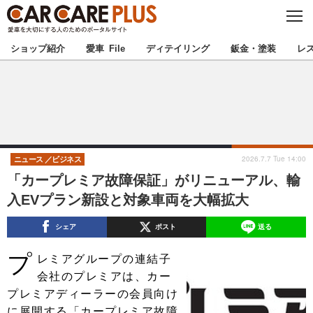
C
L
O
★カーケアプラス認定★
厳選プロショップを地域から探す
S
ショップ紹介
愛車 File
ディテイリング
鈑金・塗装
レ
E
北海道
東北
北関東
南関東
甲信越
北陸
2026.7.7 Tue 14:00
ニュース
ビジネス
「カープレミア故障保証」がリニューアル、輸
東海
関西
入EVプラン新設と対象車両を大幅拡大
中国
四国
シェア
ポスト
送る
プ
九州
沖縄
レミアグループの連結子
会社のプレミアは、カー
注目の記事
プレミアディーラーの会員向け
に展開する「カープレミア故障