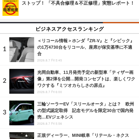
ストップ！ 「不具合修理＆不正修理」実態レポート！
ビジネスアクセスランキング
＜リコール情報＞ホンダ『ZR-V』と『シビック』
の1万4730台をリコール、座席が保安基準に不適
合
2026.8.7 Fri 5:45
光岡自動車、11月発売予定の新型車「ティザー画
像」第2弾を公開…開発コンセプトは、楽しくワク
ワクする『ミツオカらしさの原点』
2026.8.7 Fri 6:00
三輪ソーラーEV「スリールオータ」とは？ 欧州
の型式認定取得 記念モデルを限定30台で国内発
売…EVジェネシス
2026.8.7 Fri 5:56
正規ディーラー、MINI岐阜「リテール・ネクス