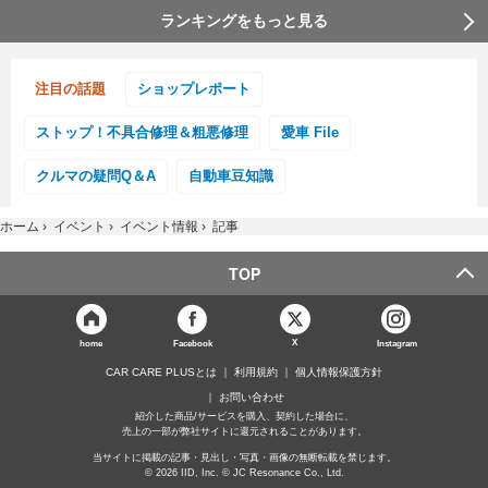
ランキングをもっと見る
注目の話題
ショップレポート
ストップ！不具合修理＆粗悪修理
愛車 File
クルマの疑問Q＆A
自動車豆知識
ホーム
›
イベント
›
イベント情報
›
記事
TOP
X
home
Facebook
Instagram
CAR CARE PLUSとは
利用規約
個人情報保護方針
お問い合わせ
紹介した商品/サービスを購入、契約した場合に、
売上の一部が弊社サイトに還元されることがあります。
当サイトに掲載の記事・見出し・写真・画像の無断転載を禁じます。
© 2026 IID, Inc. © JC Resonance Co., Ltd.