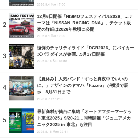
2026.8.4 Tue 17:00
12月6日開催「NISMOフェスティバル2026」…テ
ーマは『NISSAN RACING DNA』、チケット販
売の詳細は2026年秋頃に公開
2026.8.4 Tue 12:00
恒例のチャリティライド「DGR2026」にバイカー
ズパラダイスが参画…5月17日開催
2026.5.16 Sat 18:00
【夏休み】人気バンド「ずっと真夜中でいいの
に。」デザインのヤマハ『Fazzio』が横浜で展
示…8月31日まで
2026.8.7 Fri 12:00
最新商材が仙台に集結「オートアフターマーケッ
ト東北2025」9/20-21…同時開催「ジュニアメカ
ニック2025 in 東北」も注目
2025.8.18 Mon 22:41