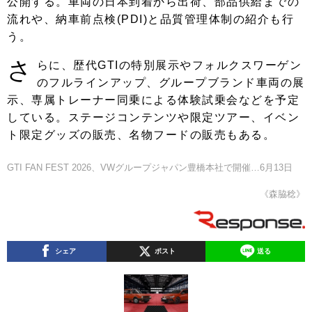
公開する。車両の日本到着から出荷、部品供給までの
流れや、納車前点検(PDI)と品質管理体制の紹介も行
う。
さ
らに、歴代GTIの特別展示やフォルクスワーゲン
のフルラインアップ、グループブランド車両の展
示、専属トレーナー同乗による体験試乗会などを予定
している。ステージコンテンツや限定ツアー、イベン
ト限定グッズの販売、名物フードの販売もある。
GTI FAN FEST 2026、VWグループジャパン豊橋本社で開催…6月13日
《森脇稔》
シェア
ポスト
送る