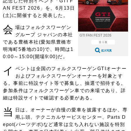
記念した特別イベント「GTI F
ショップレポート
愛車 File
ディテイリング
AN FEST 2026」を、6月13日
自動車豆知識
ストップ！不具合修理＆粗悪修理
ディテイリング
洗車
鈑金・塗装
(土)に開催すると発表した。
鈑金・塗装
ヘッドライト磨き
コーティング
会
小キズ直し
防錆
特集記事
場はフォルクスワーゲン
グループ ジャパンの本社
GTI FAN FEST 2026
フィルム・ラッピング
ストップ 不具合修理＆粗悪修理
カーメーカー「旧車」関連プロジェ
ショップ紹介
である豊橋本社(愛知県豊橋市
全 1 枚
クト
明海町5番地の10)で、時間は1
ショップレポート
プロショップ検索
レストア
拡大写真
コラム
0:00～15:00(開場9:00)だ。
カーメーカー「旧車」関連プロジ
コラム
イベント
イ
ベントは全国のフォルクスワーゲンGTIオーナー
ェクト
インタビュー
イベント告知
イベントレポート
およびフォルクスワーゲンオーナーを対象とす
る。事前に特設サイト等で募集し、抽選で招待する。
参加条件はフォルクスワーゲン車での来場であり、詳
細は特設サイトで確認する必要がある。
当
日は、オーナーが自慢の愛車を披露するほか、専
用ふ頭、テクニカルサービスセンター、Parts D
epot(パーツデポ)など通常は立ち入れない施設を特別