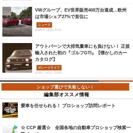
VWグループ、EV世界販売400万台達成…欧州
は市場シェア27%で首位に
ニュース
2026.3.18(水) 8:00
アウトバーンで大排気量車にも負けない！ 正規
輸入された初の『ゴルフGTI』【懐かしのカー
カタログ】
ガレージライフ
2026.1.4(日) 13:00
編集部オススメ情報
愛車を任せられる！ プロショップ訪問レポート
☆ CCP 厳選☆ 全国各地の自動車プロショップ検索一