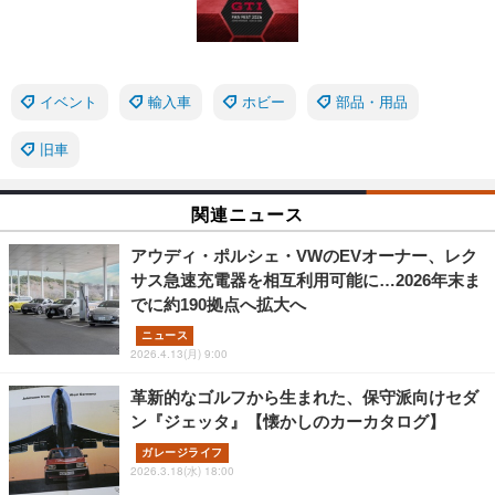
イベント
輸入車
ホビー
部品・用品
旧車
関連ニュース
アウディ・ポルシェ・VWのEVオーナー、レク
サス急速充電器を相互利用可能に…2026年末ま
でに約190拠点へ拡大へ
ニュース
2026.4.13(月) 9:00
革新的なゴルフから生まれた、保守派向けセダ
ン『ジェッタ』【懐かしのカーカタログ】
ガレージライフ
2026.3.18(水) 18:00