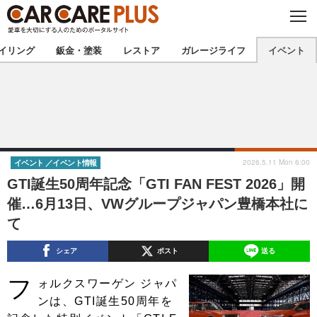
C
L
O
★カーケアプラス認定★
厳選プロショップを地域から探す
S
イリング
鈑金・塗装
レストア
ガレージライフ
イベント
E
北海道
東北
北関東
南関東
甲信越
北陸
2026.5.11 Mon 6:00
イベント
イベント情報
GTI誕生50周年記念「GTI FAN FEST 2026」開
東海
関西
催…6月13日、VWグループジャパン豊橋本社に
て
中国
四国
シェア
ポスト
送る
九州
沖縄
フ
ォルクスワーゲン ジャパ
注目の記事
ンは、GTI誕生50周年を