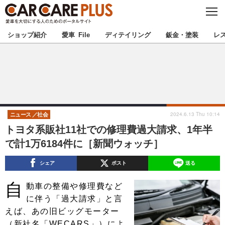
C
L
O
★カーケアプラス認定★
厳選プロショップを地域から探す
S
ショップ紹介
愛車 File
ディテイリング
鈑金・塗装
レ
E
北海道
東北
北関東
南関東
甲信越
北陸
2024.6.13 Thu 10:14
ニュース
社会
トヨタ系販社11社での修理費過大請求、1年半
東海
関西
で計1万6184件に［新聞ウォッチ］
中国
四国
シェア
ポスト
送る
自
九州
沖縄
動車の整備や修理費など
に伴う「過大請求」と言
注目の記事
えば、あの旧ビッグモーター
（新社名「WECARS」）によ