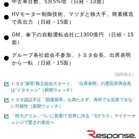
●
中古車台数、5月5%増 （日経・13面）
●
HVモーター制御技術、マツダと独大手、簡素構造
で高出力 （日経・15面）
●
GM、傘下の自動運転会社に1300億円 （日経・15
面）
●
グループ各社総会不参加、トヨタ会長、出席表明
から一転 （日経・15面）
《福田俊之》
トヨタ“謝罪”株主総会スタート、「出席表明」の豊田章男会長
は“ドタキャン”［新聞ウォッチ］
トヨタ認証不正「国連基準」も満たさず、海外でも生産できな
い可能性［新聞ウォッチ］
「特大グリル」ついに装着!? 世界に誇る『Sクラス』マイナーチ
ェンジで驚きの進化へ