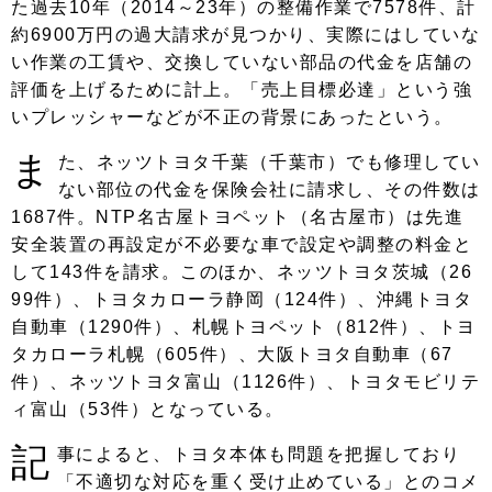
た過去10年（2014～23年）の整備作業で7578件、計
約6900万円の過大請求が見つかり、実際にはしていな
い作業の工賃や、交換していない部品の代金を店舗の
評価を上げるために計上。「売上目標必達」という強
いプレッシャーなどが不正の背景にあったという。
ま
た、ネッツトヨタ千葉（千葉市）でも修理してい
ない部位の代金を保険会社に請求し、その件数は
1687件。NTP名古屋トヨペット（名古屋市）は先進
安全装置の再設定が不必要な車で設定や調整の料金と
して143件を請求。このほか、ネッツトヨタ茨城（26
99件）、トヨタカローラ静岡（124件）、沖縄トヨタ
自動車（1290件）、札幌トヨペット（812件）、トヨ
タカローラ札幌（605件）、大阪トヨタ自動車（67
件）、ネッツトヨタ富山（1126件）、トヨタモビリテ
ィ富山（53件）となっている。
記
事によると、トヨタ本体も問題を把握しており
「不適切な対応を重く受け止めている」とのコメ