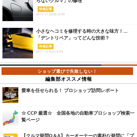
らないクルマ」の修理
特集記事
2017.11.22(水) 8:00
小さなヘコミを修理する時の大きな味方！…
「デントリペア」ってどんな技術？
特集記事
2017.12.5(火) 8:00
編集部オススメ情報
愛車を任せられる！ プロショップ訪問レポート
☆ CCP 厳選☆ 全国各地の自動車プロショップ検索一
覧ページ
【クルマ疑問Q＆A】カーオーナーの素朴な疑問に「プ