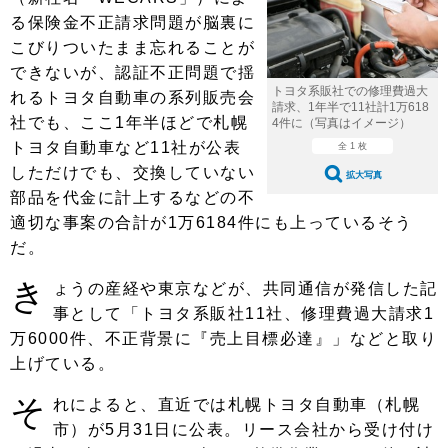
ショップレポート
愛車 File
ディテイリング
る保険金不正請求問題が脳裏に
自動車豆知識
ストップ！不具合修理＆粗悪修理
こびりついたまま忘れることが
ディテイリング
洗車
鈑金・塗装
できないが、認証不正問題で揺
鈑金・塗装
ヘッドライト磨き
コーティング
小キズ直し
防錆
特集記事
トヨタ系販社での修理費過大
れるトヨタ自動車の系列販売会
請求、1年半で11社計1万618
社でも、ここ1年半ほどで札幌
4件に（写真はイメージ）
フィルム・ラッピング
ストップ 不具合修理＆粗悪修理
カーメーカー「旧車」関連プロジェ
ショップ紹介
トヨタ自動車など11社が公表
全 1 枚
クト
しただけでも、交換していない
ショップレポート
プロショップ検索
レストア
拡大写真
コラム
部品を代金に計上するなどの不
カーメーカー「旧車」関連プロジ
コラム
イベント
適切な事案の合計が1万6184件にも上っているそう
ェクト
だ。
インタビュー
イベント告知
イベントレポート
き
ょうの産経や東京などが、共同通信が発信した記
事として「トヨタ系販社11社、修理費過大請求1
万6000件、不正背景に『売上目標必達』」などと取り
上げている。
そ
れによると、直近では札幌トヨタ自動車（札幌
市）が5月31日に公表。リース会社から受け付け