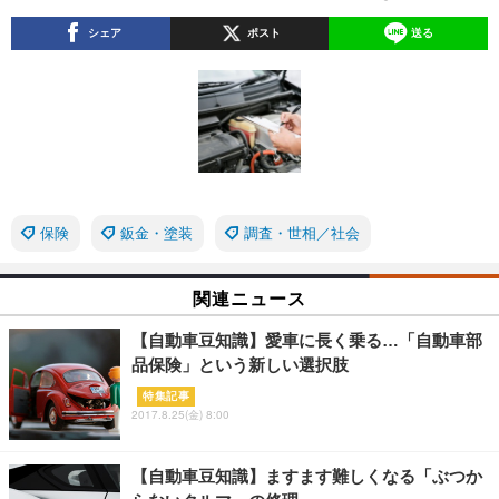
シェア
ポスト
送る
保険
鈑金・塗装
調査・世相／社会
関連ニュース
【自動車豆知識】愛車に長く乗る…「自動車部
品保険」という新しい選択肢
特集記事
2017.8.25(金) 8:00
【自動車豆知識】ますます難しくなる「ぶつか