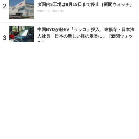
ダ国内3工場は8月19日まで停止［新聞ウォッチ］
2026.8.6 Thu 5:46
中国BYDが軽EV『ラッコ』投入、東福寺・日本法
人社長「日本の新しい軽の定番に」［新聞ウォッ
チ］
2026.7.29 Wed 21:57
ランキングをもっと見る
注目の話題
ショップレポート
ストップ！不具合修理＆粗悪修理
愛車 File
クルマの疑問Q＆A
自動車豆知識
ホーム
›
ニュース
›
社会
›
記事
TOP