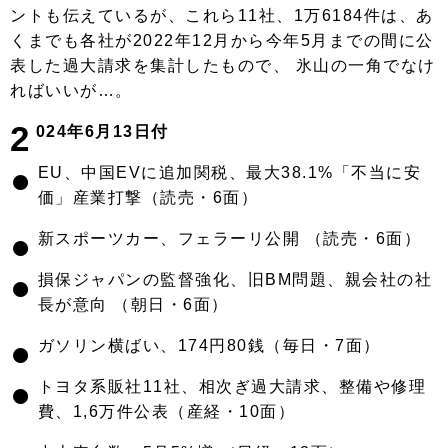
ントも伝えているが、これら11社、1万6184件は、あ
くまでも各社が2022年12月から今年5月までの間に公
表した過大請求を集計したもので、 氷山の一角でなけ
ればいいが…。
2
024年6月13日付
●
EU、中国EVに追加関税、最大38.1%「不当に安
価」産業打撃（読売・6面）
●
新スポーツカー、フェラーリ公開 （読売・6面）
●
損保ジャパンの監督強化、旧BM問題、親会社の社
長が意向 （朝日・6面）
●
ガソリン横ばい、174円80銭（毎日・7面）
●
トヨタ系販社11社、相次ぎ過大請求、整備や修理
費、1,6万件公表（産経・10面）