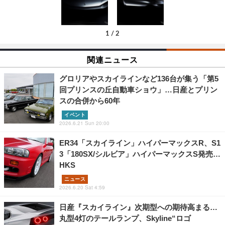
1
/
2
関連ニュース
グロリアやスカイラインなど136台が集う「第5
回プリンスの丘自動車ショウ」…日産とプリン
スの合併から60年
イベント
2026.6.21 Sun 20:00
ER34「スカイライン」ハイパーマックスR、S1
3「180SX/シルビア」ハイパーマックスS発売…
HKS
ニュース
2026.6.20 Sat 4:59
日産『スカイライン』次期型への期待高まる…
丸型4灯のテールランプ、Skyline“ロゴ