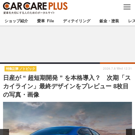
C
L
O
★カーケアプラス認定★
厳選プロショップを地域から探す
S
ショップ紹介
愛車 File
ディテイリング
鈑金・塗装
レ
E
北海道
東北
北関東
南関東
甲信越
北陸
2026.7.8 Wed 12:31
特集記事
トピック
日産が “ 超短期開発 ” を本格導入？ 次期「ス
東海
関西
カイライン」最終デザインをプレビュー 8枚目
の写真・画像
中国
四国
九州
沖縄
注目の記事