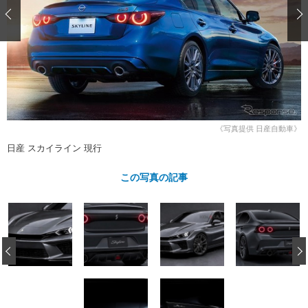
ショップレポート
愛車 File
ディテイリング
自動車豆知識
ストップ！不具合修理＆粗悪修理
ディテイリング
洗車
鈑金・塗装
鈑金・塗装
ヘッドライト磨き
コーティング
小キズ直し
防錆
特集記事
フィルム・ラッピング
ストップ 不具合修理＆粗悪修理
カーメーカー「旧車」関連プロジェ
ショップ紹介
クト
ショップレポート
プロショップ検索
レストア
《写真提供 日産自動車》
コラム
日産 スカイライン 現行
カーメーカー「旧車」関連プロジ
コラム
イベント
ェクト
インタビュー
この写真の記事
イベント告知
イベントレポート
‹