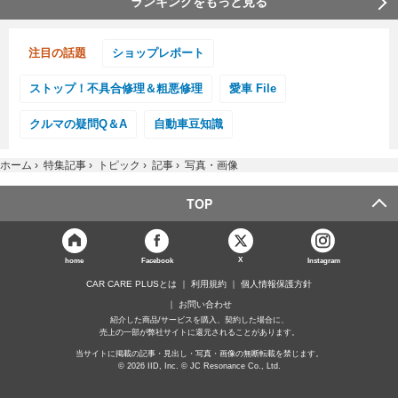
ランキングをもっと見る
注目の話題
ショップレポート
ストップ！不具合修理＆粗悪修理
愛車 File
クルマの疑問Q＆A
自動車豆知識
ホーム
›
特集記事
›
トピック
›
記事
›
写真・画像
TOP
X
home
Facebook
Instagram
CAR CARE PLUSとは
利用規約
個人情報保護方針
お問い合わせ
紹介した商品/サービスを購入、契約した場合に、
売上の一部が弊社サイトに還元されることがあります。
当サイトに掲載の記事・見出し・写真・画像の無断転載を禁じます。
© 2026 IID, Inc. © JC Resonance Co., Ltd.