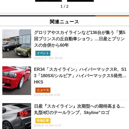
1
/
2
関連ニュース
グロリアやスカイラインなど136台が集う「第5
回プリンスの丘自動車ショウ」…日産とプリン
スの合併から60年
イベント
2026.6.21 Sun 20:00
ER34「スカイライン」ハイパーマックスR、S1
3「180SX/シルビア」ハイパーマックスS発売…
HKS
ニュース
2026.6.20 Sat 4:59
日産『スカイライン』次期型への期待高まる…
丸型4灯のテールランプ、Skyline“ロゴ
特集記事
2026.6.14 Sun 0:10