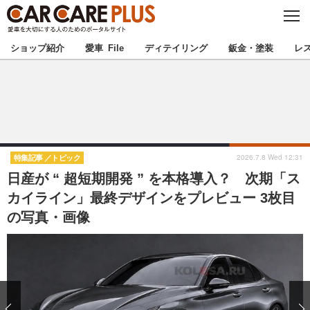
C
L
O
★カーケアプラス認定★
厳選プロショップを地域から探す
S
ショップ紹介
愛車 File
ディテイリング
鈑金・塗装
レ
E
北海道
東北
北関東
南関東
甲信越
北陸
2026.7.8 Wed 12:31
特集記事
トピック
日産が “ 超短期開発 ” を本格導入？ 次期「ス
東海
関西
カイライン」最終デザインをプレビュー 3枚目
の写真・画像
中国
四国
九州
沖縄
注目の記事