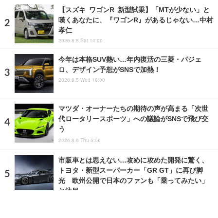
【スズキ ワゴンR 新型試乗】「MTが少ない」と
嘆くあなたに、『ワゴンR』があるじゃない…中村
孝仁
2026.8.8 Sat 14:00
今年は本格SUV熱い…年内復活の三菱・パジェ
ロ、デザイン予想がSNSで加熱！
2026.8.5 Wed 18:00
マツダ・オーナーたちの期待の声が高まる「次世
代ロータリースポーツ」への議論がSNSで飛び交
う
2026.8.6 Thu 5:56
市販車とは思えない…攻めに攻めた開発に驚く、
トヨタ・新型スーパーカー「GR GT」に再び脚
光 欧州公開で日本のファンも「乗ってみたい」
と注目
2026.8.5 Wed 4:14