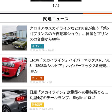
1
/
2
関連ニュース
グロリアやスカイラインなど136台が集う「第5
回プリンスの丘自動車ショウ」…日産とプリン
スの合併から60年
イベント
2026.6.21 Sun 20:00
ER34「スカイライン」ハイパーマックスR、S1
3「180SX/シルビア」ハイパーマックスS発売…
HKS
ニュース
2026.6.20 Sat 4:59
日産『スカイライン』次期型への期待高まる…
丸型4灯のテールランプ、Skyline“ロゴ
特集記事
2026.6.14 Sun 0:10