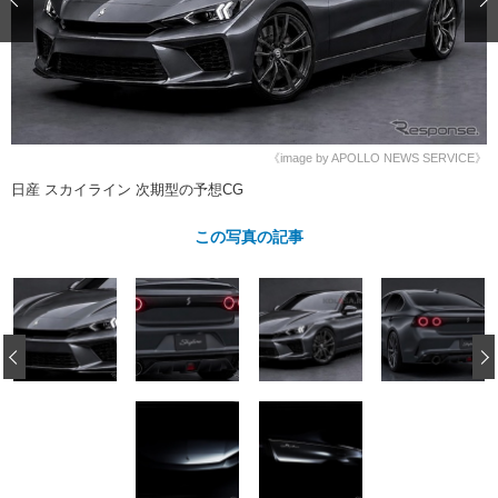
ショップレポート
愛車 File
ディテイリング
自動車豆知識
ストップ！不具合修理＆粗悪修理
ディテイリング
洗車
鈑金・塗装
鈑金・塗装
ヘッドライト磨き
コーティング
小キズ直し
防錆
特集記事
フィルム・ラッピング
ストップ 不具合修理＆粗悪修理
カーメーカー「旧車」関連プロジェ
ショップ紹介
《image by APOLLO NEWS SERVICE》
クト
日産 スカイライン 次期型の予想CG
ショップレポート
プロショップ検索
レストア
コラム
この写真の記事
カーメーカー「旧車」関連プロジ
コラム
イベント
ェクト
インタビュー
イベント告知
イベントレポート
‹