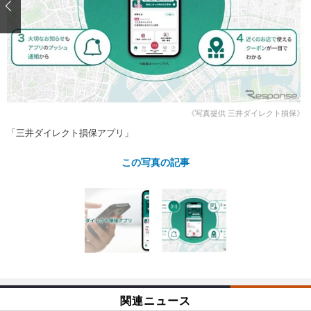
ショップレポート
愛車 File
ディテイリング
自動車豆知識
ストップ！不具合修理＆粗悪修理
ディテイリング
洗車
鈑金・塗装
鈑金・塗装
ヘッドライト磨き
コーティング
小キズ直し
防錆
特集記事
フィルム・ラッピング
ストップ 不具合修理＆粗悪修理
カーメーカー「旧車」関連プロジェ
ショップ紹介
クト
《写真提供 三井ダイレクト損保》
ショップレポート
プロショップ検索
レストア
コラム
「三井ダイレクト損保アプリ」
カーメーカー「旧車」関連プロジ
コラム
イベント
この写真の記事
ェクト
インタビュー
イベント告知
イベントレポート
関連ニュース