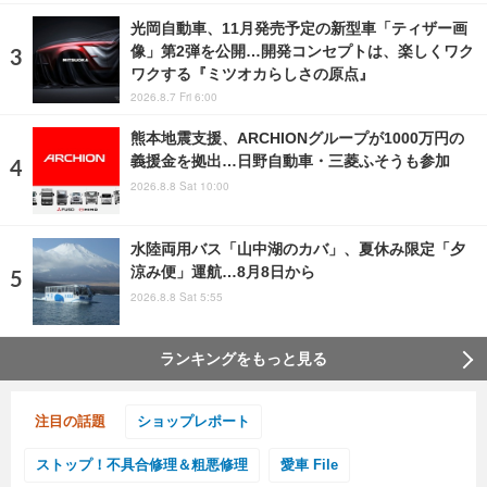
光岡自動車、11月発売予定の新型車「ティザー画
像」第2弾を公開…開発コンセプトは、楽しくワク
ワクする『ミツオカらしさの原点』
2026.8.7 Fri 6:00
熊本地震支援、ARCHIONグループが1000万円の
義援金を拠出…日野自動車・三菱ふそうも参加
2026.8.8 Sat 10:00
水陸両用バス「山中湖のカバ」、夏休み限定「夕
涼み便」運航…8月8日から
2026.8.8 Sat 5:55
ランキングをもっと見る
注目の話題
ショップレポート
ストップ！不具合修理＆粗悪修理
愛車 File