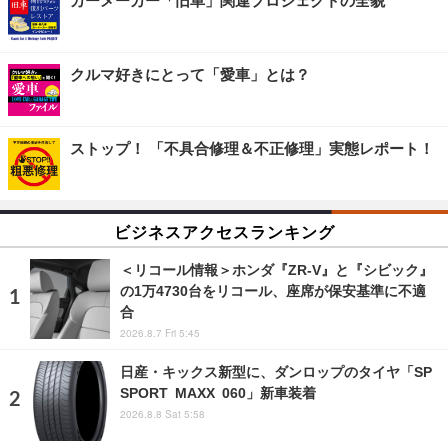
カーメーカー「旧車」関連プロジェクトの全貌
クルマ好きにとって「愛車」とは？
ストップ！ 「不具合修理＆不正修理」実態レポート！
ビジネスアクセスランキング
＜リコール情報＞ホンダ『ZR-V』と『シビック』
の1万4730台をリコール、座席が保安基準に不適
合
2026.8.7 Fri 5:45
日産・キックス新型に、ダンロップのタイヤ「SP
SPORT MAXX 060」新車装着
2026.8.8 Sat 5:58