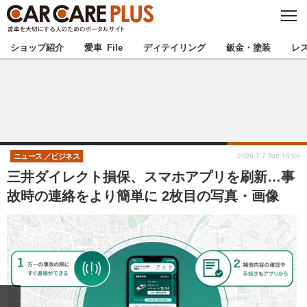
C
L
O
★カーケアプラス認定★
厳選プロショップを地域から探す
S
ショップ紹介
愛車 File
ディテイリング
鈑金・塗装
レ
E
北海道
東北
北関東
南関東
甲信越
北陸
2026.7.7 Tue 15:00
ニュース
ビジネス
三井ダイレクト損保、スマホアプリを刷新…事
東海
関西
故時の連絡をより簡単に 2枚目の写真・画像
中国
四国
九州
沖縄
注目の記事