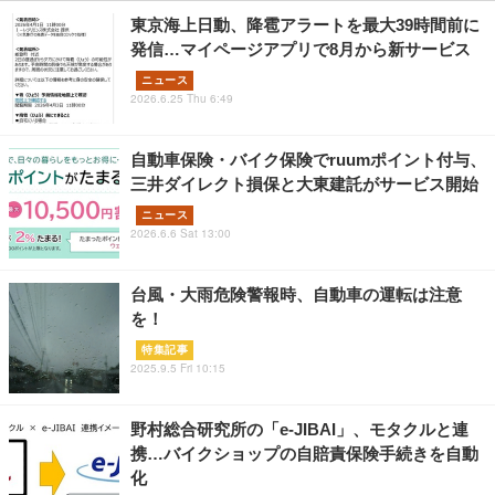
東京海上日動、降雹アラートを最大39時間前に
発信…マイページアプリで8月から新サービス
ニュース
2026.6.25 Thu 6:49
自動車保険・バイク保険でruumポイント付与、
三井ダイレクト損保と大東建託がサービス開始
ニュース
2026.6.6 Sat 13:00
台風・大雨危険警報時、自動車の運転は注意
を！
特集記事
2025.9.5 Fri 10:15
野村総合研究所の「e-JIBAI」、モタクルと連
携…バイクショップの自賠責保険手続きを自動
化