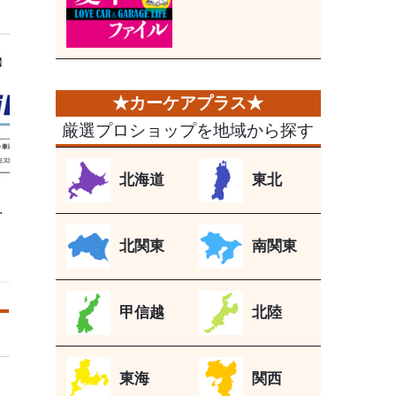
厳選プロショップを地域から探す
北海道
東北
…
北関東
南関東
甲信越
北陸
東海
関西