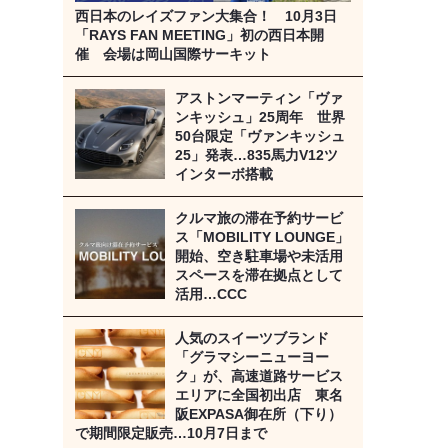
西日本のレイズファン大集合！ 10月3日
「RAYS FAN MEETING」初の西日本開
催 会場は岡山国際サーキット
アストンマーティン「ヴァ
ンキッシュ」25周年 世界
50台限定「ヴァンキッシュ
25」発表…835馬力V12ツ
インターボ搭載
クルマ旅の滞在予約サービ
ス「MOBILITY LOUNGE」
開始、空き駐車場や未活用
スペースを滞在拠点として
活用…CCC
人気のスイーツブランド
「グラマシーニューヨー
ク」が、高速道路サービス
エリアに全国初出店 東名
阪EXPASA御在所（下り）
で期間限定販売…10月7日まで