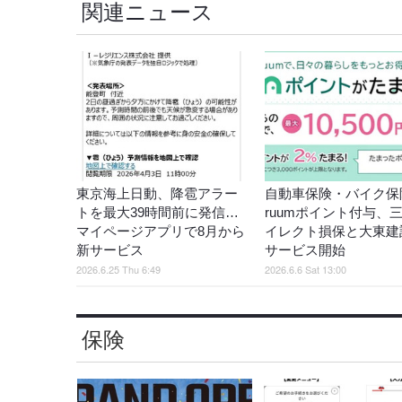
関連ニュース
東京海上日動、降雹アラー
自動車保険・バイク保
トを最大39時間前に発信…
ruumポイント付与、
マイページアプリで8月から
イレクト損保と大東建
新サービス
サービス開始
2026.6.25 Thu 6:49
2026.6.6 Sat 13:00
保険