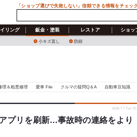
「ショップ選びで失敗しない」信頼できる情報をチェッ
イリング
鈑金・塗装
レストア
ショッ
小キズ直し
防錆
修理＆粗悪修理
愛車 File
クルマの疑問Q＆A
自動車豆知識
2026.7.7 Tue 15
アプリを刷新…事故時の連絡をより