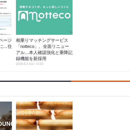
ページ
相乗りマッチングサービス
に…住
「notteco」、全面リニュー
アル…本人確認強化と乗降記
録機能を新採用
2026.8.2 Sun 13:00