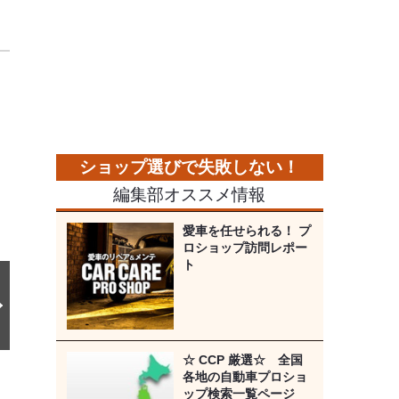
次
の
画
像
編集部オススメ情報
愛車を任せられる！ プ
ロショップ訪問レポー
ト
☆ CCP 厳選☆ 全国
各地の自動車プロショ
ップ検索一覧ページ