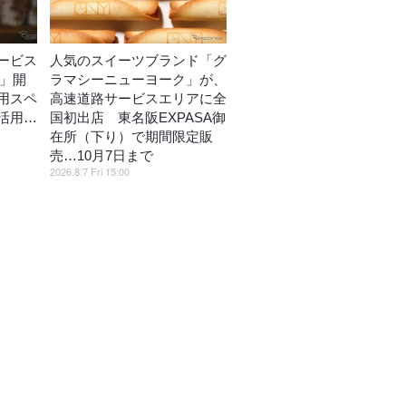
ービス
人気のスイーツブランド「グ
E」開
ラマシーニューヨーク」が、
用スペ
高速道路サービスエリアに全
活用…
国初出店 東名阪EXPASA御
在所（下り）で期間限定販
売…10月7日まで
2026.8.7 Fri 15:00