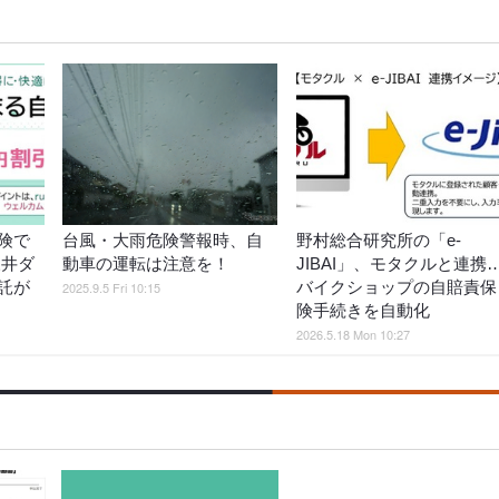
険で
台風・大雨危険警報時、自
野村総合研究所の「e-
三井ダ
動車の運転は注意を！
JIBAI」、モタクルと連携
託が
バイクショップの自賠責保
2025.9.5 Fri 10:15
険手続きを自動化
2026.5.18 Mon 10:27