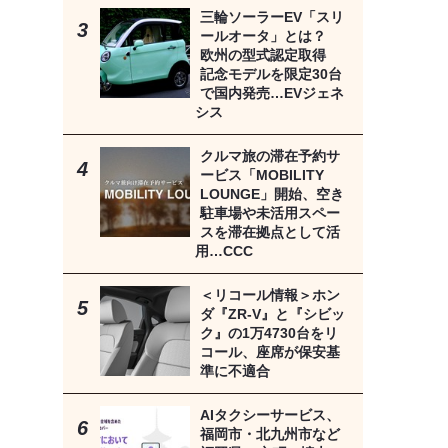
三輪ソーラーEV「スリ
ールオータ」とは？
欧州の型式認定取得
記念モデルを限定30台
で国内発売…EVジェネ
シス
クルマ旅の滞在予約サ
ービス「MOBILITY
LOUNGE」開始、空き
駐車場や未活用スペー
スを滞在拠点として活
用…CCC
＜リコール情報＞ホン
ダ『ZR-V』と『シビッ
ク』の1万4730台をリ
コール、座席が保安基
準に不適合
AIタクシーサービス、
福岡市・北九州市など