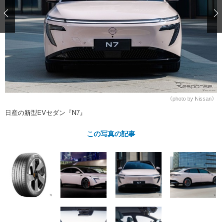
ショップレポート
愛車 File
ディテイリング
自動車豆知識
ストップ！不具合修理＆粗悪修理
ディテイリング
洗車
鈑金・塗装
鈑金・塗装
ヘッドライト磨き
コーティング
小キズ直し
防錆
特集記事
フィルム・ラッピング
ストップ 不具合修理＆粗悪修理
カーメーカー「旧車」関連プロジェ
ショップ紹介
クト
ショップレポート
プロショップ検索
レストア
コラム
《photo by Nissan》
カーメーカー「旧車」関連プロジ
コラム
イベント
日産の新型EVセダン『N7』
ェクト
インタビュー
イベント告知
イベントレポート
この写真の記事