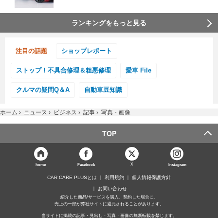
ランキングをもっと見る
注目の話題
ショップレポート
ストップ！不具合修理＆粗悪修理
愛車 File
クルマの疑問Q＆A
自動車豆知識
ホーム
›
ニュース
›
ビジネス
›
記事
›
写真・画像
TOP
X
home
Facebook
Instagram
CAR CARE PLUSとは
利用規約
個人情報保護方針
お問い合わせ
紹介した商品/サービスを購入、契約した場合に、
売上の一部が弊社サイトに還元されることがあります。
当サイトに掲載の記事・見出し・写真・画像の無断転載を禁じます。