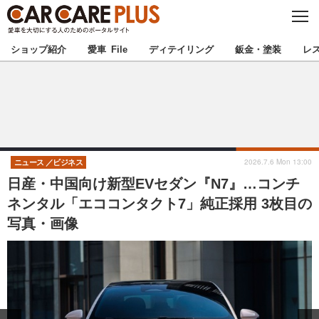
C
L
O
★カーケアプラス認定★
厳選プロショップを地域から探す
S
ショップ紹介
愛車 File
ディテイリング
鈑金・塗装
レ
E
北海道
東北
北関東
南関東
甲信越
北陸
2026.7.6 Mon 13:00
ニュース
ビジネス
日産・中国向け新型EVセダン『N7』…コンチ
東海
関西
ネンタル「エココンタクト7」純正採用 3枚目の
写真・画像
中国
四国
九州
沖縄
注目の記事