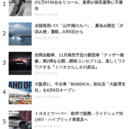
の1万4730台をリコール、座席が保安基準に不適
合
2026.8.7 Fri 5:45
水陸両用バス「山中湖のカバ」、夏休み限定「夕
涼み便」運航…8月8日から
2026.8.8 Sat 5:55
光岡自動車、11月発売予定の新型車「ティザー画
像」第2弾を公開…開発コンセプトは、楽しくワク
ワクする『ミツオカらしさの原点』
2026.8.7 Fri 6:00
大阪府に、中古車「BUDDICA」初出店「大阪堺支
社」を8月8日オープン
2026.8.6 Thu 6:00
トヨタとウーバー、欧州で提携…ライドシェア向
けEV・ハイブリッド車普及へ
2026.8.8 Sat 13:00