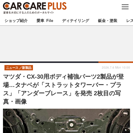
C
L
O
★カーケアプラス認定★
厳選プロショップを地域から探す
S
ショップ紹介
愛車 File
ディテイリング
鈑金・塗装
レ
E
北海道
東北
北関東
南関東
甲信越
北陸
2026.7.6 Mon 10:00
ニュース
新製品
マツダ・CX-30用ボディ補強パーツ2製品が登
東海
関西
場…タナベが「ストラットタワーバー・プラ
ス」「アンダーブレース」を発売 2枚目の写
中国
四国
真・画像
九州
沖縄
注目の記事