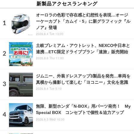
新製品アクセスランキング
オーロラの色彩で存在感と幻想性を表現…オージ
ーケーカブト「カムイ・5」に新グラフィック『ル
ノア』登場
2026.8.4 Tue 13:00
土岐プレミアム・アウトレット、NEXCO中日本と
連携…ETC限定ドライブプラン「速旅」販売開始
2026.8.6 Thu 11:00
ジムニー、外装ドレスアップ3製品を発売…車両を
真横から撮影して楽しむ「ヨコニー」文化を意識
2026.8.4 Tue 5:10
無限、新型ホンダ「N-BOX」用パーツ発売！ My
Special BOX コンセプトで個性＆迫力アップ
2026.8.5 Wed 10:00