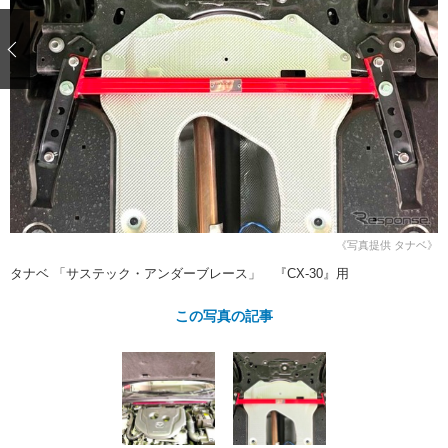
ショップレポート
愛車 File
ディテイリング
自動車豆知識
ストップ！不具合修理＆粗悪修理
ディテイリング
洗車
鈑金・塗装
鈑金・塗装
ヘッドライト磨き
コーティング
小キズ直し
防錆
特集記事
フィルム・ラッピング
ストップ 不具合修理＆粗悪修理
カーメーカー「旧車」関連プロジェ
ショップ紹介
クト
ショップレポート
プロショップ検索
レストア
コラム
カーメーカー「旧車」関連プロジ
コラム
イベント
ェクト
《写真提供 タナベ》
インタビュー
イベント告知
イベントレポート
タナベ 「サステック・アンダーブレース」 『CX-30』用
この写真の記事