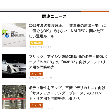
関連ニュース
2026年夏の制度改正、「改造車の届出不要」は
「何でもOK」ではない。NALTECに聞いた正
しい運用ルール
特集記事
2026.2.20 Fri 14:29
ブリッツ、アイシン製MCB採用のボディ補強パ
ーツ「B-MCB」の『86/BRZ』向けフロント/リ
ア用を同時発売
ニュース
2026.6.23 Tue 11:00
ボディ剛性をアップ、三菱『デリカミニ』向け
「サステック・アンダーブレース」のフロン
ト・リア用を同時発売…タナベ
ニュース