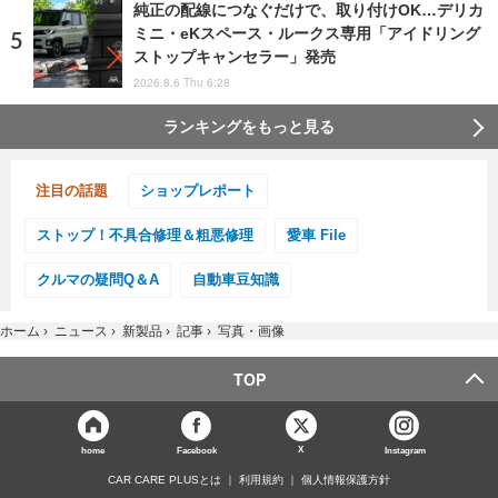
純正の配線につなぐだけで、取り付けOK…デリカ
ミニ・eKスペース・ルークス専用「アイドリング
ストップキャンセラー」発売
2026.8.6 Thu 6:28
ランキングをもっと見る
注目の話題
ショップレポート
ストップ！不具合修理＆粗悪修理
愛車 File
クルマの疑問Q＆A
自動車豆知識
ホーム
›
ニュース
›
新製品
›
記事
›
写真・画像
TOP
X
home
Facebook
Instagram
CAR CARE PLUSとは
利用規約
個人情報保護方針