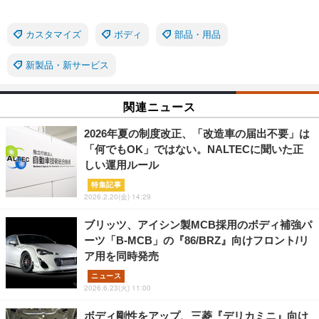
カスタマイズ
ボディ
部品・用品
新製品・新サービス
関連ニュース
2026年夏の制度改正、「改造車の届出不要」は
「何でもOK」ではない。NALTECに聞いた正
しい運用ルール
特集記事
2026.2.20(金) 14:29
ブリッツ、アイシン製MCB採用のボディ補強パ
ーツ「B-MCB」の『86/BRZ』向けフロント/リ
ア用を同時発売
ニュース
2026.6.23(火) 11:00
ボディ剛性をアップ、三菱『デリカミニ』向け