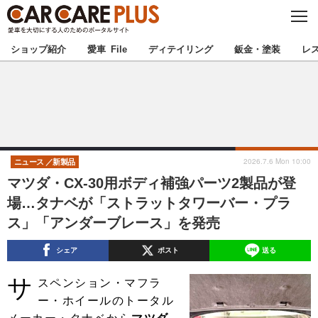
C
L
O
★カーケアプラス認定★
厳選プロショップを地域から探す
S
ショップ紹介
愛車 File
ディテイリング
鈑金・塗装
レ
E
北海道
東北
北関東
南関東
甲信越
北陸
2026.7.6 Mon 10:00
ニュース
新製品
マツダ・CX-30用ボディ補強パーツ2製品が登
東海
関西
場…タナベが「ストラットタワーバー・プラ
ス」「アンダーブレース」を発売
中国
四国
シェア
ポスト
送る
九州
沖縄
サ
スペンション・マフラ
注目の記事
ー・ホイールのトータル