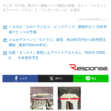
マツダ『CX-30』用ボディ補強パーツ2製品が登場、タナベ「ストラット
タワーバー・プラス」と「アンダーブレース」を発売
《ヤマブキデザイン》
トヨタが『カローラクロス・ピックアップ』開発中か？ 日本市
場でヒットの予感
メルセデスベンツ『Cクラス』新型、約1060万円から欧州受注
開始…航続762kmのEVに
日産『キックス』新型にもアウトドアカスタム「ROCK CREE
K」、今冬発売予定
シェア
ポスト
送る