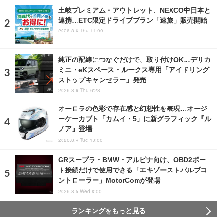
土岐プレミアム・アウトレット、NEXCO中日本と
連携…ETC限定ドライブプラン「速旅」販売開始
2026.8.6 Thu 11:00
純正の配線につなぐだけで、取り付けOK…デリカ
ミニ・eKスペース・ルークス専用「アイドリング
ストップキャンセラー」発売
2026.8.6 Thu 6:28
オーロラの色彩で存在感と幻想性を表現…オージ
ーケーカブト「カムイ・5」に新グラフィック『ル
ノア』登場
2026.8.4 Tue 13:00
GRスープラ・BMW・アルピナ向け、OBD2ポー
ト接続だけで使用できる「エキゾーストバルブコ
ントローラー」MotorComが登場
2026.8.5 Wed 8:00
ランキングをもっと見る