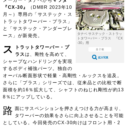
メーカー・タナベから
マツダ
ショップレポート
愛車 File
ディテイリング
『CX-30』
（DM8R 2023年10
自動車豆知識
ストップ！不具合修理＆粗悪修理
ディテイリング
洗車
月～）専用の「サステック・ス
鈑金・塗装
トラットタワーバー・プラス」
鈑金・塗装
ヘッドライト磨き
コーティング
小キズ直し
防錆
特集記事
と「サステック・アンダーブレ
タナベ サステック・ストラッ
ース」が新発売。
フィルム・ラッピング
ストップ 不具合修理＆粗悪修理
カーメーカー「旧車」関連プロジェ
ショップ紹介
トタワーバー・プラス 『CX
クト
-30』用
ス
トラットタワーバー・プ
ショップレポート
プロショップ検索
レストア
全 2 枚
ラス
は、剛性を高めて、
コラム
拡大写真
カーメーカー「旧車」関連プロジ
シャープなハンドリングを実現
コラム
イベント
ェクト
するボディ補強パーツ。独自の
インタビュー
イベント告知
イベントレポート
オーバル断面形状で軽量・高剛性・ルックスを追及。
さらに「プラス」シリーズでは、従来品との比較で断
面積を約16％拡大して、シャフトのねじれ剛性が約13
8％にアップしている。
路
面にサスペンションを押さえつける力が高まり、
タワーバーの効果をさらに向上させることを可能
としている。今回発売のCX-30向けはフロント用・2