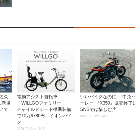
佐久
電動アシスト自転車
いいバイクなのに…“中免
に新規
「WILLGOファミリー」
ーレー”『X350』販売終了
アで
チャイルドシート標準装備
SNSでは惜しむ声
で10万9780円…イオンバイ
2026.7.1 Wed 14:00
ク
2026.7.5 Sun 15:00