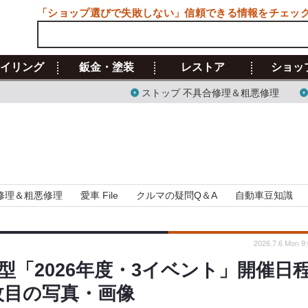
「ショップ選びで失敗しない」信頼できる情報をチェッ
イリング
鈑金・塗装
レストア
ショッ
ストップ 不具合修理＆粗悪修理
修理＆粗悪修理
愛車 File
クルマの疑問Q＆A
自動車豆知識
2026.7.6 Mon 9
「2026年度・3イベント」開催日
8枚目の写真・画像