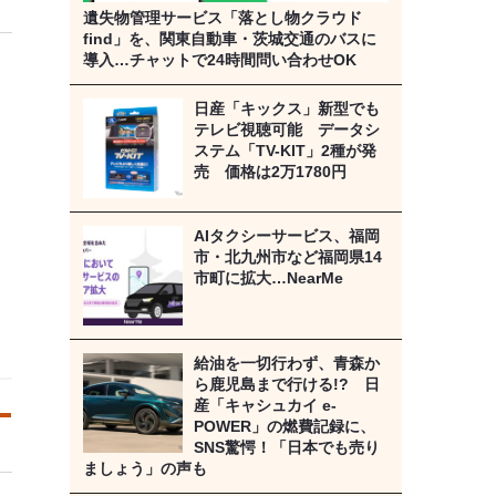
遺失物管理サービス「落とし物クラウド
find」を、関東自動車・茨城交通のバスに
導入…チャットで24時間問い合わせOK
日産「キックス」新型でも
テレビ視聴可能 データシ
ステム「TV-KIT」2種が発
売 価格は2万1780円
AIタクシーサービス、福岡
市・北九州市など福岡県14
市町に拡大…NearMe
給油を一切行わず、青森か
ら鹿児島まで行ける!? 日
産「キャシュカイ e-
POWER」の燃費記録に、
SNS驚愕！「日本でも売り
ましょう」の声も