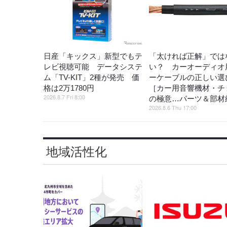
日産「キックス」新型でもテ
「太ければ正解」では
レビ視聴可能 データシステ
い？ カーオーディオ
ム「TV-KIT」2種が発売 価
ーケーブルの正しい選
格は2万1780円
［カー用音響機材・チ
2026.8.7 Fri 8:00
の極意…パーツ＆部材
2026.8.6 Thu 17:00
地域活性化