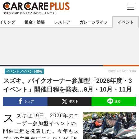
C
L
O
★カーケアプラス認定★
厳選プロショップを地域から探す
S
イリング
鈑金・塗装
レストア
ガレージライフ
イベント
E
北海道
東北
北関東
南関東
甲信越
北陸
2026.7.6 Mon 9:00
イベント
イベント情報
スズキ、バイクオーナー参加型「2026年度・3
東海
関西
イベント」開催日程を発表…9月・10月・11月
中国
四国
シェア
ポスト
送る
九州
沖縄
ス
ズキは19日、2026年のユ
ーザー参加型イベントの
注目の記事
開催日程を発表した。今年もス
ズキの主要車種にちなんだ「K