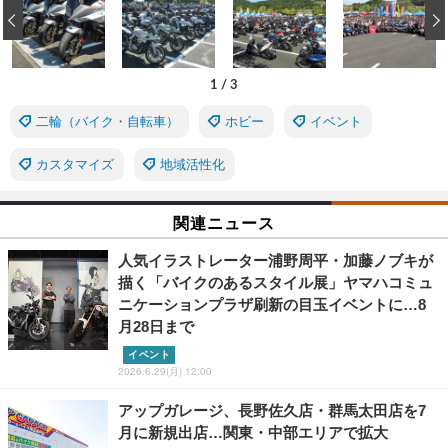
‹
1
/
3
二輪（バイク・自転車）
ホビー
イベント
カスタマイズ
地域活性化
関連ニュース
人気イラストレーター浦野周平・加藤ノブキが
描く「バイクのあるスタイル展」ヤマハコミュ
ニケーションプラザ刷新の目玉イベントに…8
月28日まで
イベント
2026.6.29(月) 12:00
アップガレージ、長野佐久店・群馬太田店を7
月に新規出店…関東・中部エリアで拡大