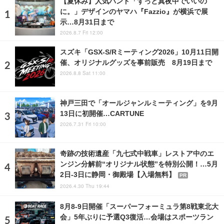
【夏休み】人気バンド「ずっと真夜中でいいの
に。」デザインのヤマハ『Fazzio』が横浜で展
示…8月31日まで
2026.8.7 Fri 12:00
スズキ「GSX-S/Rミーティング2026」10月11日開
催、オリジナルグッズを事前販売 8月19日まで
2026.8.8 Sat 11:00
神戸三田で「オールジャンルミーティング」を9月
13日に初開催…CARTUNE
2026.7.31 Fri 10:00
奇跡の技術遺産「九七式中戦車」レストア中のエ
ンジン分解前“オリジナル状態”を特別公開！…5月
2日-3日に静岡・御殿場【入場無料】
PR
2026.4.30 Thu 19:44
8月8‐9日開催「スーパーフォーミュラ第8戦東北大
会」5年ぶりに予選Q3復活…会場はスポーツラン