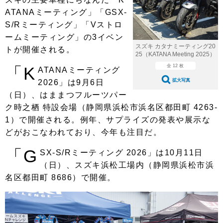
ショップレポート
愛車 File
ディテイリング
ATANAミーティング」「GSX-
自動車豆知識
ストップ！不具合修理＆粗悪修理
ディテイリング
洗車
S/Rミーティング」「Vストロ
鈑金・塗装
ームミーティング」の3イベン
鈑金・塗装
ヘッドライト磨き
コーティング
小キズ直し
防錆
特集記事
スズキ カタナミーティング20
トが開催される。
25（KATANA Meeting 2025）
フィルム・ラッピング
ストップ 不具合修理＆粗悪修理
カーメーカー「旧車」関連プロジェ
ショップ紹介
全 12 枚
「K
ATANAミーティング
クト
拡大写真
2026」は9月6日
ショップレポート
プロショップ検索
レストア
（日）、はままつフルーツパー
コラム
ク時之栖 特設会場（静岡県浜松市浜名区都田町 4263-
カーメーカー「旧車」関連プロジ
コラム
イベント
ェクト
1）で開催される。例年、サプライズの発表や展示な
インタビュー
イベント告知
イベントレポート
どがおこなわれており、今年も注目だ。
「G
SX-S/Rミーティング 2026」は10月11日
（日）、スズキ浜松工場内（静岡県浜松市浜
名区都田町 8686）で開催。