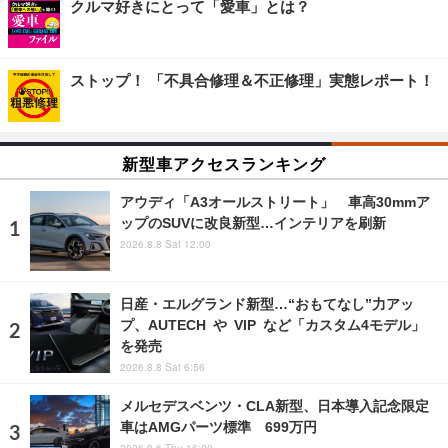
クルマ好きにとって「愛車」とは？
ストップ！ 「不具合修理＆不正修理」実態レポート！
新型車アクセスランキング
アウディ「A3オールストリート」 車高30mmア
ップのSUVに改良新型…インテリアを刷新
2026.8.8 Sat 12:00
日産・エルグランド新型…“おもてなし”力アッ
プ、AUTECH や VIP など「カスタム4モデル」
を発売
2026.8.8 Sat 6:56
メルセデスベンツ・CLA新型、日本導入記念限定
車はAMGパーツ標準 699万円