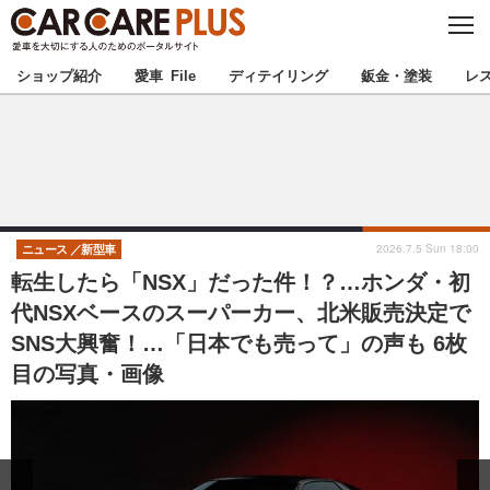
C
L
O
★カーケアプラス認定★
厳選プロショップを地域から探す
S
ショップ紹介
愛車 File
ディテイリング
鈑金・塗装
レ
E
北海道
東北
北関東
南関東
甲信越
北陸
2026.7.5 Sun 18:00
ニュース
新型車
転生したら「NSX」だった件！？…ホンダ・初
東海
関西
代NSXベースのスーパーカー、北米販売決定で
SNS大興奮！…「日本でも売って」の声も 6枚
中国
四国
目の写真・画像
九州
沖縄
注目の記事