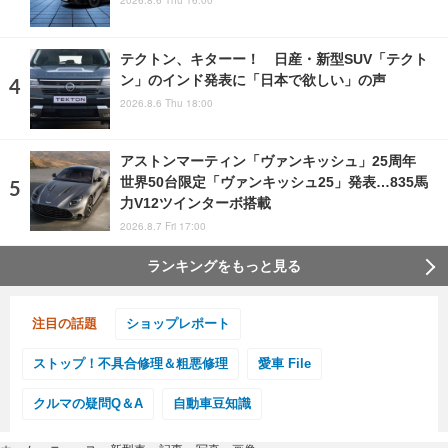
2026.8.6 Thu 16:00
テクトン、キターー！ 日産・新型SUV「テクト
ン」のインド発表に「日本で欲しい」の声
2026.8.6 Thu 18:00
アストンマーティン「ヴァンキッシュ」25周年
世界50台限定「ヴァンキッシュ25」発表…835馬
力V12ツインターボ搭載
2026.8.7 Fri 17:00
ランキングをもっと見る
注目の話題
ショップレポート
ストップ！不具合修理＆粗悪修理
愛車 File
クルマの疑問Q＆A
自動車豆知識