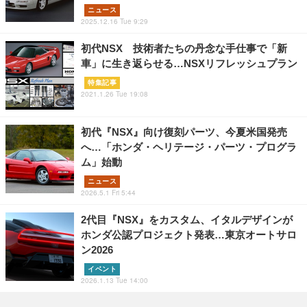
ニュース
2025.12.16 Tue 9:29
初代NSX 技術者たちの丹念な手仕事で「新
車」に生き返らせる…NSXリフレッシュプラン
特集記事
2021.1.26 Tue 19:08
初代『NSX』向け復刻パーツ、今夏米国発売
へ…「ホンダ・ヘリテージ・パーツ・プログラ
ム」始動
ニュース
2026.5.1 Fri 5:44
2代目『NSX』をカスタム、イタルデザインが
ホンダ公認プロジェクト発表…東京オートサロ
ン2026
イベント
2026.1.13 Tue 14:00