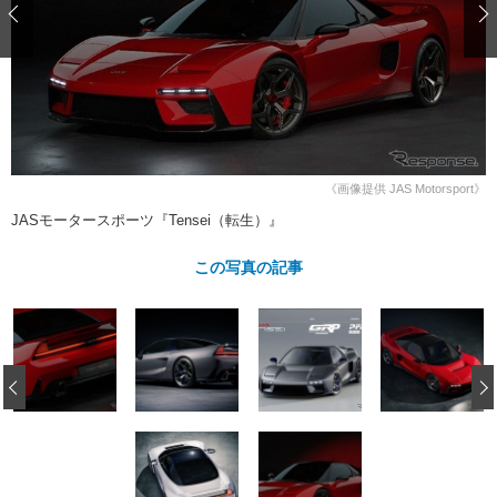
ショップレポート
愛車 File
ディテイリング
自動車豆知識
ストップ！不具合修理＆粗悪修理
ディテイリング
洗車
鈑金・塗装
鈑金・塗装
ヘッドライト磨き
コーティング
小キズ直し
防錆
特集記事
フィルム・ラッピング
ストップ 不具合修理＆粗悪修理
カーメーカー「旧車」関連プロジェ
ショップ紹介
クト
《画像提供 JAS Motorsport》
ショップレポート
プロショップ検索
レストア
コラム
JASモータースポーツ『Tensei（転生）』
カーメーカー「旧車」関連プロジ
コラム
イベント
ェクト
この写真の記事
インタビュー
イベント告知
イベントレポート
‹