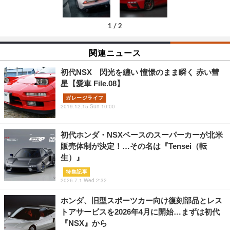
1
/
2
関連ニュース
初代NSX 閃光を纏い 憧憬のまま瞬く 赤い彗
星【愛車 File.08】
ガレージライフ
2019.12.15 Sun 10:00
初代ホンダ・NSXベースのスーパーカーが北米
販売体制が決定！…その名は『Tensei（転
生）』
特集記事
2026.7.1 Wed 2:32
ホンダ、旧型スポーツカー向け復刻部品とレス
トアサービスを2026年4月に開始…まずは初代
『NSX』から