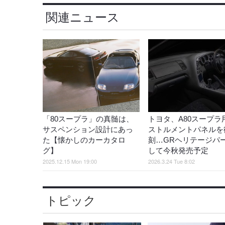
関連ニュース
「80スープラ」の真髄は、
トヨタ、A80スープラ
サスペンション設計にあっ
ストルメントパネルを
た【懐かしのカーカタロ
刻…GRヘリテージパ
グ】
して今秋発売予定
2025.12.15 Mon 19:00
2026.3.24 Tue 8:02
トピック