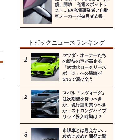
償」開放 充電スポットリ
スト…EV充電事業者と自動
車メーカーが被災者支援
トピックニュースランキング
マツダ・オーナーたち
の期待の声が高まる
「次世代ロータリース
ポーツ」への議論が
SNSで飛び交う
スバル「レヴォーグ」
は次期型を待つべき
か、現行型を買うべき
か…ストロングハイブ
リッド投入時期は？
市販車とは思えない…
攻めに攻めた開発に驚