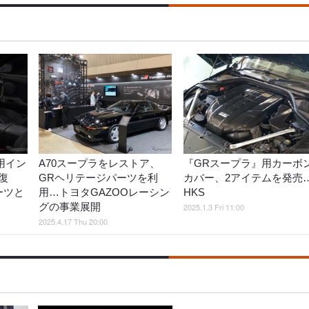
用イン
A70スープラをレストア、
『GRスープラ』用カーボ
復
GRヘリテージパーツを利
カバー、2アイテムを発売
ーツと
用…トヨタGAZOOレーシン
HKS
グの事業展開
2025.1.3 Fri 11:00
2025.4.17 Thu 20:00