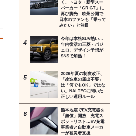
く、トヨタ・新型スー
パーカー「GR GT」に
再び脚光 欧州公開で
日本のファンも「乗って
みたい」と注目
今年は本格SUV熱い…
年内復活の三菱・パジ
ェロ、デザイン予想が
SNSで加熱！
2026年夏の制度改正、
「改造車の届出不要」
は「何でもOK」ではな
い。NALTECに聞いた
正しい運用ルール
熊本地震でEV充電器を
「無償」開放 充電ス
ポットリスト…EV充電
事業者と自動車メーカ
ーが被災者支援