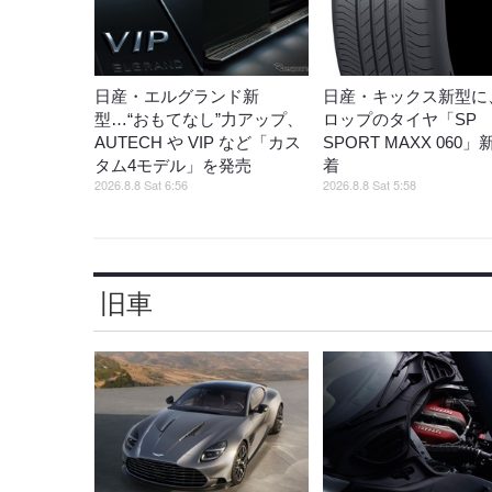
日産・エルグランド新
日産・キックス新型に
型…“おもてなし”力アップ、
ロップのタイヤ「SP
AUTECH や VIP など「カス
SPORT MAXX 060
タム4モデル」を発売
着
2026.8.8 Sat 6:56
2026.8.8 Sat 5:58
旧車