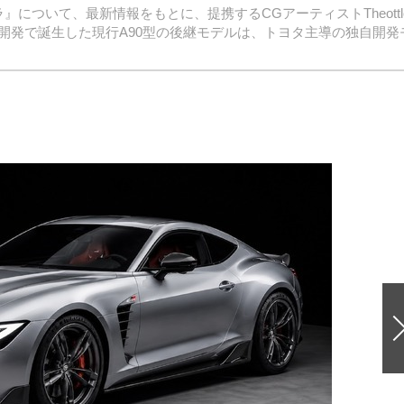
について、最新情報をもとに、提携するCGアーティストTheottl
開発で誕生した現行A90型の後継モデルは、トヨタ主導の独自開発