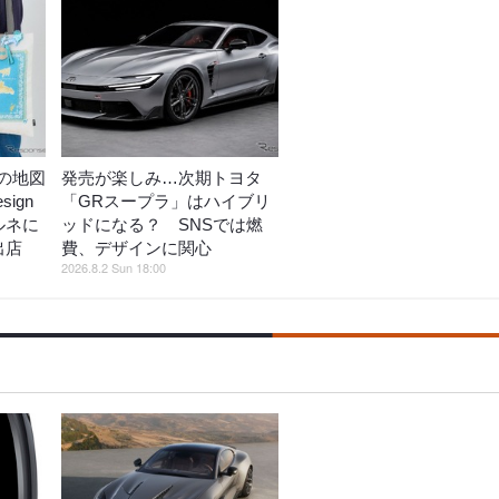
の地図
発売が楽しみ…次期トヨタ
ign
「GRスープラ」はハイブリ
ルネに
ッドになる？ SNSでは燃
出店
費、デザインに関心
2026.8.2 Sun 18:00