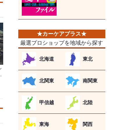
厳選プロショップを地域から探す
北海道
東北
ン
…
北関東
南関東
甲信越
北陸
東海
関西