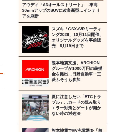
アウディ「A3オールストリート」 車高
30mmアップのSUVに改良新型…インテリ
アを刷新
スズキ「GSX-S/Rミーティ
ング2026」10月11日開催、
オリジナルグッズを事前販
売 8月19日まで
熊本地震支援、ARCHION
グループが1000万円の義援
金を拠出…日野自動車・三
菱ふそうも参加
夏に注意したい「ETCトラ
ブル」…カードの読み取り
エラー対策とゲートが開か
ない時の対処法
熊本地震でEV充電器を「無