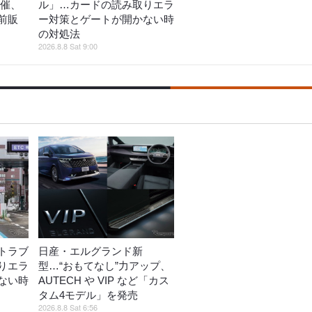
開催、
ル」…カードの読み取りエラ
前販
ー対策とゲートが開かない時
の対処法
2026.8.8 Sat 9:00
トラブ
日産・エルグランド新
りエラ
型…“おもてなし”力アップ、
ない時
AUTECH や VIP など「カス
タム4モデル」を発売
2026.8.8 Sat 6:56