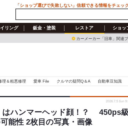
「ショップ選びで失敗しない」信頼できる情報をチェッ
イリング
鈑金・塗装
レストア
ショッ
カーメーカー「旧車」関連
修理＆粗悪修理
愛車 File
クルマの疑問Q＆A
自動車豆知識
2026.7.5 Sun 9
はハンマーヘッド顔！？ 450ps
の可能性 2枚目の写真・画像