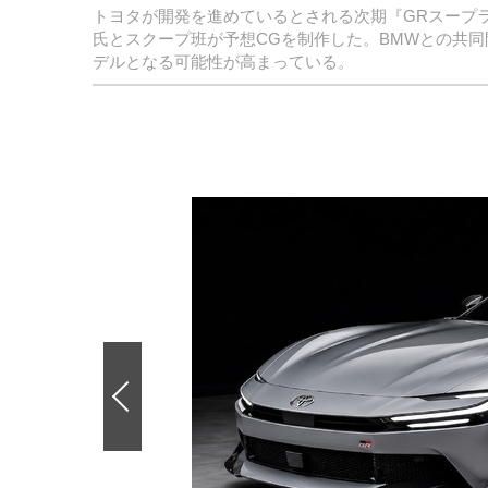
トヨタが開発を進めているとされる次期『GRスープラ』
氏とスクープ班が予想CGを制作した。BMWとの共同
デルとなる可能性が高まっている。
前
の
画
像