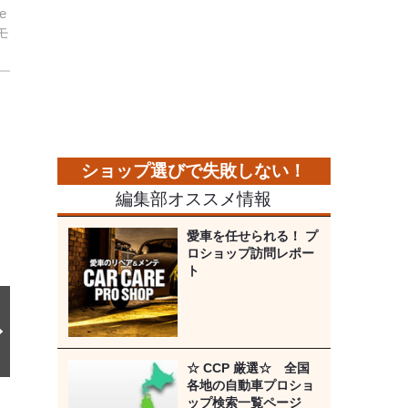
e
モ
次
の
画
像
編集部オススメ情報
愛車を任せられる！ プ
ロショップ訪問レポー
ト
☆ CCP 厳選☆ 全国
各地の自動車プロショ
ップ検索一覧ページ