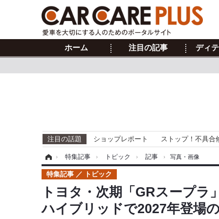
ホーム
注目の記事
ディテ
注目の話題
ショップレポート
ストップ！不具合
ホーム
›
特集記事
›
トピック
›
記事
›
写真・画像
特集記事
トピック
トヨタ・次期「GRスープラ」
ハイブリッドで2027年登場