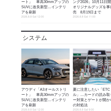
ート」 車高30mmアップの
ング2026」10月11日
SUVに改良新型…インテリ
オリジナルグッズを事
アを刷新
売 8月19日まで
2026.8.8 Sat 12:00
2026.8.8 Sat 11:00
システム
アウディ「A3オールストリ
夏に注意したい「ETC
ート」 車高30mmアップの
ル」…カードの読み取
SUVに改良新型…インテリ
ー対策とゲートが開か
アを刷新
の対処法
2026.8.8 Sat 12:00
2026.8.8 Sat 9:00