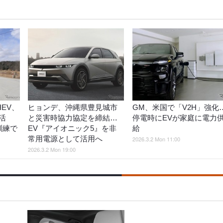
EV、
ヒョンデ、沖縄県豊見城市
GM、米国で「V2H」強化
活
と災害時協力協定を締結…
停電時にEVが家庭に電力
訓練で
EV『アイオニック5』を非
給
常用電源として活用へ
2026.3.2 Mon 11:00
2026.3.2 Mon 19:00