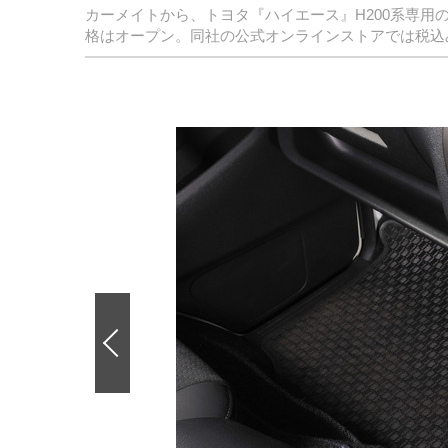
カーメイトから、トヨタ『ハイエース』H200系専用
格はオープン。同社の公式オンラインストアでは税込み
前
の
画
像