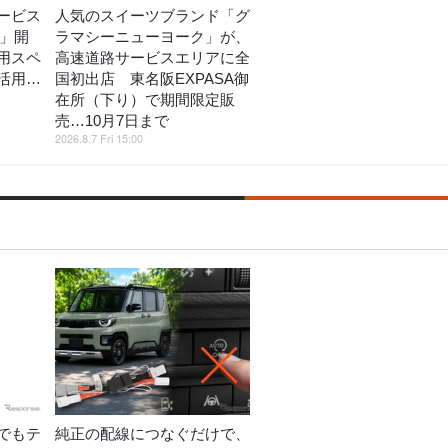
ービス
人気のスイーツブランド「グ
E」開
ラマシーニューヨーク」が、
用スペ
高速道路サービスエリアに全
活用…
国初出店 東名阪EXPASA御
在所（下り）で期間限定販
売…10月7日まで
2026.8.7 Fri 15:00
でもテ
純正の配線につなぐだけで、