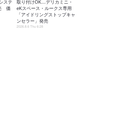
システ
取り付けOK…デリカミニ・
売 価
eKスペース・ルークス専用
「アイドリングストップキャ
ンセラー」発売
2026.8.6 Thu 6:28