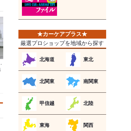
厳選プロショップを地域から探す
北海道
東北
…
供
北関東
南関東
甲信越
北陸
東海
関西