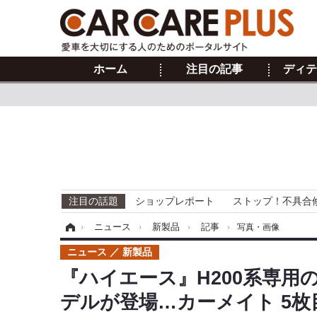
ホーム
注目の記事
ディテ
注目の話題
ショップレポート
ストップ！不具合
ホーム
›
ニュース
›
新製品
›
記事
›
写真・画像
ニュース
新製品
『ハイエース』H200系専
デルが登場…カーメイト 5