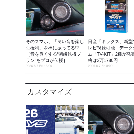
そのスマホ、「良い音を楽し
日産「キックス」新型
む権利」を棒に振ってる!?
レビ視聴可能 データ
［音を良くする“初級鉄板プ
ム「TV-KIT」2種が発
ラン”をプロが伝授］
格は2万1780円
2026.8.7 Fri 13:00
2026.8.7 Fri 8:00
カスタマイズ