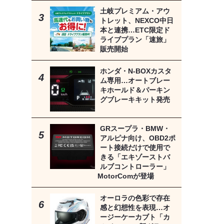
土岐プレミアム・アウ
トレット、NEXCO中日
本と連携…ETC限定ド
ライブプラン「速旅」
販売開始
ホンダ・N-BOXカスタ
ム専用…オートブレー
キホールド＆パーキン
グブレーキキット発売
GRスープラ・BMW・
アルピナ向け、OBD2ポ
ート接続だけで使用で
きる「エキゾーストバ
ルブコントローラー」
MotorComが登場
オーロラの色彩で存在
感と幻想性を表現…オ
ージーケーカブト「カ