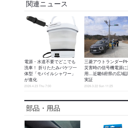
関連ニュース
電源・水道不要でどこでも
三菱アウトランダーPH
洗車！ 折りたたみバケツ一
災害時の信号機電源に
体型「モバイルシャワー」
用…近畿6府県の広域
が進化
実証
2026.4.23 Thu 7:00
2026.3.22 Sun 11:25
部品・用品