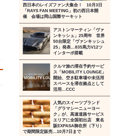
西日本のレイズファン大集合！ 10月3日
「RAYS FAN MEETING」初の西日本開
催 会場は岡山国際サーキット
アストンマーティン「ヴァ
ンキッシュ」25周年 世界
50台限定「ヴァンキッシュ
25」発表…835馬力V12ツ
インターボ搭載
クルマ旅の滞在予約サービ
ス「MOBILITY LOUNGE」
開始、空き駐車場や未活用
スペースを滞在拠点として
活用…CCC
人気のスイーツブランド
「グラマシーニューヨー
ク」が、高速道路サービス
エリアに全国初出店 東名
阪EXPASA御在所（下り）
で期間限定販売…10月7日まで