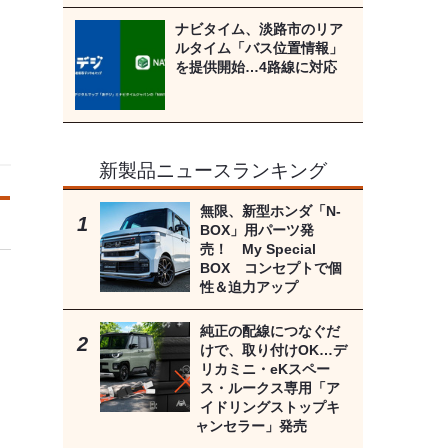
ナビタイム、淡路市のリア
ルタイム「バス位置情報」
を提供開始…4路線に対応
新製品ニュースランキング
無限、新型ホンダ「N-
BOX」用パーツ発
売！ My Special
BOX コンセプトで個
性＆迫力アップ
純正の配線につなぐだ
けで、取り付けOK…デ
リカミニ・eKスペー
ス・ルークス専用「ア
イドリングストップキ
ャンセラー」発売