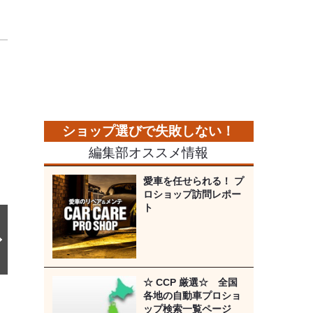
次
の
画
像
編集部オススメ情報
愛車を任せられる！ プ
ロショップ訪問レポー
ト
☆ CCP 厳選☆ 全国
各地の自動車プロショ
ップ検索一覧ページ