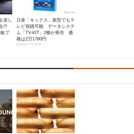
を楽し
日産「キックス」新型でもテ
!?
レビ視聴可能 データシステ
鉄板プ
ム「TV-KIT」2種が発売 価
格は2万1780円
2026.8.7 Fri 8:00