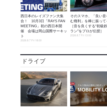
西日本のレイズファン大集
そのスマホ、「良い音
合！ 10月3日「RAYS FAN
む権利」を棒に振ってる
MEETING」初の西日本開
［音を良くする“初級
催 会場は岡山国際サーキッ
ラン”をプロが伝授］
2026.8.7 Fri 13:00
ト
2026.8.7 Fri 18:00
ドライブ