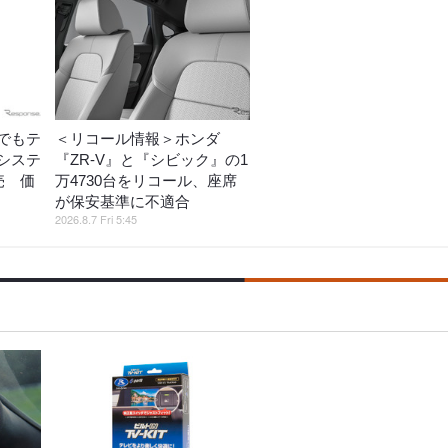
でもテ
＜リコール情報＞ホンダ
システ
『ZR-V』と『シビック』の1
売 価
万4730台をリコール、座席
が保安基準に不適合
2026.8.7 Fri 5:45