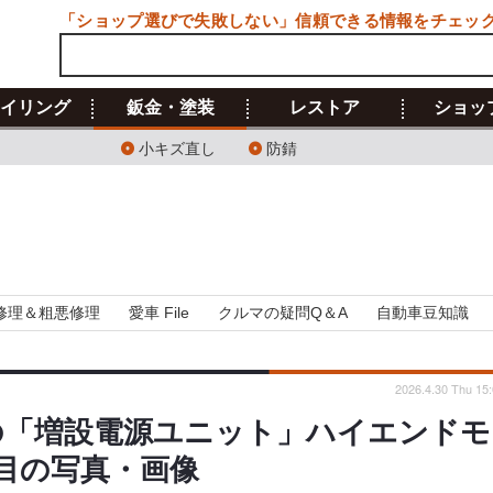
「ショップ選びで失敗しない」信頼できる情報をチェッ
イリング
鈑金・塗装
レストア
ショッ
小キズ直し
防錆
修理＆粗悪修理
愛車 File
クルマの疑問Q＆A
自動車豆知識
2026.4.30 Thu 15
用の「増設電源ユニット」ハイエンドモ
枚目の写真・画像