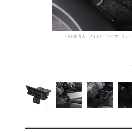
《写真提供 カーメイト》
『ハイエース』H