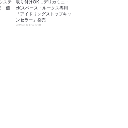
システ
取り付けOK…デリカミニ・
売 価
eKスペース・ルークス専用
「アイドリングストップキャ
ンセラー」発売
2026.8.6 Thu 6:28