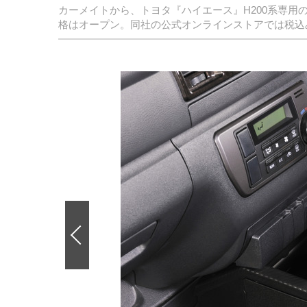
カーメイトから、トヨタ『ハイエース』H200系専用
格はオープン。同社の公式オンラインストアでは税込み
前
の
画
像