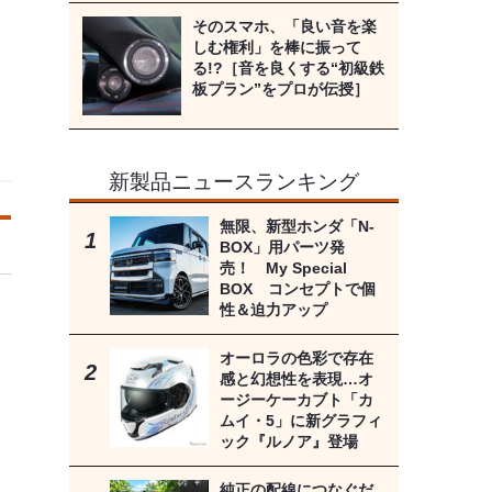
そのスマホ、「良い音を楽
しむ権利」を棒に振って
る!?［音を良くする“初級鉄
板プラン”をプロが伝授］
新製品ニュースランキング
無限、新型ホンダ「N-
BOX」用パーツ発
売！ My Special
BOX コンセプトで個
性＆迫力アップ
オーロラの色彩で存在
感と幻想性を表現…オ
ージーケーカブト「カ
ムイ・5」に新グラフィ
ック『ルノア』登場
純正の配線につなぐだ