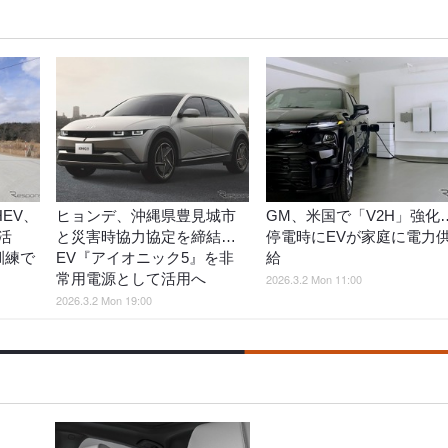
EV、
ヒョンデ、沖縄県豊見城市
GM、米国で「V2H」強化
活
と災害時協力協定を締結…
停電時にEVが家庭に電力
訓練で
EV『アイオニック5』を非
給
常用電源として活用へ
2026.3.2 Mon 11:00
2026.3.2 Mon 19:00