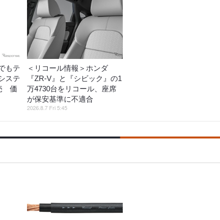
でもテ
＜リコール情報＞ホンダ
システ
『ZR-V』と『シビック』の1
売 価
万4730台をリコール、座席
が保安基準に不適合
2026.8.7 Fri 5:45