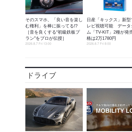
そのスマホ、「良い音を楽し
日産「キックス」新型
む権利」を棒に振ってる!?
レビ視聴可能 データ
［音を良くする“初級鉄板プ
ム「TV-KIT」2種が発
ラン”をプロが伝授］
格は2万1780円
2026.8.7 Fri 13:00
2026.8.7 Fri 8:00
ドライブ