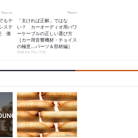
でもテ
「太ければ正解」ではな
システ
い？ カーオーディオ用パワ
売 価
ーケーブルの正しい選び方
［カー用音響機材・チョイス
の極意…パーツ＆部材編］
2026.8.6 Thu 17:00