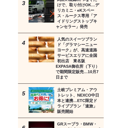
けで、取り付けOK…デ
リカミニ・eKスペー
ス・ルークス専用「ア
イドリングストップキ
ャンセラー」発売
人気のスイーツブラン
ド「グラマシーニュー
ヨーク」が、高速道路
サービスエリアに全国
初出店 東名阪
EXPASA御在所（下り）
で期間限定販売…10月7
日まで
土岐プレミアム・アウ
トレット、NEXCO中日
本と連携…ETC限定ド
ライブプラン「速旅」
販売開始
GRスープラ・BMW・