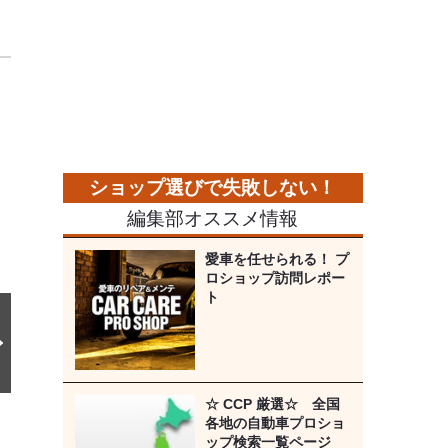
次
の
画
像
編集部オススメ情報
愛車を任せられる！ プ
ロショップ訪問レポー
ト
☆ CCP 厳選☆ 全国
各地の自動車プロショ
ップ検索一覧ページ