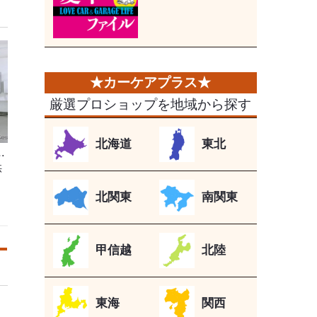
厳選プロショップを地域から探す
北海道
東北
…
供
北関東
南関東
甲信越
北陸
東海
関西