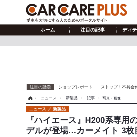
ホーム
注目の記事
ディテ
注目の話題
ショップレポート
ストップ！不具合
ホーム
›
ニュース
›
新製品
›
記事
›
写真・画像
ニュース
新製品
『ハイエース』H200系専
デルが登場…カーメイト 3