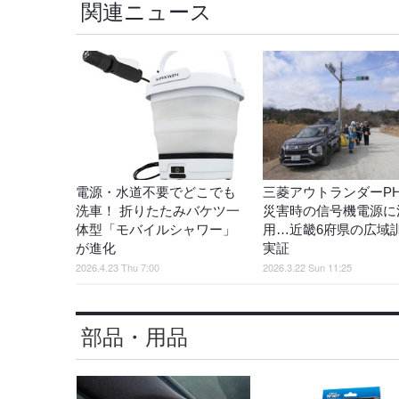
関連ニュース
電源・水道不要でどこでも
三菱アウトランダーPH
洗車！ 折りたたみバケツ一
災害時の信号機電源に
体型「モバイルシャワー」
用…近畿6府県の広域
が進化
実証
2026.4.23 Thu 7:00
2026.3.22 Sun 11:25
部品・用品