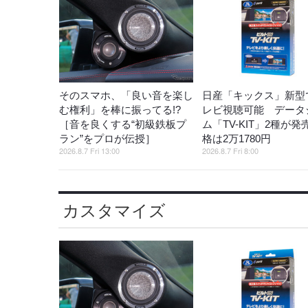
そのスマホ、「良い音を楽し
日産「キックス」新型
む権利」を棒に振ってる!?
レビ視聴可能 データ
［音を良くする“初級鉄板プ
ム「TV-KIT」2種が発
ラン”をプロが伝授］
格は2万1780円
2026.8.7 Fri 13:00
2026.8.7 Fri 8:00
カスタマイズ