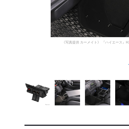
《写真提供 カーメイト》
『ハイエース』H