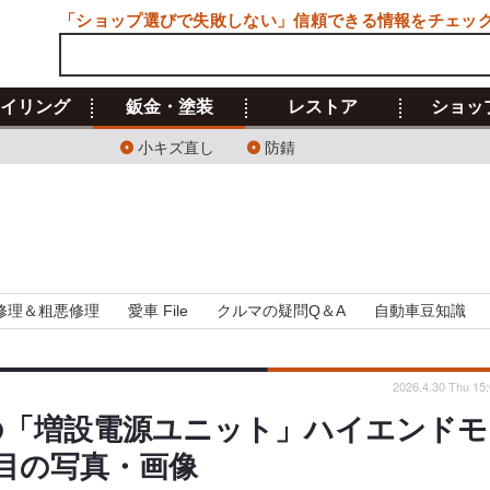
「ショップ選びで失敗しない」信頼できる情報をチェッ
イリング
鈑金・塗装
レストア
ショッ
小キズ直し
防錆
修理＆粗悪修理
愛車 File
クルマの疑問Q＆A
自動車豆知識
2026.4.30 Thu 15
用の「増設電源ユニット」ハイエンドモ
枚目の写真・画像