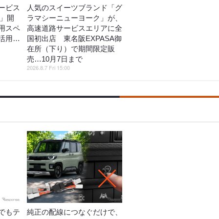
ービス
人気のスイーツブランド「グ
E」開
ラマシーニューヨーク」が、
用スペ
高速道路サービスエリアに全
活用…
国初出店 東名阪EXPASA御
在所（下り）で期間限定販
売…10月7日まで
2026.8.7 Fri 15:00
でもテ
純正の配線につなぐだけで、