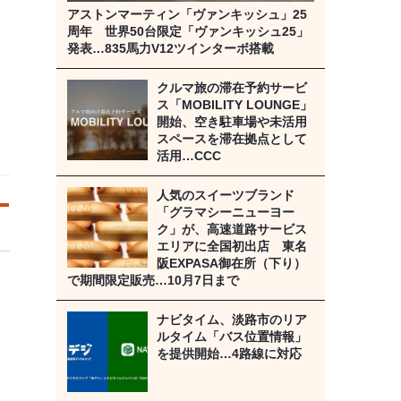
アストンマーティン「ヴァンキッシュ」25
周年 世界50台限定「ヴァンキッシュ25」
発表…835馬力V12ツインターボ搭載
クルマ旅の滞在予約サービ
ス「MOBILITY LOUNGE」
開始、空き駐車場や未活用
スペースを滞在拠点として
活用…CCC
人気のスイーツブランド
「グラマシーニューヨー
ク」が、高速道路サービス
エリアに全国初出店 東名
阪EXPASA御在所（下り）
で期間限定販売…10月7日まで
ナビタイム、淡路市のリア
ルタイム「バス位置情報」
を提供開始…4路線に対応