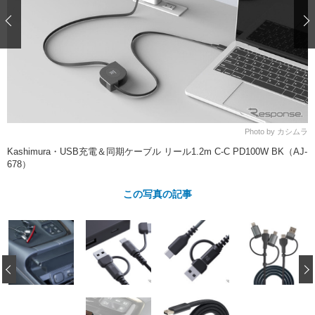
ショップレポート
愛車 File
ディテイリング
自動車豆知識
ストップ！不具合修理＆粗悪修理
ディテイリング
洗車
鈑金・塗装
鈑金・塗装
ヘッドライト磨き
コーティング
小キズ直し
防錆
特集記事
フィルム・ラッピング
ストップ 不具合修理＆粗悪修理
カーメーカー「旧車」関連プロジェ
ショップ紹介
クト
ショップレポート
プロショップ検索
レストア
Photo by カシムラ
コラム
Kashimura・USB充電＆同期ケーブル リール1.2m C-C PD100W BK（AJ-
カーメーカー「旧車」関連プロジ
コラム
イベント
678）
ェクト
インタビュー
イベント告知
イベントレポート
この写真の記事
‹