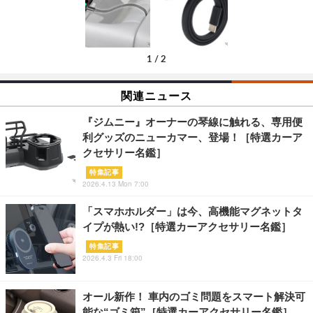
1
/
2
関連ニュース
『ジムニー』オーナーの琴線に触れる、専用便
利グッズのニューカマー、登場！［特選カーア
クセサリー名鑑］
特集記事
2026.4.13 Mon 7:00
「スマホホルダー」は今、高機能マグネットタ
イプが熱い!?［特選カーアクセサリー名鑑］
特集記事
2026.4.3 Fri 18:00
オール新作！ 車内のゴミ問題をスマート解決可
能な“ゴミ箱”［特選カーアクセサリー名鑑］