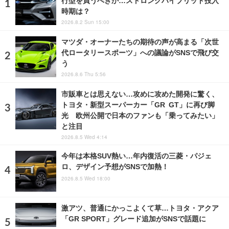
行型を買うべきか…ストロングハイブリッド投入
時期は？
2026.8.2 Sun 15:00
マツダ・オーナーたちの期待の声が高まる「次世
代ロータリースポーツ」への議論がSNSで飛び交
う
2026.8.6 Thu 5:56
市販車とは思えない…攻めに攻めた開発に驚く、
トヨタ・新型スーパーカー「GR GT」に再び脚
光 欧州公開で日本のファンも「乗ってみたい」
と注目
2026.8.5 Wed 4:14
今年は本格SUV熱い…年内復活の三菱・パジェ
ロ、デザイン予想がSNSで加熱！
2026.8.5 Wed 18:00
激アツ、普通にかっこよくて草…トヨタ・アクア
「GR SPORT」グレード追加がSNSで話題に