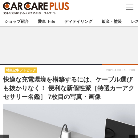
C
L
O
★カーケアプラス認定★
厳選プロショップを地域から探す
S
ショップ紹介
愛車 File
ディテイリング
鈑金・塗装
レ
E
北海道
東北
北関東
南関東
甲信越
北陸
2026.4.30 Thu 7:00
特集記事
トピック
快適な充電環境を構築するには、ケーブル選び
東海
関西
も抜かりなく！ 便利な新個性派［特選カーアク
セサリー名鑑］ 7枚目の写真・画像
中国
四国
九州
沖縄
注目の記事