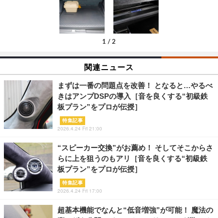
1
/
2
関連ニュース
まずは一番の問題点を改善！ となると…やるべ
きはアンプDSPの導入［音を良くする“初級鉄
板プラン”をプロが伝授］
特集記事
2026.4.24 Fri 21:00
“スピーカー交換”がお薦め！ そしてそこからさ
らに上を狙うのもアリ［音を良くする“初級鉄
板プラン”をプロが伝授］
特集記事
2026.4.24 Fri 17:00
超基本機能でなんと“低音増強”が可能！ 魔法の