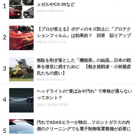
ェゼルやCX-30など
2026.8.5 Wed 4:50
【プロが答える】ボディのキズ防止に「プロテク
ションフィルム」は効果的？ 回答 貼りアップ
2021.8.19 Thu 11:41
無駄を削ぎ落とした「機能美」の結晶…日本の戦
車を後世に残すために 【熱き挑戦者・小林雅彦
氏たちの想い】
2019.12.27 Fri 9:15
ヘッドライトの“黄ばみや汚れ” で車検が通らない
ってホント？
2024.1.29 Mon 18:08
汚れでADASエラーが検出…フロントガラスの内
側のクリーニングでも電子制御装置整備が必要に
2023.3.6 Mon 10:26