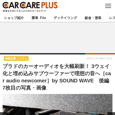
C
L
O
★カーケアプラス認定★
厳選プロショップを地域から探す
S
ショップ紹介
愛車 File
ディテイリング
鈑金・塗装
レ
E
北海道
東北
北関東
南関東
甲信越
北陸
2026.4.29 Wed 15:00
特集記事
コラム
プラドのカーオーディオを大幅刷新！ 3ウェイ
東海
関西
化と埋め込みサブウーファーで理想の音へ［ca
r audio newcomer］by SOUND WAVE 後編
中国
四国
7枚目の写真・画像
九州
沖縄
注目の記事