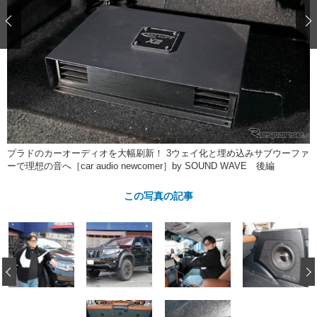
ショップレポート
愛車 File
ディテイリング
自動車豆知識
ストップ！不具合修理＆粗悪修理
ディテイリング
洗車
鈑金・塗装
鈑金・塗装
ヘッドライト磨き
コーティング
小キズ直し
防錆
特集記事
フィルム・ラッピング
ストップ 不具合修理＆粗悪修理
カーメーカー「旧車」関連プロジェ
ショップ紹介
クト
ショップレポート
プロショップ検索
レストア
コラム
カーメーカー「旧車」関連プロジ
コラム
プラドのカーオーディオを大幅刷新！ 3ウェイ化と埋め込みサブウーファ
イベント
ーで理想の音へ［car audio newcomer］by SOUND WAVE 後編
ェクト
インタビュー
イベント告知
イベントレポート
この写真の記事
‹