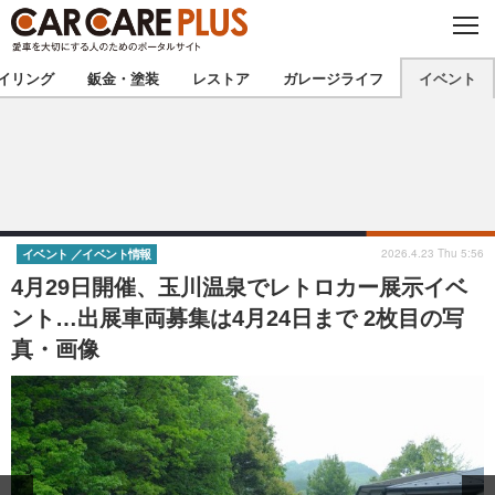
C
L
O
★カーケアプラス認定★
厳選プロショップを地域から探す
S
イリング
鈑金・塗装
レストア
ガレージライフ
イベント
E
北海道
東北
北関東
南関東
甲信越
北陸
2026.4.23 Thu 5:56
イベント
イベント情報
4月29日開催、玉川温泉でレトロカー展示イベ
東海
関西
ント…出展車両募集は4月24日まで 2枚目の写
真・画像
中国
四国
九州
沖縄
注目の記事