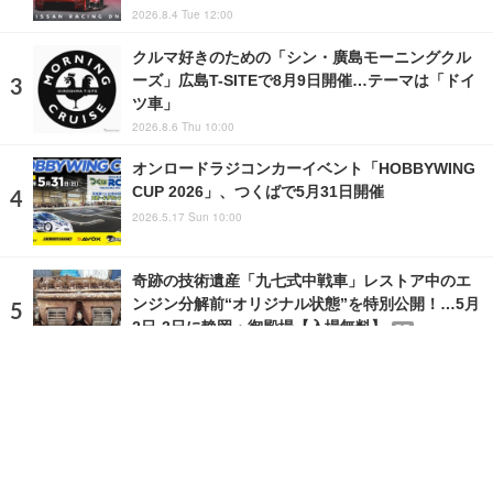
2026.8.4 Tue 12:00
クルマ好きのための「シン・廣島モーニングクル
ーズ」広島T-SITEで8月9日開催…テーマは「ドイ
ツ車」
2026.8.6 Thu 10:00
オンロードラジコンカーイベント「HOBBYWING
CUP 2026」、つくばで5月31日開催
2026.5.17 Sun 10:00
奇跡の技術遺産「九七式中戦車」レストア中のエ
ンジン分解前“オリジナル状態”を特別公開！…5月
2日-3日に静岡・御殿場【入場無料】
PR
2026.4.30 Thu 19:44
ランキングをもっと見る
注目の話題
ショップレポート