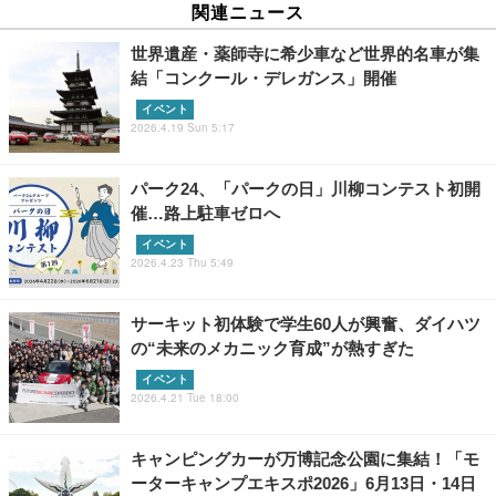
関連ニュース
世界遺産・薬師寺に希少車など世界的名車が集
結「コンクール・デレガンス」開催
イベント
2026.4.19 Sun 5:17
パーク24、「パークの日」川柳コンテスト初開
催…路上駐車ゼロへ
イベント
2026.4.23 Thu 5:49
サーキット初体験で学生60人が興奮、ダイハツ
の“未来のメカニック育成”が熱すぎた
イベント
2026.4.21 Tue 18:00
キャンピングカーが万博記念公園に集結！「モ
ーターキャンプエキスポ2026」6月13日・14日