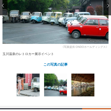
ショップレポート
愛車 File
ディテイリング
自動車豆知識
ストップ！不具合修理＆粗悪修理
ディテイリング
洗車
鈑金・塗装
鈑金・塗装
ヘッドライト磨き
コーティング
小キズ直し
防錆
特集記事
フィルム・ラッピング
ストップ 不具合修理＆粗悪修理
カーメーカー「旧車」関連プロジェ
ショップ紹介
クト
ショップレポート
プロショップ検索
レストア
《写真提供 ONDOホールディングス》
コラム
カーメーカー「旧車」関連プロジ
コラム
玉川温泉のレトロカー展示イベント
イベント
ェクト
インタビュー
イベント告知
イベントレポート
この写真の記事