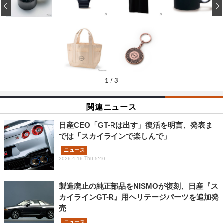
‹
1
/
3
関連ニュース
日産CEO「GT-Rは出す」復活を明言、発表ま
では「スカイラインで楽しんで」
ニュース
2026.4.16 Thu 5:40
製造廃止の純正部品をNISMOが復刻、日産『ス
カイラインGT-R』用ヘリテージパーツを追加発
売
ニュース