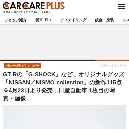
C
L
O
★カーケアプラス認定★
厳選プロショップを地域から探す
S
ショップ紹介
愛車 File
ディテイリング
鈑金・塗装
レ
E
北海道
東北
北関東
南関東
甲信越
北陸
2026.4.18 Sat 5:13
ガレージライフ
ホビー
GT-Rの「G-SHOCK」など、オリジナルグッズ
東海
関西
「NISSAN／NISMO collection」の新作115点
を4月23日より発売…日産自動車 1枚目の写
中国
四国
真・画像
九州
沖縄
注目の記事