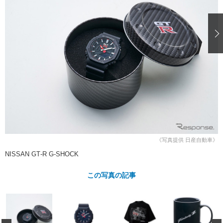
ショップレポート
愛車 File
ディテイリング
自動車豆知識
ストップ！不具合修理＆粗悪修理
ディテイリング
洗車
鈑金・塗装
鈑金・塗装
ヘッドライト磨き
コーティング
小キズ直し
防錆
特集記事
フィルム・ラッピング
ストップ 不具合修理＆粗悪修理
カーメーカー「旧車」関連プロジェ
ショップ紹介
クト
ショップレポート
プロショップ検索
レストア
コラム
カーメーカー「旧車」関連プロジ
コラム
イベント
ェクト
インタビュー
イベント告知
イベントレポート
《写真提供 日産自動車》
NISSAN GT‑R G-SHOCK
この写真の記事