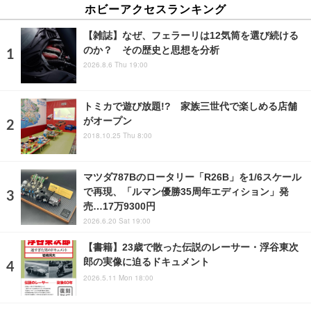
ホビーアクセスランキング
【雑誌】なぜ、フェラーリは12気筒を選び続ける
のか？ その歴史と思想を分析
2026.8.6 Thu 19:00
トミカで遊び放題!? 家族三世代で楽しめる店舗
がオープン
2018.10.25 Thu 8:00
マツダ787Bのロータリー「R26B」を1/6スケール
で再現、「ルマン優勝35周年エディション」発
売…17万9300円
2026.6.20 Sat 19:00
【書籍】23歳で散った伝説のレーサー・浮谷東次
郎の実像に迫るドキュメント
2026.5.11 Mon 18:00