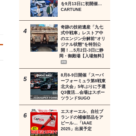
を9月13日に初開催…
CARTUNE
奇跡の技術遺産「九七
式中戦車」レストア中
のエンジン分解前“オリ
ジナル状態”を特別公
開！…5月2日-3日に静
岡・御殿場【入場無料】
PR
8月8‐9日開催「スーパ
ーフォーミュラ第8戦東
北大会」5年ぶりに予選
Q3復活…会場はスポー
ツランドSUGO
エスオーエル、自社ブ
ランドの補修部品をア
ピール…「IAAE
2025」出展予定