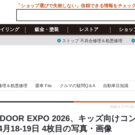
「ショップ選びで失敗しない」信頼できる情報をチェッ
イリング
鈑金・塗装
レストア
ショッ
ストップ 不具合修理＆粗悪修理
修理＆粗悪修理
愛車 File
クルマの疑問Q＆A
自動車豆知識
2026.4.17 Fri 20
OOR EXPO 2026、キッズ向けコ
18‐19日 4枚目の写真・画像