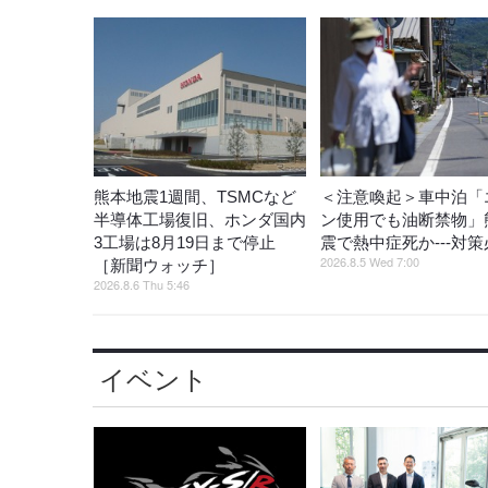
熊本地震1週間、TSMCなど
＜注意喚起＞車中泊「
半導体工場復旧、ホンダ国内
ン使用でも油断禁物」
3工場は8月19日まで停止
震で熱中症死か---対
2026.8.5 Wed 7:00
［新聞ウォッチ］
2026.8.6 Thu 5:46
イベント