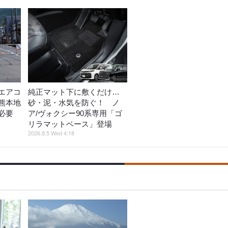
エアコ
純正マット下に敷くだけ…
熊本地
砂・泥・水気を防ぐ！ ノ
策必要
ア/ヴォクシー90系専用「ゴ
リラマットベース」登場
2026.8.5 Wed 4:18