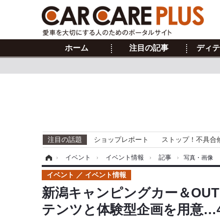
ホーム
注目の記事
ディテ
注目の話題
ショップレポート
ストップ！不具合
ホーム
›
イベント
›
イベント情報
›
記事
›
写真・画像
イベント
イベント情報
新潟キャンピングカー＆OUTD
テンツと体験型企画を用意…4月