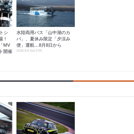
トシ
水陸両用バス「山中湖のカ
登場！
バ」、夏休み限定「夕涼み
「MV
便」運航…8月8日から
2026.8.8 Sat 5:55
ト開催