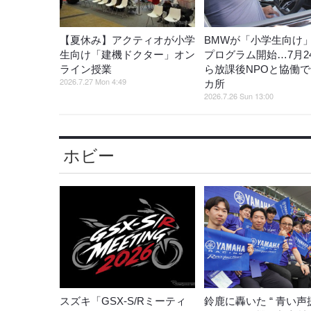
【夏休み】アクティオが小学
BMWが「小学生向け
生向け「建機ドクター」オン
プログラム開始…7月2
ライン授業
ら放課後NPOと協働で
2026.7.27 Mon 4:49
カ所
2026.7.26 Sun 13:00
ホビー
スズキ「GSX-S/Rミーティ
鈴鹿に轟いた “ 青い声援