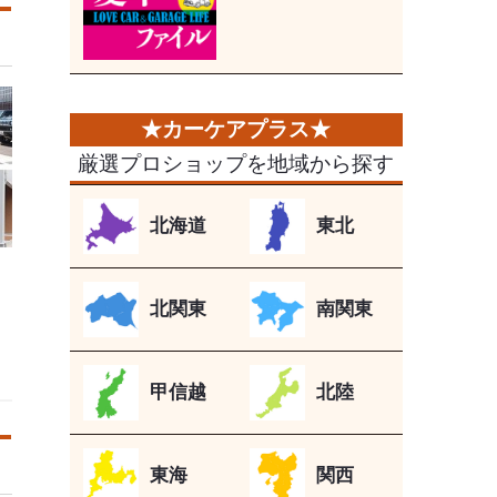
厳選プロショップを地域から探す
北海道
東北
北関東
南関東
甲信越
北陸
東海
関西