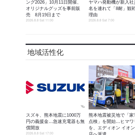
ング2026」10月11日開催、
ヤマハ発動機が新入社員
オリジナルグッズを事前販
名を連れて「8耐」観
売 8月19日まで
理由
2026.8.8 Sat 11:00
2026.8.8 Sat 7:00
地域活性化
スズキ、熊本地震に1000万
熊本地震被災地で「家
円の義援金…急速充電器も無
点検」を開始…ヒマワ
償開放
を、エディオン イオ
2026.8.8 Sat 17:00
店へ派遣