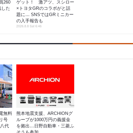
260
ゲット！ 激アツ、スシロー
戦した
×トヨタGRのコラボがと話
題に… SNSではGRミニカー
の入手報告も
2026.8.8 Sat 6:46
電無料
熊本地震支援、ARCHIONグ
リ号
ループが1000万円の義援金
ン八代
を拠出…日野自動車・三菱ふ
そうも参加