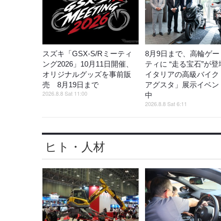
スズキ「GSX-S/Rミーティ
8月9日まで、高輪ゲー
ング2026」10月11日開催、
ティに “走る宝石”が
オリジナルグッズを事前販
イタリアの高級バイク
売 8月19日まで
アグスタ」展示イベン
2026.8.8 Sat 11:00
中
2026.8.8 Sat 6:11
ヒト・人材