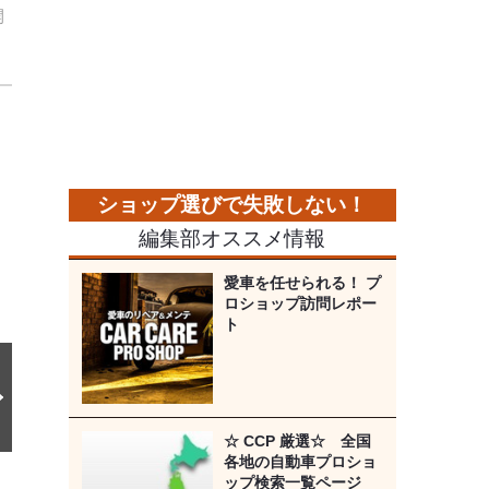
開
次
の
画
像
編集部オススメ情報
愛車を任せられる！ プ
ロショップ訪問レポー
ト
☆ CCP 厳選☆ 全国
各地の自動車プロショ
ップ検索一覧ページ