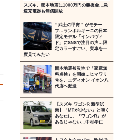
スズキ、熊本地震に1000万円の義援金…急
速充電器も無償開放
“ 武士の甲冑 ” がモチー
フ…ランボルギーニの日本
限定モデル「インパヴィ
ド」にSNSで注目の声…限
定カラーすごい、実車を一
度見てみたい
熊本地震被災地で「家電無
料点検」を開始…ヒマワリ
号を、エディオン イオン八
代店へ派遣
【スズキ ワゴンR 新型試
乗】「MTが少ない」と嘆く
あなたに、『ワゴンR』が
あるじゃない…中村孝仁