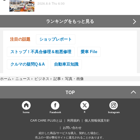
2026.8.6 Thu 6:00
ランキングをもっと見る
注目の話題
ショップレポート
ストップ！不具合修理＆粗悪修理
愛車 File
クルマの疑問Q＆A
自動車豆知識
ホーム
›
ニュース
›
ビジネス
›
記事
›
写真・画像
TOP
X
home
Facebook
Instagram
CAR CARE PLUSとは
利用規約
個人情報保護方針
お問い合わせ
紹介した商品/サービスを購入、契約した場合に、
売上の一部が弊社サイトに還元されることがあります。