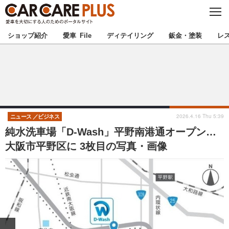
C
L
O
★カーケアプラス認定★
厳選プロショップを地域から探す
S
ショップ紹介
愛車 File
ディテイリング
鈑金・塗装
レ
E
北海道
東北
北関東
南関東
甲信越
北陸
2026.4.16 Thu 5:39
ニュース
ビジネス
純水洗車場「D-Wash」平野南港通オープン…
東海
関西
大阪市平野区に 3枚目の写真・画像
中国
四国
九州
沖縄
注目の記事