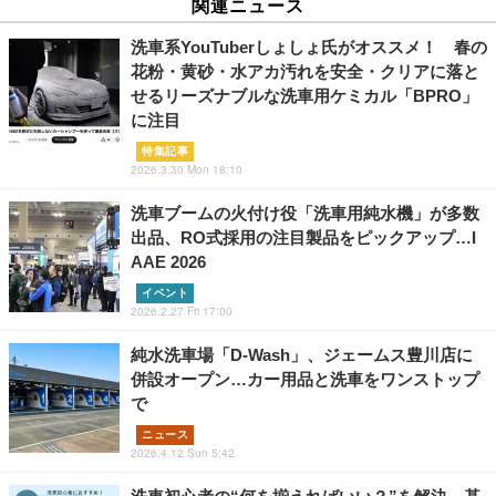
関連ニュース
洗車系YouTuberしょしょ氏がオススメ！ 春の
花粉・黄砂・水アカ汚れを安全・クリアに落と
せるリーズナブルな洗車用ケミカル「BPRO」
に注目
特集記事
2026.3.30 Mon 18:10
洗車ブームの火付け役「洗車用純水機」が多数
出品、RO式採用の注目製品をピックアップ…I
AAE 2026
イベント
2026.2.27 Fri 17:00
純水洗車場「D-Wash」、ジェームス豊川店に
併設オープン…カー用品と洗車をワンストップ
で
ニュース
2026.4.12 Sun 5:42