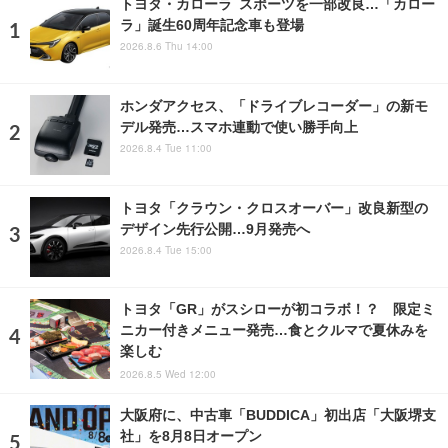
トヨタ・カローラ スポーツを一部改良…「カロー
ラ」誕生60周年記念車も登場
2026.8.6 Thu 14:00
ホンダアクセス、「ドライブレコーダー」の新モ
デル発売…スマホ連動で使い勝手向上
2026.8.4 Tue 11:00
トヨタ「クラウン・クロスオーバー」改良新型の
デザイン先行公開…9月発売へ
2026.8.4 Tue 15:00
トヨタ「GR」がスシローが初コラボ！？ 限定ミ
ニカー付きメニュー発売…食とクルマで夏休みを
楽しむ
2026.8.5 Wed 12:00
大阪府に、中古車「BUDDICA」初出店「大阪堺支
社」を8月8日オープン