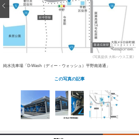
ショップレポート
愛車 File
ディテイリング
自動車豆知識
ストップ！不具合修理＆粗悪修理
ディテイリング
洗車
鈑金・塗装
鈑金・塗装
ヘッドライト磨き
コーティング
小キズ直し
防錆
特集記事
フィルム・ラッピング
ストップ 不具合修理＆粗悪修理
カーメーカー「旧車」関連プロジェ
ショップ紹介
クト
ショップレポート
プロショップ検索
レストア
《写真提供 大和ハウス工業》
コラム
純水洗車場「D-Wash（ディー・ウォッシュ）平野南港通」
カーメーカー「旧車」関連プロジ
コラム
イベント
ェクト
この写真の記事
インタビュー
イベント告知
イベントレポート