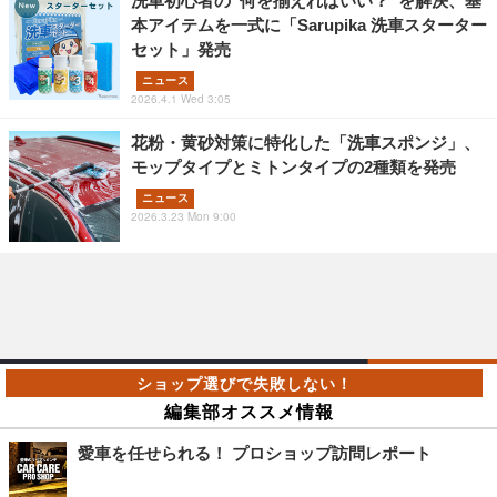
洗車初心者の“何を揃えればいい？”を解決、基
本アイテムを一式に「Sarupika 洗車スターター
セット」発売
ニュース
2026.4.1 Wed 3:05
花粉・黄砂対策に特化した「洗車スポンジ」、
モップタイプとミトンタイプの2種類を発売
ニュース
2026.3.23 Mon 9:00
編集部オススメ情報
愛車を任せられる！ プロショップ訪問レポート