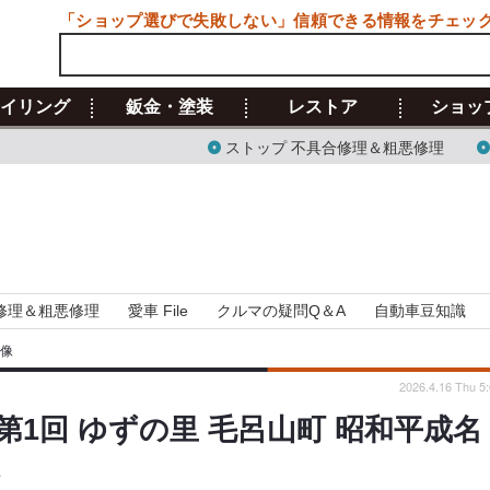
「ショップ選びで失敗しない」信頼できる情報をチェッ
イリング
鈑金・塗装
レストア
ショッ
ストップ 不具合修理＆粗悪修理
修理＆粗悪修理
愛車 File
クルマの疑問Q＆A
自動車豆知識
画像
2026.4.16 Thu 5
1回 ゆずの里 毛呂山町 昭和平成名
像