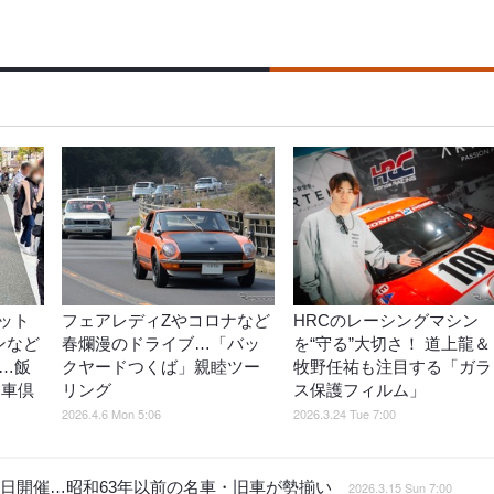
ット
フェアレディZやコロナなど
HRCのレーシングマシン
インなど
春爛漫のドライブ…「バッ
を“守る”大切さ！ 道上龍＆
…飯
クヤードつくば」親睦ツー
牧野任祐も注目する「ガラ
名車倶
リング
ス保護フィルム」
2026.4.6 Mon 5:06
2026.3.24 Tue 7:00
5日開催…昭和63年以前の名車・旧車が勢揃い
2026.3.15 Sun 7:00