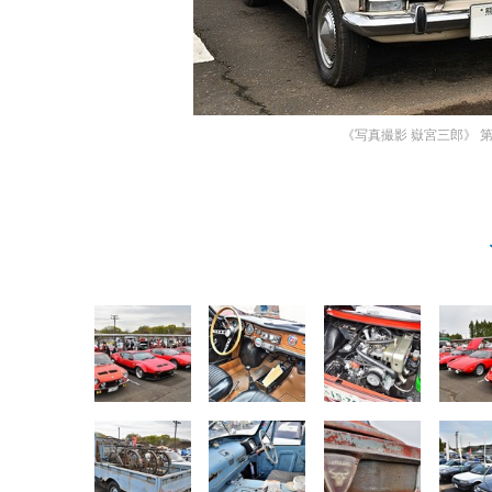
《写真撮影 嶽宮三郎》
第