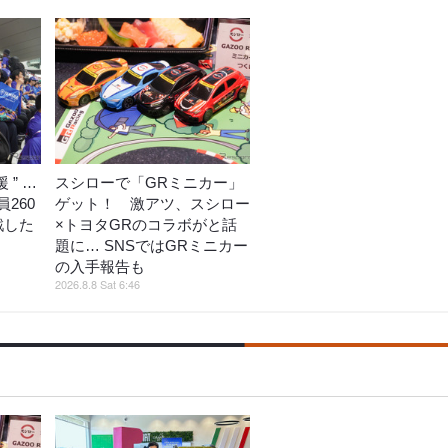
 ” …
スシローで「GRミニカー」
260
ゲット！ 激アツ、スシロー
戦した
×トヨタGRのコラボがと話
題に… SNSではGRミニカー
の入手報告も
2026.8.8 Sat 6:46