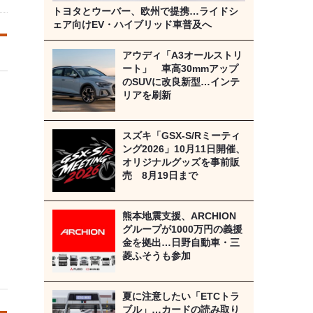
トヨタとウーバー、欧州で提携…ライドシ
ェア向けEV・ハイブリッド車普及へ
アウディ「A3オールストリ
ート」 車高30mmアップ
のSUVに改良新型…インテ
リアを刷新
スズキ「GSX-S/Rミーティ
ング2026」10月11日開催、
オリジナルグッズを事前販
売 8月19日まで
熊本地震支援、ARCHION
グループが1000万円の義援
金を拠出…日野自動車・三
菱ふそうも参加
夏に注意したい「ETCトラ
ブル」…カードの読み取り