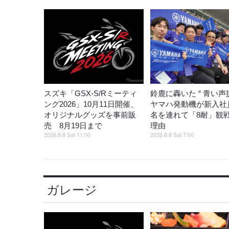
スズキ「GSX-S/Rミーティ
鈴鹿に轟いた “ 青い声援
ング2026」10月11日開催、
ヤマハ発動機が新入社員
オリジナルグッズを事前販
名を連れて「8耐」観
売 8月19日まで
理由
2026.8.8 Sat 11:00
2026.8.8 Sat 7:00
ガレージ