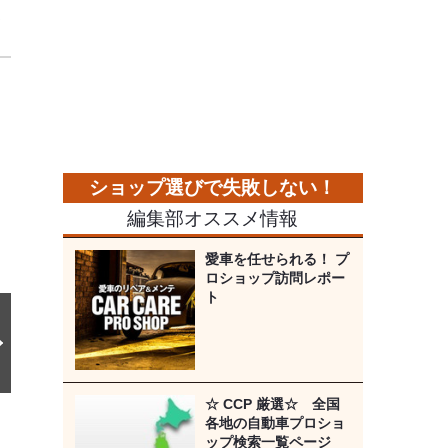
ス
次
の
画
像
編集部オススメ情報
愛車を任せられる！ プ
ロショップ訪問レポー
ト
☆ CCP 厳選☆ 全国
各地の自動車プロショ
ップ検索一覧ページ