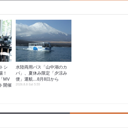
トシ
水陸両用バス「山中湖のカ
登場！
バ」、夏休み限定「夕涼み
「MV
便」運航…8月8日から
2026.8.8 Sat 5:55
ト開催