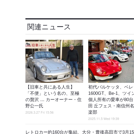
関連ニュース
【旧車と共にある人生】
初代バルケッタ、ベレ
「不便」という名の、至極
1600GT、Be-1、ツ
の贅沢 … カーオーナー・住
個人所有の愛車が80台
野公一氏
田 丘フェス・南信州
楽部
2026.3.27 Fri 15:56
2025.11.5 Wed 19:39
レトロカー約160台が集結、大分・豊後高田市で3月1