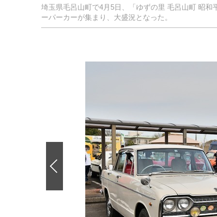
埼玉県毛呂山町で4月5日、「ゆずの里 毛呂山町 昭
ーパーカーが集まり、大盛況となった。
前
の
画
像