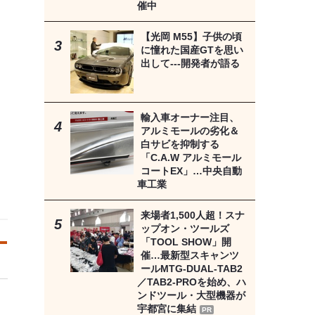
催中
【光岡 M55】子供の頃
に憧れた国産GTを思い
出して---開発者が語る
輸入車オーナー注目、
アルミモールの劣化＆
白サビを抑制する
「C.A.W アルミモール
コートEX」…中央自動
車工業
来場者1,500人超！スナ
ップオン・ツールズ
「TOOL SHOW」開
催…最新型スキャンツ
ールMTG-DUAL-TAB2
／TAB2-PROを始め、ハ
ンドツール・大型機器が
宇都宮に集結
PR