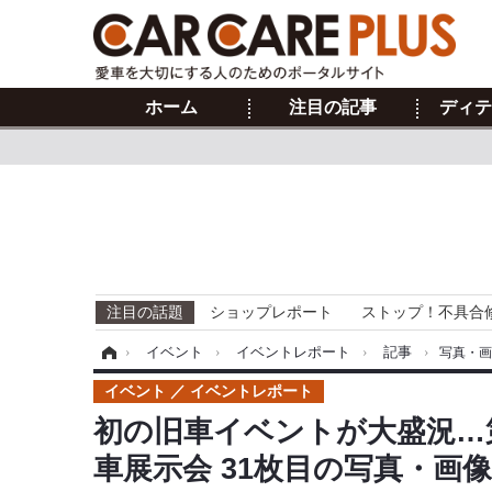
ホーム
注目の記事
ディテ
注目の話題
ショップレポート
ストップ！不具合
ホーム
›
イベント
›
イベントレポート
›
記事
›
写真・
イベント
イベントレポート
初の旧車イベントが大盛況…第
車展示会 31枚目の写真・画