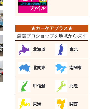
厳選プロショップを地域から探す
北海道
東北
北関東
南関東
甲信越
北陸
東海
関西