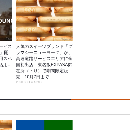
ービス
人気のスイーツブランド「グ
E」開
ラマシーニューヨーク」が、
用スペ
高速道路サービスエリアに全
活用…
国初出店 東名阪EXPASA御
在所（下り）で期間限定販
売…10月7日まで
2026.8.7 Fri 15:00