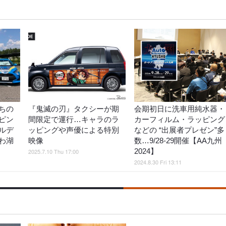
ちの
『鬼滅の刃』タクシーが期
会期初日に洗車用純水器・
ピン
間限定で運行…キャラのラ
カーフィルム・ラッピング
ルデ
ッピングや声優による特別
などの “出展者プレゼン”多
わ湖
映像
数…9/28-29開催【AA九州
2024】
2025.7.10 Thu 17:00
2024.8.30 Fri 13:11