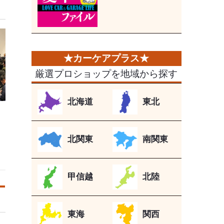
厳選プロショップを地域から探す
北海道
東北
北関東
南関東
甲信越
北陸
東海
関西