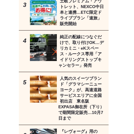
土岐プレミアム・アウ
トレット、NEXCO中日
本と連携…ETC限定ド
ライブプラン「速旅」
販売開始
純正の配線につなぐだ
けで、取り付けOK…デ
リカミニ・eKスペー
ス・ルークス専用「ア
イドリングストップキ
ャンセラー」発売
人気のスイーツブラン
ド「グラマシーニュー
ヨーク」が、高速道路
サービスエリアに全国
初出店 東名阪
EXPASA御在所（下り）
で期間限定販売…10月7
日まで
『レヴォーグ』用の