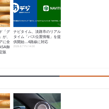
ド「グ
ナビタイム、淡路市のリアル
」が、
タイム「バス位置情報」を提
アに全
供開始…4路線に対応
2026.8.7 Fri 14:00
ASA御
定販