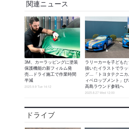
関連ニュース
3M、カーラッピングに塗装
ラリーカーを子どもた
保護機能の新フィルム発
描いたイラストでラッ
売…ドライ施工で作業時間
グ…「トヨタテクニカ
半減
ィベロップメント」び
高島ラウンド参戦へ
2025.9.9 Tue 14:12
2025.8.27 Wed 12:00
ドライブ