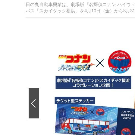
日の丸自動車興業は、劇場版『名探偵コナン ハイウ
バス「スカイダック横浜」を4月10日（金）から8月3
前
の
画
像