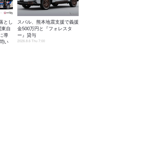
落とし
スバル、熊本地震支援で義援
関東自
金500万円と『フォレスタ
に導
ー』貸与
2026.8.6 Thu 7:00
問い