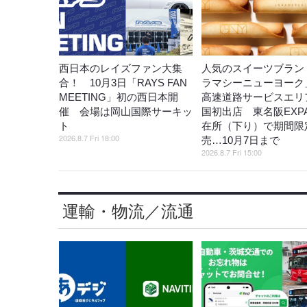
西日本のレイズファン大集
人気のスイーツブラン
合！ 10月3日「RAYS FAN
ラマシーニューヨーク
MEETING」初の西日本開
高速道路サービスエリ
催 会場は岡山国際サーキッ
国初出店 東名阪EXP
ト
在所（下り）で期間限
2026.8.7 Fri 18:00
売…10月7日まで
2026.8.7 Fri 15:00
運輸・物流／流通