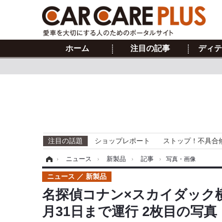
ホーム
注目の記事
ディテ
注目の話題
ショップレポート
ストップ！不具合
ホーム
›
ニュース
›
新製品
›
記事
›
写真・画像
ニュース
新製品
名探偵コナン×スカイダック
月31日まで運行 2枚目の写真