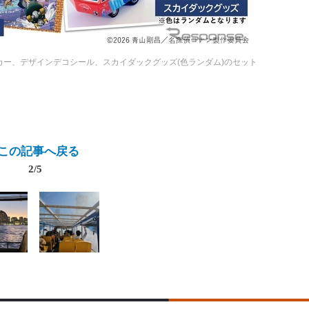
カー、デザインデコシール、スカイダックグッズ(色ランダム)のセット
この記事へ戻る
2/5