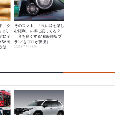
ド「グ
そのスマホ、「良い音を楽し
」が、
む権利」を棒に振ってる!?
アに全
［音を良くする“初級鉄板プ
ASA御
ラン”をプロが伝授］
2026.8.7 Fri 13:00
定販