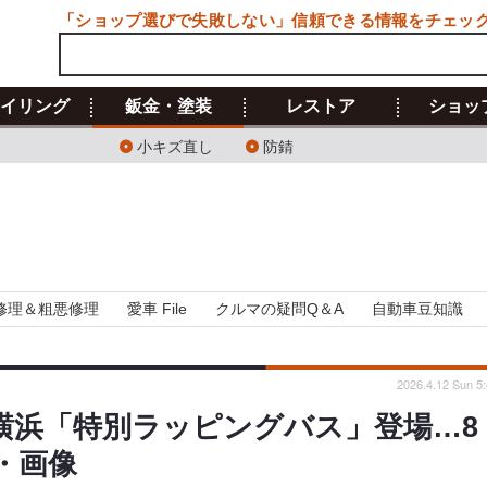
「ショップ選びで失敗しない」信頼できる情報をチェッ
イリング
鈑金・塗装
レストア
ショッ
小キズ直し
防錆
修理＆粗悪修理
愛車 File
クルマの疑問Q＆A
自動車豆知識
2026.4.12 Sun 5
横浜「特別ラッピングバス」登場…8
・画像