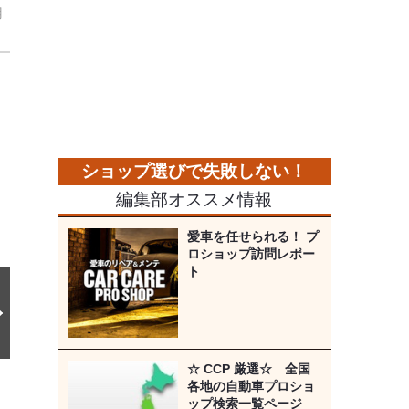
用
次
の
画
像
編集部オススメ情報
愛車を任せられる！ プ
ロショップ訪問レポー
ト
☆ CCP 厳選☆ 全国
各地の自動車プロショ
ップ検索一覧ページ