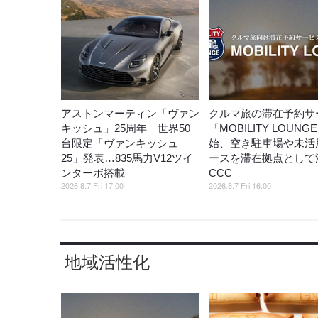
アストンマーティン「ヴァン
クルマ旅の滞在予約サ
キッシュ」25周年 世界50
「MOBILITY LOUNG
台限定「ヴァンキッシュ
始、空き駐車場や未活
25」発表…835馬力V12ツイ
ースを滞在拠点として
ンターボ搭載
CCC
2026.8.7 Fri 17:00
2026.8.7 Fri 16:00
地域活性化