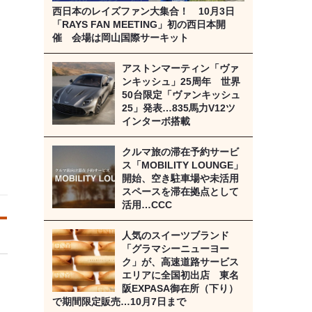
西日本のレイズファン大集合！ 10月3日
「RAYS FAN MEETING」初の西日本開
催 会場は岡山国際サーキット
アストンマーティン「ヴァ
ンキッシュ」25周年 世界
50台限定「ヴァンキッシュ
25」発表…835馬力V12ツ
インターボ搭載
クルマ旅の滞在予約サービ
ス「MOBILITY LOUNGE」
開始、空き駐車場や未活用
スペースを滞在拠点として
活用…CCC
人気のスイーツブランド
「グラマシーニューヨー
ク」が、高速道路サービス
エリアに全国初出店 東名
阪EXPASA御在所（下り）
で期間限定販売…10月7日まで