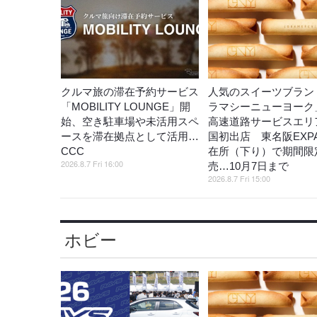
クルマ旅の滞在予約サービス
人気のスイーツブラン
「MOBILITY LOUNGE」開
ラマシーニューヨーク
始、空き駐車場や未活用スペ
高速道路サービスエリ
ースを滞在拠点として活用…
国初出店 東名阪EXP
CCC
在所（下り）で期間限
2026.8.7 Fri 16:00
売…10月7日まで
2026.8.7 Fri 15:00
ホビー