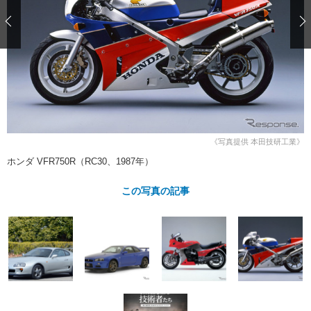
ショップレポート
愛車 File
ディテイリング
自動車豆知識
ストップ！不具合修理＆粗悪修理
ディテイリング
洗車
鈑金・塗装
鈑金・塗装
ヘッドライト磨き
コーティング
小キズ直し
防錆
特集記事
フィルム・ラッピング
ストップ 不具合修理＆粗悪修理
カーメーカー「旧車」関連プロジェ
ショップ紹介
クト
ショップレポート
プロショップ検索
レストア
コラム
《写真提供 本田技研工業》
カーメーカー「旧車」関連プロジ
コラム
イベント
ホンダ VFR750R（RC30、1987年）
ェクト
インタビュー
イベント告知
イベントレポート
この写真の記事