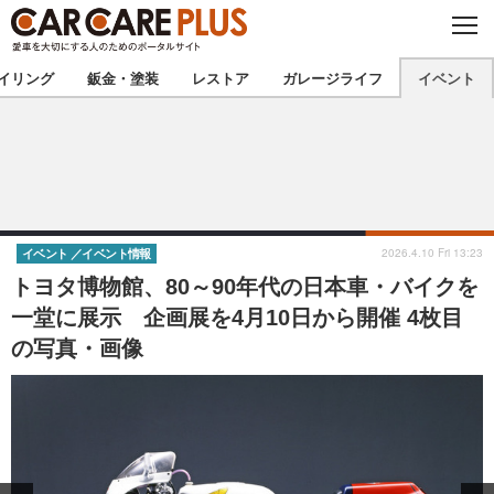
C
L
O
★カーケアプラス認定★
厳選プロショップを地域から探す
S
イリング
鈑金・塗装
レストア
ガレージライフ
イベント
E
北海道
東北
北関東
南関東
甲信越
北陸
2026.4.10 Fri 13:23
イベント
イベント情報
トヨタ博物館、80～90年代の日本車・バイクを
東海
関西
一堂に展示 企画展を4月10日から開催 4枚目
の写真・画像
中国
四国
九州
沖縄
注目の記事