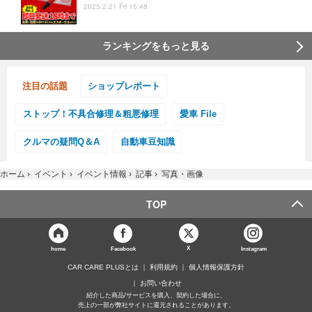
2025.2.21 Fri 15:48
ランキングをもっと見る
注目の話題
ショップレポート
ストップ！不具合修理＆粗悪修理
愛車 File
クルマの疑問Q＆A
自動車豆知識
ホーム
›
イベント
›
イベント情報
›
記事
›
写真・画像
TOP
X
home
Facebook
Instagram
CAR CARE PLUSとは
利用規約
個人情報保護方針
お問い合わせ
紹介した商品/サービスを購入、契約した場合に、
売上の一部が弊社サイトに還元されることがあります。