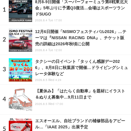
8月8‐9日開催「スーパーフォーミュラ第8戦東北大
会」5年ぶりに予選Q3復活…会場はスポーツラン
ドSUGO
2026.8.4 Tue 17:00
12月6日開催「NISMOフェスティバル2026」…テ
ーマは『NISSAN RACING DNA』、チケット販
売の詳細は2026年秋頃に公開
2026.8.4 Tue 12:00
タクシーの日イベント「タッくん感謝デー202
6」、8月8日に秋葉原で開催…ドライビングシミュ
レータ体験など
2026.8.5 Wed 4:24
【夏休み】「はたらく自動車」を題材にイラスト
＆ぬりえ募集中…9月11日まで
2026.8.5 Wed 17:00
エスオーエル、自社ブランドの補修部品をアピー
ル…「IAAE 2025」出展予定