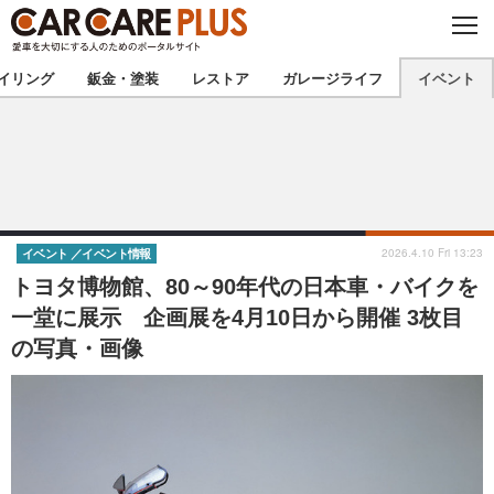
C
L
O
★カーケアプラス認定★
厳選プロショップを地域から探す
S
イリング
鈑金・塗装
レストア
ガレージライフ
イベント
E
北海道
東北
北関東
南関東
甲信越
北陸
2026.4.10 Fri 13:23
イベント
イベント情報
トヨタ博物館、80～90年代の日本車・バイクを
東海
関西
一堂に展示 企画展を4月10日から開催 3枚目
の写真・画像
中国
四国
九州
沖縄
注目の記事