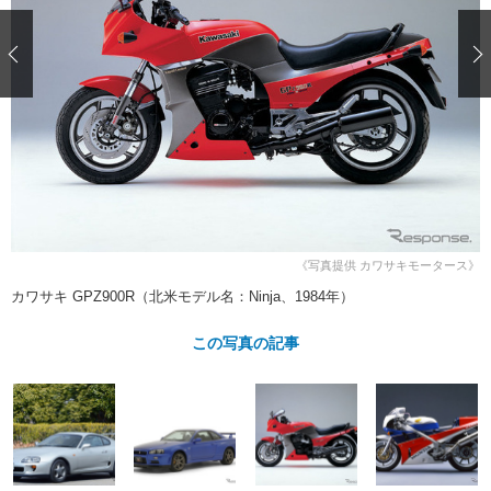
ショップレポート
愛車 File
ディテイリング
自動車豆知識
ストップ！不具合修理＆粗悪修理
ディテイリング
洗車
鈑金・塗装
鈑金・塗装
ヘッドライト磨き
コーティング
小キズ直し
防錆
特集記事
フィルム・ラッピング
ストップ 不具合修理＆粗悪修理
カーメーカー「旧車」関連プロジェ
ショップ紹介
クト
ショップレポート
プロショップ検索
レストア
コラム
カーメーカー「旧車」関連プロジ
コラム
イベント
ェクト
《写真提供 カワサキモータース》
インタビュー
イベント告知
イベントレポート
カワサキ GPZ900R（北米モデル名：Ninja、1984年）
この写真の記事