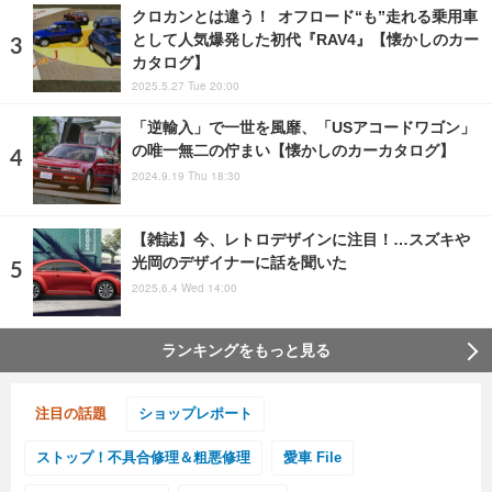
クロカンとは違う！ オフロード“も”走れる乗用車
として人気爆発した初代『RAV4』【懐かしのカー
カタログ】
2025.5.27 Tue 20:00
「逆輸入」で一世を風靡、「USアコードワゴン」
の唯一無二の佇まい【懐かしのカーカタログ】
2024.9.19 Thu 18:30
【雑誌】今、レトロデザインに注目！…スズキや
光岡のデザイナーに話を聞いた
2025.6.4 Wed 14:00
ランキングをもっと見る
注目の話題
ショップレポート
ストップ！不具合修理＆粗悪修理
愛車 File