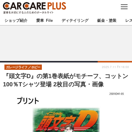
C
L
O
★カーケアプラス認定★
厳選プロショップを地域から探す
S
ショップ紹介
愛車 File
ディテイリング
鈑金・塗装
レ
E
北海道
東北
北関東
南関東
甲信越
北陸
2025.7.11 Fri 16:00
ガレージライフ
ホビー
『頭文字D』の第1巻表紙がモチーフ、コットン
東海
関西
100％Tシャツ登場 2枚目の写真・画像
中国
四国
九州
沖縄
注目の記事