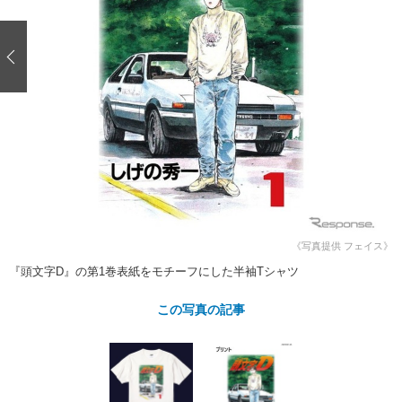
ショップレポート
愛車 File
ディテイリング
自動車豆知識
ストップ！不具合修理＆粗悪修理
ディテイリング
洗車
鈑金・塗装
鈑金・塗装
ヘッドライト磨き
コーティング
小キズ直し
防錆
特集記事
フィルム・ラッピング
ストップ 不具合修理＆粗悪修理
カーメーカー「旧車」関連プロジェ
ショップ紹介
クト
ショップレポート
プロショップ検索
レストア
コラム
カーメーカー「旧車」関連プロジ
コラム
イベント
ェクト
インタビュー
イベント告知
イベントレポート
《写真提供 フェイス》
『頭文字D』の第1巻表紙をモチーフにした半袖Tシャツ
この写真の記事