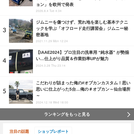
ョン」を欧州で発表
2026.8.4 Tue 4:34
ジムニーを傷つけず、荒れ地を楽しむ基本テクニ
ックを学ぶ「オフロード走行講習会」ジムニー秘
密基地
2021.11.29 Mon 12:24
【IAAE2024】プロ注目の洗車用 “純水器” が勢揃
い…仕上がり品質＆作業効率UPが魅力
2024.3.28 Thu 23:14
こだわりが詰まった俺の#オプカンカスタム！思い
思いに仕上がった5台…俺の＃オプカン～仙台場所
～
2024.12.18 Wed 18:00
ランキングをもっと見る
注目の話題
ショップレポート