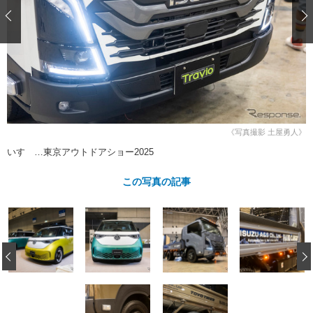
ショップレポート
愛車 File
ディテイリング
自動車豆知識
ストップ！不具合修理＆粗悪修理
ディテイリング
洗車
鈑金・塗装
鈑金・塗装
ヘッドライト磨き
コーティング
小キズ直し
防錆
特集記事
フィルム・ラッピング
ストップ 不具合修理＆粗悪修理
カーメーカー「旧車」関連プロジェ
ショップ紹介
クト
ショップレポート
プロショップ検索
レストア
《写真撮影 土屋勇人》
コラム
カーメーカー「旧車」関連プロジ
コラム
いすゞ…東京アウトドアショー2025
イベント
ェクト
インタビュー
イベント告知
イベントレポート
この写真の記事
‹