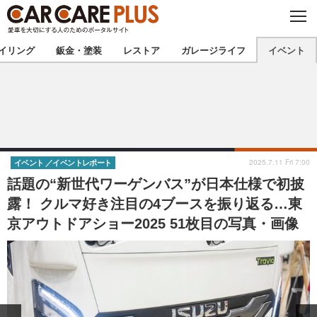
C
L
O
★カーケアプラス認定★
厳選プロショップを地域から探す
S
イリング
鈑金・塗装
レストア
ガレージライフ
イベント
E
北海道
東北
北関東
南関東
甲信越
北陸
2025.7.11 Fri 7:00
イベント
イベントレポート
話題の“新世代ワーゲンバス”が日本仕様で初披
東海
関西
露！ クルマ好き注目の4ブースを振り返る…東
京アウトドアショー2025 51枚目の写真・画像
中国
四国
九州
沖縄
注目の記事