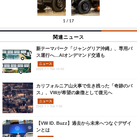
1
/
17
関連ニュース
新テーマパーク「ジャングリア沖縄」、専用バ
ス運行へ…AIオンデマンド交通も
ニュース
2025.7.1 Tue 10:00
カリフォルニア山火事で生き残った「奇跡のバ
ス」、VWが希望の象徴として復元へ
ニュース
2025.7.1 Tue 7:00
【VW ID. Buzz】過去から未来へつなぐデザイ
ンとは