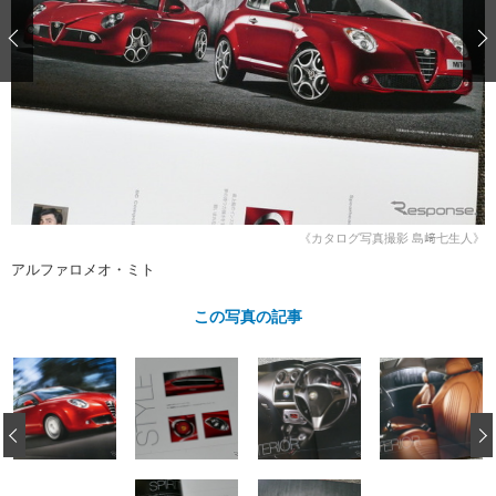
ショップレポート
愛車 File
ディテイリング
自動車豆知識
ストップ！不具合修理＆粗悪修理
ディテイリング
洗車
鈑金・塗装
鈑金・塗装
ヘッドライト磨き
コーティング
小キズ直し
防錆
特集記事
フィルム・ラッピング
ストップ 不具合修理＆粗悪修理
カーメーカー「旧車」関連プロジェ
ショップ紹介
クト
ショップレポート
プロショップ検索
レストア
コラム
カーメーカー「旧車」関連プロジ
コラム
《カタログ写真撮影 島﨑七生人》
イベント
ェクト
アルファロメオ・ミト
インタビュー
イベント告知
イベントレポート
この写真の記事
‹