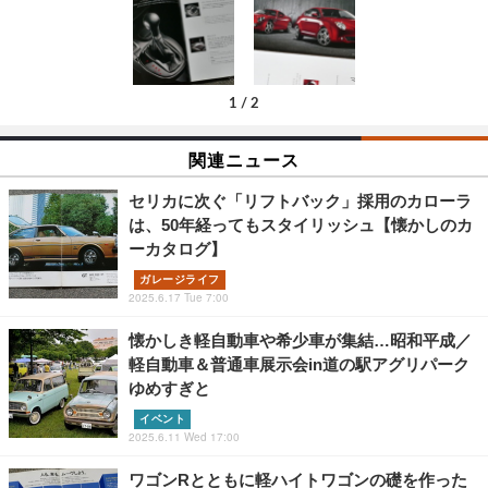
1
/
2
関連ニュース
セリカに次ぐ「リフトバック」採用のカローラ
は、50年経ってもスタイリッシュ【懐かしのカ
ーカタログ】
ガレージライフ
2025.6.17 Tue 7:00
懐かしき軽自動車や希少車が集結…昭和平成／
軽自動車＆普通車展示会in道の駅アグリパーク
ゆめすぎと
イベント
2025.6.11 Wed 17:00
ワゴンRとともに軽ハイトワゴンの礎を作った