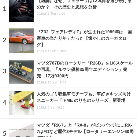
【雑誌】なぜ、フェラーリは12気筒を選び続ける
のか？ その歴史と思想を分析
2026.8.6 Thu 19:00
『Z32 フェアレディZ』が生まれた1989年は「国
産車の当たり年」だった【懐かしのカーカタロ
グ】
2025.3.17 Mon 19:00
マツダ787Bのロータリー「R26B」を1/6スケール
で再現、「ルマン優勝35周年エディション」発
売…17万9300円
2026.6.20 Sat 19:00
人気のゴミ収集車モチーフも、車好きキッズ向け
スニーカー「IFME のりものシリーズ」新登場
2025.8.9 Sat 16:00
マツダ『RX-7』と『RX-8』がピンバッジに…RX-
7はFDなど歴代3モデル【ロータリーエンジン60周