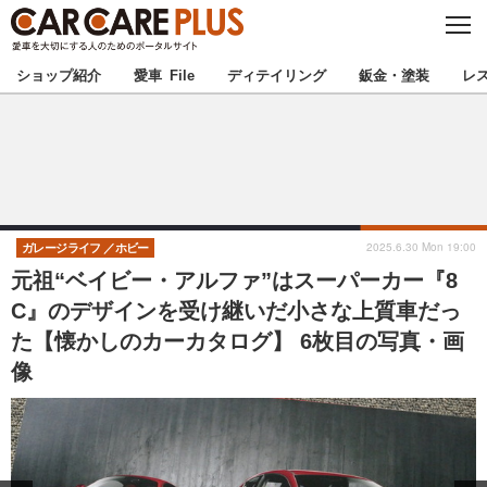
C
L
O
★カーケアプラス認定★
厳選プロショップを地域から探す
S
ショップ紹介
愛車 File
ディテイリング
鈑金・塗装
レ
E
北海道
東北
北関東
南関東
甲信越
北陸
2025.6.30 Mon 19:00
ガレージライフ
ホビー
元祖“ベイビー・アルファ”はスーパーカー『8
東海
関西
C』のデザインを受け継いだ小さな上質車だっ
た【懐かしのカーカタログ】 6枚目の写真・画
中国
四国
像
九州
沖縄
注目の記事