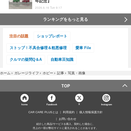
年記念】
2026.6.16 Tue 9:17
ランキングをもっと見る
注目の話題
ショップレポート
ストップ！不具合修理＆粗悪修理
愛車 File
クルマの疑問Q＆A
自動車豆知識
ホーム
›
ガレージライフ
›
ホビー
›
記事
›
写真・画像
TOP
X
home
Facebook
Instagram
CAR CARE PLUSとは
利用規約
個人情報保護方針
お問い合わせ
紹介した商品/サービスを購入、契約した場合に、
売上の一部が弊社サイトに還元されることがあります。