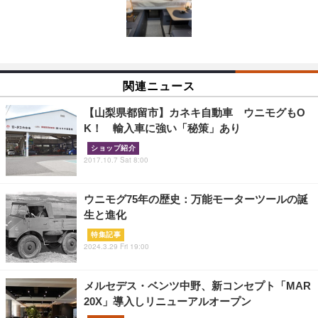
関連ニュース
【山梨県都留市】カネキ自動車 ウニモグもO
K！ 輸入車に強い「秘策」あり
ショップ紹介
2017.10.7 Sat 8:00
ウニモグ75年の歴史：万能モーターツールの誕
生と進化
特集記事
2024.3.29 Fri 19:00
メルセデス・ベンツ中野、新コンセプト「MAR
20X」導入しリニューアルオープン