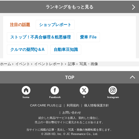
ランキングをもっと見る
注目の話題
ショップレポート
ストップ！不具合修理＆粗悪修理
愛車 File
クルマの疑問Q＆A
自動車豆知識
ホーム
›
イベント
›
イベントレポート
›
記事
›
写真・画像
TOP
X
home
Facebook
Instagram
CAR CARE PLUSとは
利用規約
個人情報保護方針
お問い合わせ
紹介した商品/サービスを購入、契約した場合に、
売上の一部が弊社サイトに還元されることがあります。
当サイトに掲載の記事・見出し・写真・画像の無断転載を禁じます。
© 2026 IID, Inc. © JC Resonance Co., Ltd.