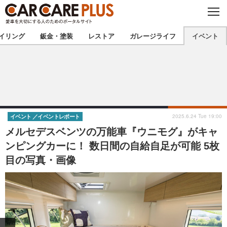
C
L
O
★カーケアプラス認定★
厳選プロショップを地域から探す
S
イリング
鈑金・塗装
レストア
ガレージライフ
イベント
E
北海道
東北
北関東
南関東
甲信越
北陸
2025.6.24 Tue 19:00
イベント
イベントレポート
メルセデスベンツの万能車『ウニモグ』がキャ
東海
関西
ンピングカーに！ 数日間の自給自足が可能 5枚
目の写真・画像
中国
四国
九州
沖縄
注目の記事