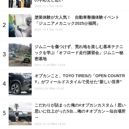
2025.10.7 Tue 18:43
塗装体験が大人気！ 自動車整備体験イベント
「ジュニアメカニック2025@福岡」
2025.10.4 Sat 18:43
ジムニーを傷つけず、荒れ地を楽しむ基本テクニ
ックを学ぶ「オフロード走行講習会」ジムニー秘
密基地
2021.11.29 Mon 12:24
オプカンこと、TOYO TIRESの「OPEN COUNTR
Y」がフィールドスタイルで見せた“新しい世界”
2026.6.24 Wed 13:00
こだわりが詰まった俺の#オプカンカスタム！思い
思いに仕上がった5台…俺の＃オプカン～仙台場所
～
2024.12.18 Wed 18:00