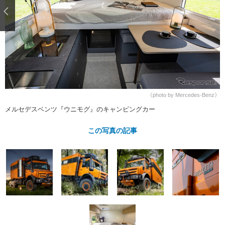
ショップレポート
愛車 File
ディテイリング
自動車豆知識
ストップ！不具合修理＆粗悪修理
ディテイリング
洗車
鈑金・塗装
鈑金・塗装
ヘッドライト磨き
コーティング
小キズ直し
防錆
特集記事
フィルム・ラッピング
ストップ 不具合修理＆粗悪修理
カーメーカー「旧車」関連プロジェ
ショップ紹介
クト
ショップレポート
プロショップ検索
レストア
《photo by Mercedes-Benz》
コラム
カーメーカー「旧車」関連プロジ
コラム
メルセデスベンツ『ウニモグ』のキャンピングカー
イベント
ェクト
インタビュー
イベント告知
イベントレポート
この写真の記事