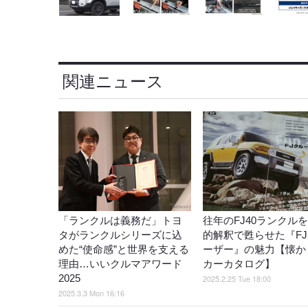
関連ニュース
「ランクルは義務だ」トヨ
往年のFJ40ランクル
タがランクルシリーズに込
的解釈で甦らせた『F
めた“使命感”と世界を支える
ーザー』の魅力【懐か
理由…いいクルマアワード
カーカタログ】
2025
2025.2.25 Tue 18:00
2025.3.3 Mon 16:16