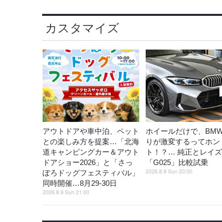
カスタマイズ
アウトドアや車中泊、ペット
ホイールだけで、BM
との楽しみ方を提案…「北海
りが激変するってホン
道キャンピングカー＆アウト
ト！？… 純正とレイ
ドアショー2026」と「さっ
「G025」比較試乗
2026.8.9 Sun 20:00
ぽろドッグフェスティバル」
同時開催…8月29‐30日
2026.8.9 Sun 21:00