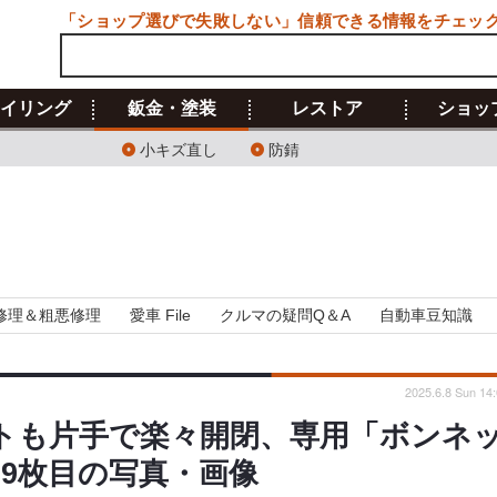
「ショップ選びで失敗しない」信頼できる情報をチェッ
イリング
鈑金・塗装
レストア
ショッ
小キズ直し
防錆
修理＆粗悪修理
愛車 File
クルマの疑問Q＆A
自動車豆知識
2025.6.8 Sun 14
ットも片手で楽々開閉、専用「ボンネ
 9枚目の写真・画像