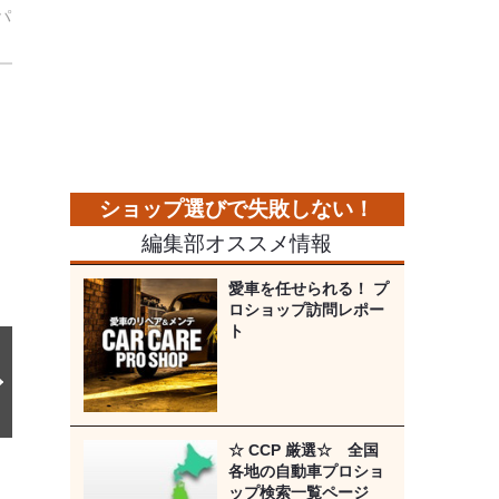
パ
次
の
画
像
編集部オススメ情報
愛車を任せられる！ プ
ロショップ訪問レポー
ト
☆ CCP 厳選☆ 全国
各地の自動車プロショ
ップ検索一覧ページ