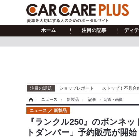
ホーム
注目の記事
ディテ
注目の話題
ショップレポート
ストップ！不具合
ホーム
›
ニュース
›
新製品
›
記事
›
写真・画像
ニュース
新製品
『ランクル250』のボンネ
トダンパー」予約販売が開始