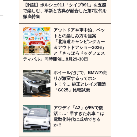
【雑誌】ポルシェ911「タイプ991」を五感
で楽しむ、革新と古典が融合した第7世代を
徹底特集
アウトドアや車中泊、ペッ
トとの楽しみ方を提案…
「北海道キャンピングカー
＆アウトドアショー2026」
と「さっぽろドッグフェス
ティバル」同時開催…8月29‐30日
ホイールだけで、BMWの走
りが激変するってホン
ト！？… 純正とレイズ鍛造
「G025」比較試乗
アウディ「A2」がEVで復
活！…“ 早すぎた名車 ” は
電動化時代に成功できる
か？