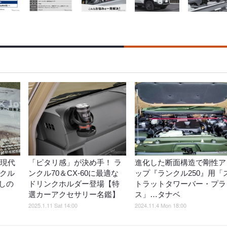
を現代
「ピタリ感」が決め手！ ラ
進化した断面構造で剛性ア
Jクル
ンクル70＆CX-60に最適な
ップ『ランクル250』用「
しの
ドリンクホルダー登場【特
トラットタワーバー・プラ
選カーアクセサリー名鑑】
ス」…タナベ
2025.1.11 Sat 14:00
2024.11.4 Mon 18:00