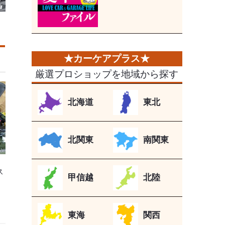
厳選プロショップを地域から探す
北海道
東北
北関東
南関東
ス
甲信越
北陸
東海
関西