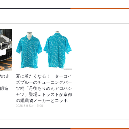
Wの走
夏に着たくなる！ ターコイ
ズブルーのチューニングパー
ズ鍛造
ツ柄「丹後ちりめんアロハシ
ャツ」登場…トラストが京都
の絹織物メーカーとコラボ
2026.8.9 Sun 15:00