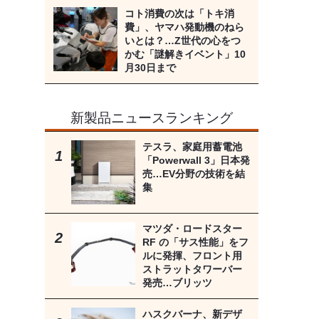
コト消費の次は「トキ消
費」、ヤマハ発動機のねら
いとは？…Z世代の心をつ
かむ「謎解きイベント」10
月30日まで
新製品ニュースランキング
テスラ、家庭用蓄電池
「Powerwall 3」日本発
売…EV分野の技術を結
集
マツダ・ロードスター
RF の「サス性能」をフ
ルに発揮、フロント用
ストラットタワーバー
発売…ブリッツ
ハスクバーナ、新デザ