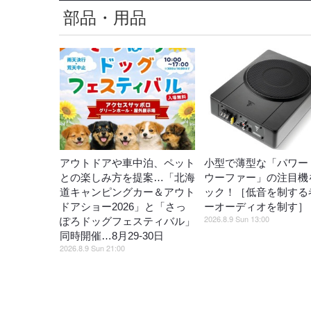
部品・用品
アウトドアや車中泊、ペット
小型で薄型な「パワー
との楽しみ方を提案…「北海
ウーファー」の注目機
道キャンピングカー＆アウト
ック！［低音を制する
ドアショー2026」と「さっ
ーオーディオを制す］
2026.8.9 Sun 13:00
ぽろドッグフェスティバル」
同時開催…8月29‐30日
2026.8.9 Sun 21:00