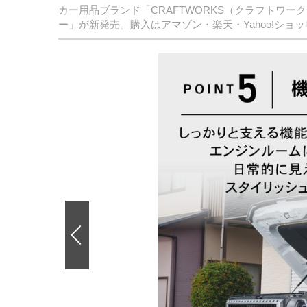
カー用品ブランド「CRAFTWORKS（クラフトワー
ー」が新発売。購入はアマゾン・楽天・Yahoo!シ
前
の
画
像