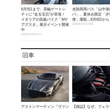
8月9日まで、高輪ゲートシ
水陸両用バス「山中湖
ティに “走る宝石”が登場！
バ」、夏休み限定「夕
イタリアの高級バイク「MV
便」運航…8月8日から
2026.8.8 Sat 5:55
アグスタ」展示イベント開催
中
2026.8.8 Sat 6:11
旧車
アストンマーティン「ヴァン
【雑誌】なぜ、フェラ