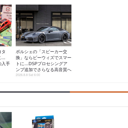
ヨタ
ポルシェの「スピーカー交
に…
換」ならビーウィズでスマー
の入手
トに…DSPプロセシングア
ンプ追加でさらなる高音質へ
2026.8.8 Sat 6:00