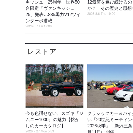
キッシュ」25周年 世界50
12気筒を選び続けるの
台限定「ヴァンキッシュ
か？ その歴史と思想
2026.8.6 Thu 19:00
25」発表…835馬力V12ツイ
ンターボ搭載
2026.8.7 Fri 17:00
レストア
今も色褪せない、スズキ『ジ
クラシックカー＆バイ
ムニー1000』の魅力【懐か
い「20世紀ミーティン
しのカーカタログ】
2026秋季」…新潟三条
2026.7.27 Mon 5:39
月11日に開催