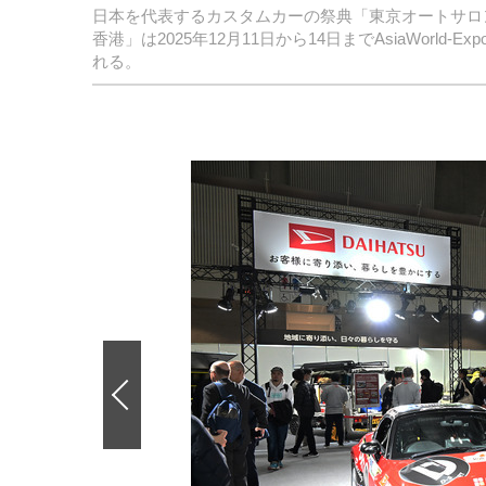
日本を代表するカスタムカーの祭典「東京オートサロ
香港」は2025年12月11日から14日までAsiaWor
れる。
前
の
画
像