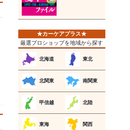
厳選プロショップを地域から探す
北海道
東北
北関東
南関東
甲信越
北陸
東海
関西