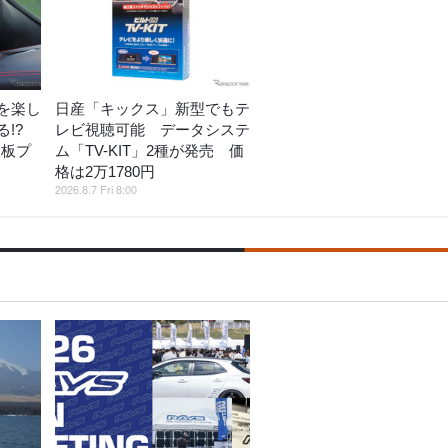
を楽し
日産「キックス」新型でもテ
!?
レビ視聴可能 データシステ
鉄板プ
ム「TV-KIT」2種が発売 価
格は2万1780円
2026.8.7 Fri 8:00