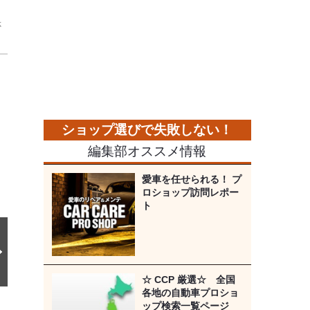
さ
次
の
画
像
編集部オススメ情報
愛車を任せられる！ プ
ロショップ訪問レポー
ト
☆ CCP 厳選☆ 全国
各地の自動車プロショ
ップ検索一覧ページ