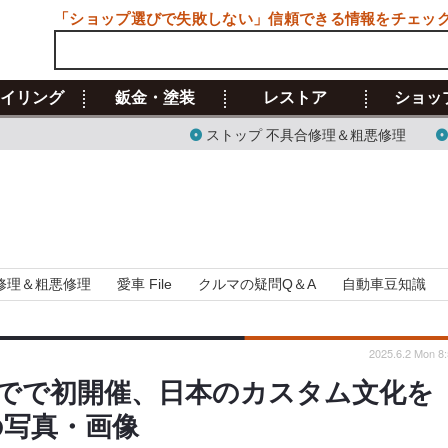
「ショップ選びで失敗しない」信頼できる情報をチェッ
イリング
鈑金・塗装
レストア
ショッ
ストップ 不具合修理＆粗悪修理
修理＆粗悪修理
愛車 File
クルマの疑問Q＆A
自動車豆知識
2025.6.2 Mon 8
でで初開催、日本のカスタム文化を
目の写真・画像