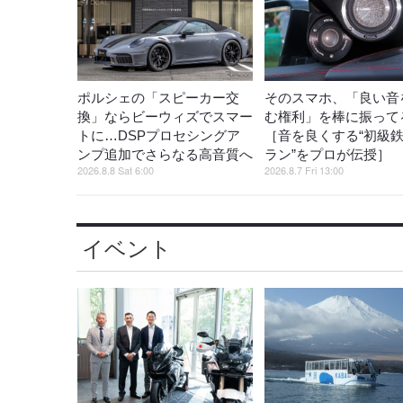
ポルシェの「スピーカー交
そのスマホ、「良い音
換」ならビーウィズでスマー
む権利」を棒に振ってる
トに…DSPプロセシングア
［音を良くする“初級
ンプ追加でさらなる高音質へ
ラン”をプロが伝授］
2026.8.8 Sat 6:00
2026.8.7 Fri 13:00
イベント