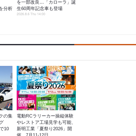
を一部改良…「カローラ」誕
を分析
生60周年記念車も登場
2026.8.6 Thu 14:00
クの集
電動RCラリーカー操縦体験
グ
やレストア工場見学も可能、
で10
新明工業「夏祭り2026」開
催…7月11‐12日