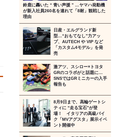
鈴鹿に轟いた “ 青い声援 ” …ヤマハ発動機
が新入社員260名を連れて「8耐」観戦した
理由
日産・エルグランド新
型…“おもてなし”力アッ
プ、AUTECH や VIP など
「カスタム4モデル」を発
売
激アツ、スシロー×トヨタ
GRのコラボがと話題に…
SNSではGRミニカーの入手
報告も
8月9日まで、高輪ゲートシ
ティに “走る宝石”が登
場！ イタリアの高級バイ
ク「MVアグスタ」展示イベ
ント開催中