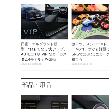
日産・エルグランド新
激アツ、スシロー×ト
型…“おもてなし”力アップ、
GRのコラボがと話題
AUTECH や VIP など「カス
SNSではGRミニカー
タム4モデル」を発売
報告も
2026.8.8 Sat 6:56
2026.8.8 Sat 6:46
部品・用品