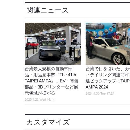
関連ニュース
台湾最大規模の自動車部
台湾で目を引いた、カ
品・用品見本市『The 41th
ィテイリング関連商材
TAIPEI AMPA』…EV・電装
選ピックアップ…TAIP
部品・3Dプリンターなど展
AMPA 2024
示領域が拡がる
2024.4.30 Tue 17:24
2025.4.23 Wed 16:14
カスタマイズ