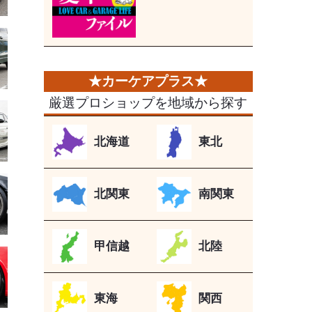
厳選プロショップを地域から探す
北海道
東北
北関東
南関東
甲信越
北陸
東海
関西