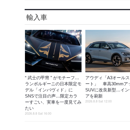
輸入車
“ 武士の甲冑 ” がモチーフ…
アウディ「A3オール
ランボルギーニの日本限定モ
ート」 車高30mmア
デル「インパヴィド」に
SUVに改良新型…イン
SNSで注目の声…限定カラ
アを刷新
2026.8.8 Sat 12:00
ーすごい、実車を一度見てみ
たい
2026.8.8 Sat 16:00