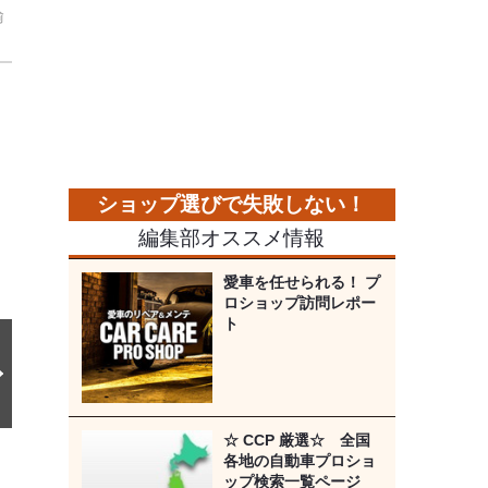
輸
次
の
画
像
編集部オススメ情報
愛車を任せられる！ プ
ロショップ訪問レポー
ト
☆ CCP 厳選☆ 全国
各地の自動車プロショ
ップ検索一覧ページ