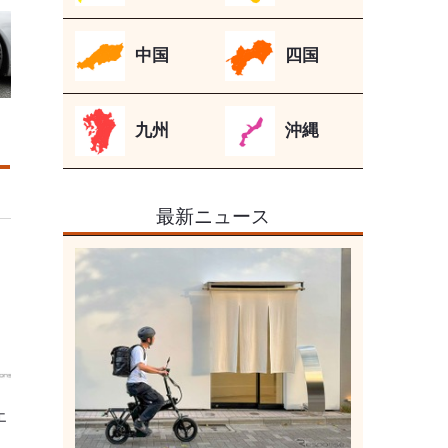
中国
四国
九州
沖縄
最新ニュース
エ