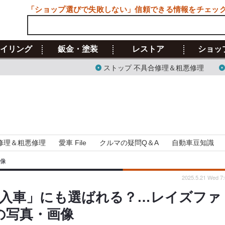
「ショップ選びで失敗しない」信頼できる情報をチェッ
イリング
鈑金・塗装
レストア
ショッ
ストップ 不具合修理＆粗悪修理
修理＆粗悪修理
愛車 File
クルマの疑問Q＆A
自動車豆知識
画像
2025.5.21 Wed 7:
入車」にも選ばれる？…レイズファ
目の写真・画像