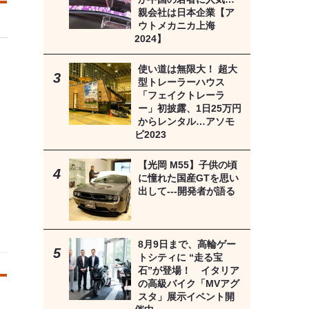
親会社は日本企業【ア
ウトメカニカ上海
2024】
使い道は無限大！ 超大
型トレーラーハウス
「フェイクトレーラ
ー」初披露、1日25万円
からレンタル…アソモ
ビ2023
【光岡 M55】子供の頃
に憧れた国産GTを思い
出して---開発者が語る
8月9日まで、高輪ゲー
トシティに “走る宝
石”が登場！ イタリア
の高級バイク「MVアグ
スタ」展示イベント開