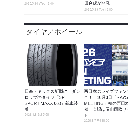
田合成が開発
2025.5.14 Wed 12:00
2025.5.13 Tue 18:00
タイヤ／ホイール
日産・キックス新型に、ダン
西日本のレイズファン
ロップのタイヤ「SP
合！ 10月3日「RAYS
SPORT MAXX 060」新車装
MEETING」初の西日
着
催 会場は岡山国際サ
2026.8.8 Sat 5:58
ト
2026.8.7 Fri 18:00