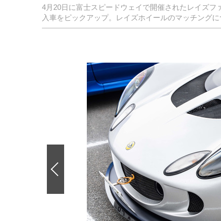
4月20日に富士スピードウェイで開催されたレイズファ
入車をピックアップ。レイズホイールのマッチングに
前
の
画
像