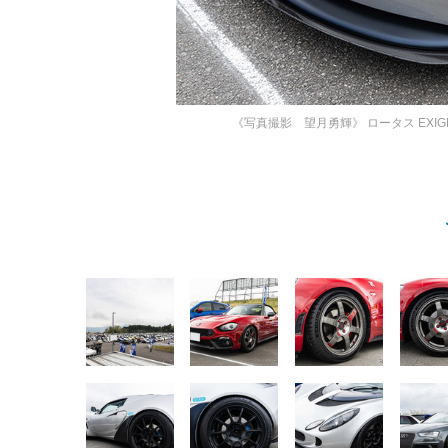
《写真撮影 望月勇輝》
ロータス EXI