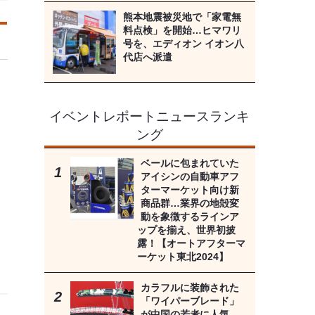
熊本地震被災地で「家電無
料点検」を開始…ヒマワリ
号を、エディオン イオン八
代店へ派遣
イベントレポートニュースランキ
ング
ベールに包まれていた
アイシンの自動車アフ
ターマーケット向け新
商品群…業界の地殻変
動を象徴するラインア
ップを揃え、世界初披
露！【オートアフターマ
ーケット東北2024】
カラフルに装飾された
「ワイパーブレード」
が中国の若者に人気…