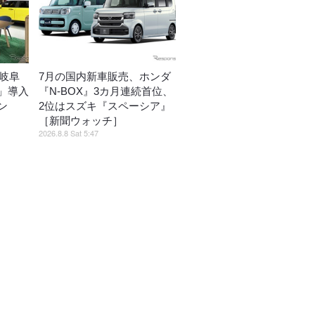
I岐阜
7月の国内新車販売、ホンダ
」導入
『N-BOX』3カ月連続首位、
ン
2位はスズキ『スペーシア』
［新聞ウォッチ］
2026.8.8 Sat 5:47