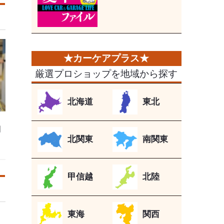
厳選プロショップを地域から探す
北海道
東北
国
北関東
南関東
甲信越
北陸
東海
関西