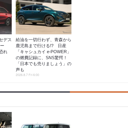
セデス
給油を一切行わず、青森から
コー
鹿児島まで行ける!? 日産
恐れ
「キャシュカイ e-POWER」
の燃費記録に、SNS驚愕！
「日本でも売りましょう」の
声も
2026.8.7 Fri 6:00