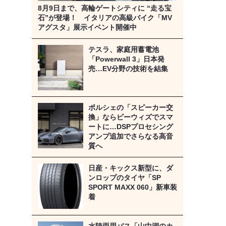
8月9日まで、高輪ゲートシティに “走る宝
石”が登場！ イタリアの高級バイク「MV
アグスタ」展示イベント開催中
テスラ、家庭用蓄電池
「Powerwall 3」日本発
売…EV分野の技術を結集
ポルシェの「スピーカー交
換」ならビーウィズでスマ
ートに…DSPプロセシング
アンプ追加でさらなる高音
質へ
日産・キックス新型に、ダ
ンロップのタイヤ「SP
SPORT MAXX 060」新車装
着