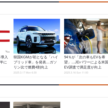
本導入
韓国KGMが初となる「ハイ
94％が「次の車もEVを希
後半に
ブリッド車」を発表…ガソ
望」…JDパワーによる米
リン比で燃費4割向上
EV調査で満足度が向上
2025.3.17 Mon 6:30
2025.3.16 Sun 11:00