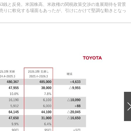
28円63銭と反発。米国株高、米政権の関税政策交渉の進展期待を背景
売りに軟化する場面もあったが、引けにかけて堅調な動きとなっ