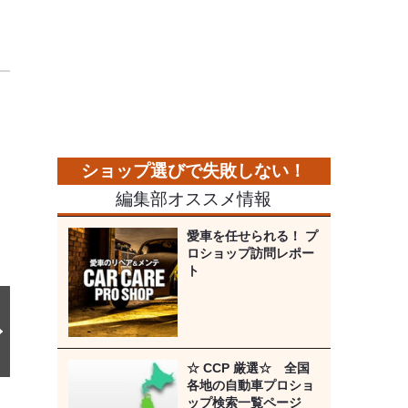
次
の
画
像
編集部オススメ情報
愛車を任せられる！ プ
ロショップ訪問レポー
ト
☆ CCP 厳選☆ 全国
各地の自動車プロショ
ップ検索一覧ページ