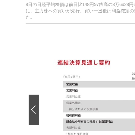
8日の日経平均株価は前日比148円97銭高の3万69
に、主力株への買いが先行。買い一巡後は利益確定の
た。
前
の
画
像