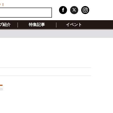
ク！
プ紹介
特集記事
イベント
:05
回