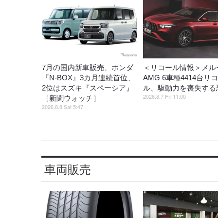
7月の国内新車販売、ホンダ
＜リコール情報＞メル
『N-BOX』3カ月連続首位、
AMG 6車種4414台リ
2位はスズキ『スペーシア』
ル、駆動力を喪失する
2026.8.7 Fri 11:00
［新聞ウォッチ］
2026.8.8 Sat 5:47
車両販売