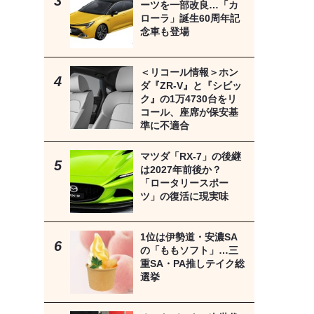
ーツを一部改良…「カ
ローラ」誕生60周年記
念車も登場
＜リコール情報＞ホン
ダ『ZR-V』と『シビッ
ク』の1万4730台をリ
コール、座席が保安基
準に不適合
マツダ「RX-7」の後継
は2027年前後か？
「ロータリースポー
ツ」の復活に現実味
1位は伊勢道・安濃SA
の「ももソフト」…三
重SA・PA推しテイク総
選挙