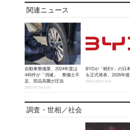
関連ニュース
自動車整備業、2024年度は
BYDが「軽EV」の日
445件が「消滅」 整備士不
を正式発表、2026年
足、部品高騰が圧迫
2025.4.25 Fri 8:00
2025.5.6 Tue 6:16
調査・世相／社会