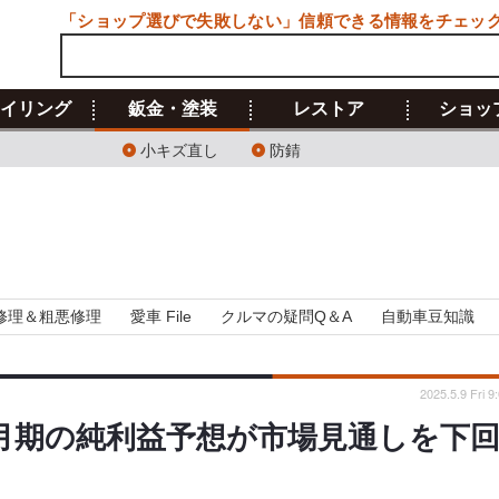
「ショップ選びで失敗しない」信頼できる情報をチェッ
イリング
鈑金・塗装
レストア
ショッ
小キズ直し
防錆
修理＆粗悪修理
愛車 File
クルマの疑問Q＆A
自動車豆知識
2025.5.9 Fri 9
3月期の純利益予想が市場見通しを下