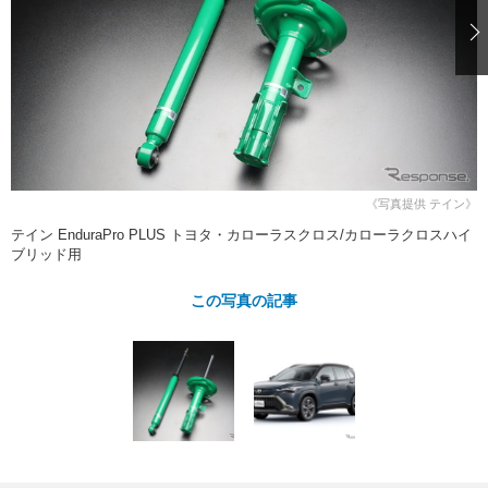
ショップレポート
愛車 File
ディテイリング
自動車豆知識
ストップ！不具合修理＆粗悪修理
ディテイリング
洗車
鈑金・塗装
鈑金・塗装
ヘッドライト磨き
コーティング
小キズ直し
防錆
特集記事
フィルム・ラッピング
ストップ 不具合修理＆粗悪修理
カーメーカー「旧車」関連プロジェ
ショップ紹介
クト
ショップレポート
プロショップ検索
レストア
《写真提供 テイン》
コラム
テイン EnduraPro PLUS トヨタ・カローラスクロス/カローラクロスハイ
カーメーカー「旧車」関連プロジ
コラム
イベント
ブリッド用
ェクト
インタビュー
イベント告知
イベントレポート
この写真の記事