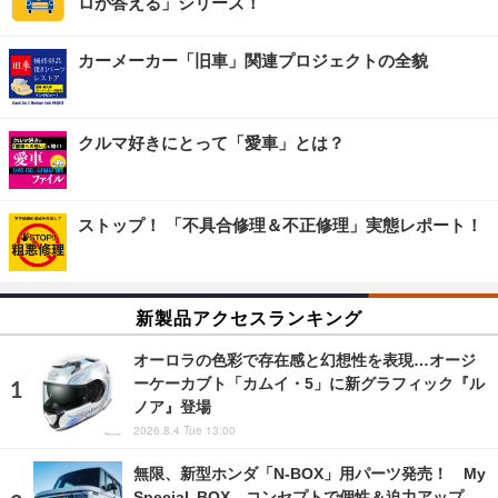
ロが答える」シリーズ！
カーメーカー「旧車」関連プロジェクトの全貌
クルマ好きにとって「愛車」とは？
ストップ！ 「不具合修理＆不正修理」実態レポート！
新製品アクセスランキング
オーロラの色彩で存在感と幻想性を表現…オージ
ーケーカブト「カムイ・5」に新グラフィック『ル
ノア』登場
2026.8.4 Tue 13:00
無限、新型ホンダ「N-BOX」用パーツ発売！ My
Special BOX コンセプトで個性＆迫力アップ