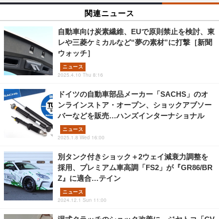
関連ニュース
自動車向け炭素繊維、EUで原則禁止を検討、東
レや三菱ケミカルなど“夢の素材”に打撃［新聞
ウォッチ］
ニュース
2025.4.10 Thu 8:16
ドイツの自動車部品メーカー「SACHS」のオ
ンラインストア・オープン、ショックアブソー
バーなどを販売…ハンズインターナショナル
ニュース
2025.1.8 Wed 16:00
別タンク付きショック＋2ウェイ減衰力調整を
採用、プレミアム車高調「FS2」が『GR86/BR
Z』に適合…テイン
ニュース
2024.12.1 Sun 11:00