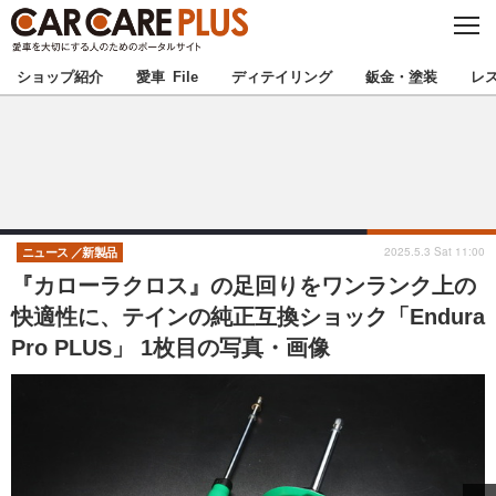
C
L
O
★カーケアプラス認定★
厳選プロショップを地域から探す
S
ショップ紹介
愛車 File
ディテイリング
鈑金・塗装
レ
E
北海道
東北
北関東
南関東
甲信越
北陸
2025.5.3 Sat 11:00
ニュース
新製品
『カローラクロス』の足回りをワンランク上の
東海
関西
快適性に、テインの純正互換ショック「Endura
Pro PLUS」 1枚目の写真・画像
中国
四国
九州
沖縄
注目の記事