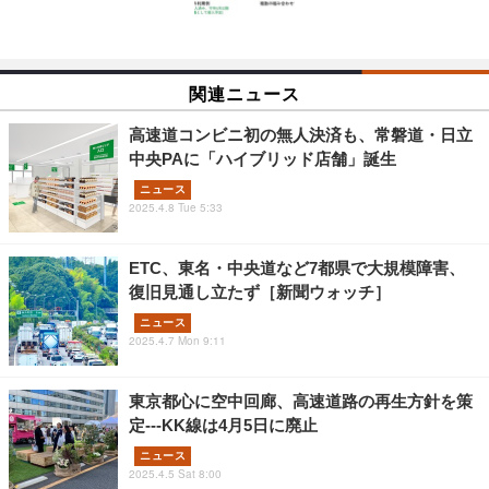
関連ニュース
高速道コンビニ初の無人決済も、常磐道・日立
中央PAに「ハイブリッド店舗」誕生
ニュース
2025.4.8 Tue 5:33
ETC、東名・中央道など7都県で大規模障害、
復旧見通し立たず［新聞ウォッチ］
ニュース
2025.4.7 Mon 9:11
東京都心に空中回廊、高速道路の再生方針を策
定---KK線は4月5日に廃止
ニュース
2025.4.5 Sat 8:00