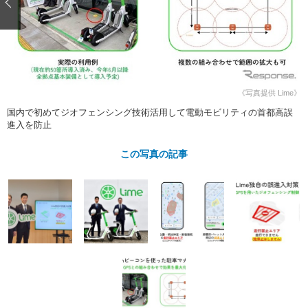
ショップレポート
愛車 File
ディテイリング
自動車豆知識
ストップ！不具合修理＆粗悪修理
ディテイリング
洗車
鈑金・塗装
鈑金・塗装
ヘッドライト磨き
コーティング
小キズ直し
防錆
特集記事
フィルム・ラッピング
ストップ 不具合修理＆粗悪修理
カーメーカー「旧車」関連プロジェ
ショップ紹介
《写真提供 Lime》
クト
国内で初めてジオフェンシング技術活用して電動モビリティの首都高誤
ショップレポート
プロショップ検索
レストア
進入を防止
コラム
カーメーカー「旧車」関連プロジ
コラム
イベント
この写真の記事
ェクト
インタビュー
イベント告知
イベントレポート