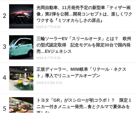
光岡自動車、11月発売予定の新型車「ティザー画
像」第2弾を公開…開発コンセプトは、楽しくワク
ワクする『ミツオカらしさの原点』
2026.8.7 Fri 6:00
三輪ソーラーEV「スリールオータ」とは？ 欧州
の型式認定取得 記念モデルを限定30台で国内発
売…EVジェネシス
2026.8.7 Fri 5:56
正規ディーラー、MINI岐阜「リテール・ネクス
ト」導入でリニューアルオープン
2026.8.8 Sat 5:54
トヨタ「GR」がスシローが初コラボ！？ 限定ミ
ニカー付きメニュー発売…食とクルマで夏休みを
楽しむ
2026.8.5 Wed 12:00
ランキングをもっと見る