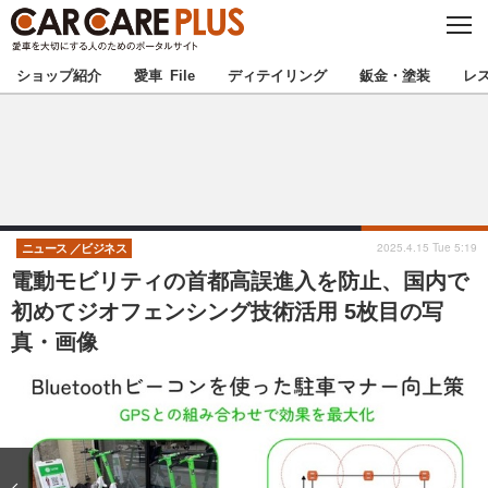
C
L
O
★カーケアプラス認定★
厳選プロショップを地域から探す
S
ショップ紹介
愛車 File
ディテイリング
鈑金・塗装
レ
E
北海道
東北
北関東
南関東
甲信越
北陸
2025.4.15 Tue 5:19
ニュース
ビジネス
電動モビリティの首都高誤進入を防止、国内で
東海
関西
初めてジオフェンシング技術活用 5枚目の写
真・画像
中国
四国
九州
沖縄
注目の記事