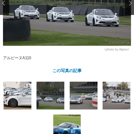
ショップレポート
愛車 File
ディテイリング
自動車豆知識
ストップ！不具合修理＆粗悪修理
ディテイリング
洗車
鈑金・塗装
鈑金・塗装
ヘッドライト磨き
コーティング
小キズ直し
防錆
特集記事
フィルム・ラッピング
ストップ 不具合修理＆粗悪修理
カーメーカー「旧車」関連プロジェ
ショップ紹介
クト
《photo by Alpine》
ショップレポート
プロショップ検索
レストア
コラム
アルピーヌA110
カーメーカー「旧車」関連プロジ
コラム
イベント
ェクト
この写真の記事
インタビュー
イベント告知
イベントレポート