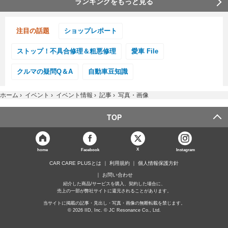
ランキングをもっと見る
注目の話題
ショップレポート
ストップ！不具合修理＆粗悪修理
愛車 File
クルマの疑問Q＆A
自動車豆知識
ホーム
›
イベント
›
イベント情報
›
記事
›
写真・画像
TOP
X
home
Facebook
Instagram
CAR CARE PLUSとは
利用規約
個人情報保護方針
お問い合わせ
紹介した商品/サービスを購入、契約した場合に、
売上の一部が弊社サイトに還元されることがあります。
当サイトに掲載の記事・見出し・写真・画像の無断転載を禁じます。
© 2026 IID, Inc. © JC Resonance Co., Ltd.