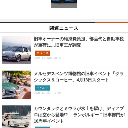
関連ニュース
旧車オーナーの維持費負担、部品代と自動車税
が重荷に…旧車王が調査
ニュース
2025.4.9 Wed 20:00
メルセデスベンツ博物館の旧車イベント「クラ
シックス＆コーヒー」4月13日スタート
イベント
2025.4.7 Mon 13:00
カウンタックとミウラが氷上を駆け、ディアブ
ロは空から登場!? …ランボルギーニ旧車部門が
10周年イベント