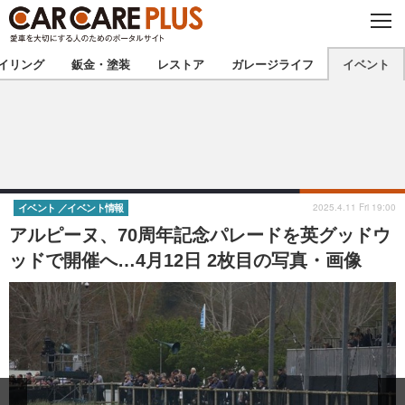
C
L
O
★カーケアプラス認定★
厳選プロショップを地域から探す
S
イリング
鈑金・塗装
レストア
ガレージライフ
イベント
E
北海道
東北
北関東
南関東
甲信越
北陸
2025.4.11 Fri 19:00
イベント
イベント情報
アルピーヌ、70周年記念パレードを英グッドウ
東海
関西
ッドで開催へ…4月12日 2枚目の写真・画像
中国
四国
九州
沖縄
注目の記事