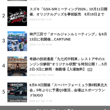
スズキ「GSX-S/Rミーティング2026」10月11日開
催、オリジナルグッズを事前販売 8月19日まで
2026.8.8 Sat 11:00
神戸三田で「オールジャンルミーティング」を9月
13日に初開催…CARTUNE
2026.7.31 Fri 10:00
奇跡の技術遺産「九七式中戦車」レストア中のエ
ンジン分解前“オリジナル状態”を特別公開！…5月
2日-3日に静岡・御殿場【入場無料】
PR
2026.4.30 Thu 19:44
8月8‐9日開催「スーパーフォーミュラ第8戦東北大
会」5年ぶりに予選Q3復活…会場はスポーツラン
ドSUGO
2026.8.4 Tue 17:00