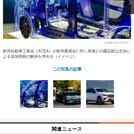
ショップレポート
愛車 File
ディテイリング
自動車豆知識
ストップ！不具合修理＆粗悪修理
ディテイリング
洗車
鈑金・塗装
鈑金・塗装
ヘッドライト磨き
コーティング
小キズ直し
防錆
特集記事
フィルム・ラッピング
ストップ 不具合修理＆粗悪修理
カーメーカー「旧車」関連プロジェ
ショップ紹介
《photo by ACEA》
クト
欧州自動車工業会（ACEA）が欧州委員会に対し米国との建設的な交渉に
ショップレポート
プロショップ検索
レストア
よる追加関税の解決を求める（イメージ）
コラム
カーメーカー「旧車」関連プロジ
コラム
イベント
この写真の記事
ェクト
インタビュー
イベント告知
イベントレポート
関連ニュース