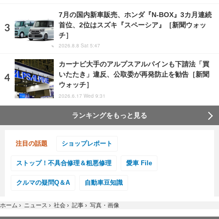
7月の国内新車販売、ホンダ『N-BOX』3カ月連続
首位、2位はスズキ『スペーシア』［新聞ウォッ
チ］
2026.8.8 Sat 5:47
カーナビ大手のアルプスアルパインも下請法「買
いたたき」違反、公取委が再発防止を勧告［新聞
ウォッチ］
2026.6.17 Wed 9:31
ランキングをもっと見る
注目の話題
ショップレポート
ストップ！不具合修理＆粗悪修理
愛車 File
クルマの疑問Q＆A
自動車豆知識
ホーム
›
ニュース
›
社会
›
記事
›
写真・画像