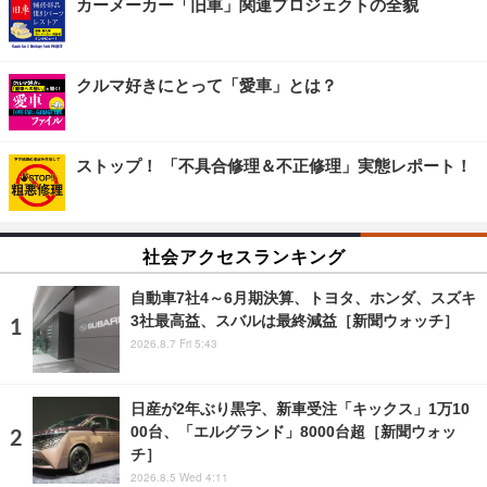
カーメーカー「旧車」関連プロジェクトの全貌
クルマ好きにとって「愛車」とは？
ストップ！ 「不具合修理＆不正修理」実態レポート！
社会アクセスランキング
自動車7社4～6月期決算、トヨタ、ホンダ、スズキ
3社最高益、スバルは最終減益［新聞ウォッチ］
2026.8.7 Fri 5:43
日産が2年ぶり黒字、新車受注「キックス」1万10
00台、「エルグランド」8000台超［新聞ウォッ
チ］
2026.8.5 Wed 4:11