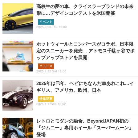
高校生の夢の車、クライスラーブランドの未来
形に…デザインコンテストを米国開催
イベント
2025.3.20 Thu 15:00
ホットウィールとコンバースがコラボ、日本限
定のスニーカーを発売… アトモス千駄ヶ谷でポ
ップアップストアを展開
ニュース
2025.2.22 Sat 18:00
2025年は巳年、ヘビにちなんだ車あれこれ…イ
ギリス、アメリカ、欧州、日本
特集記事
2025.1.1 Wed 12:52
レトロとモダンの融合、BeyondJAPAN初の
『ジムニー』専用ホイール「スーパームーン」
登場