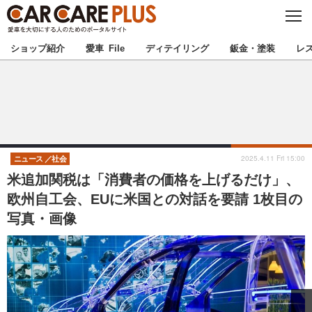
C
L
O
★カーケアプラス認定★
厳選プロショップを地域から探す
S
ショップ紹介
愛車 File
ディテイリング
鈑金・塗装
レ
E
北海道
東北
北関東
南関東
甲信越
北陸
2025.4.11 Fri 15:00
ニュース
社会
米追加関税は「消費者の価格を上げるだけ」、
東海
関西
欧州自工会、EUに米国との対話を要請 1枚目の
写真・画像
中国
四国
九州
沖縄
注目の記事