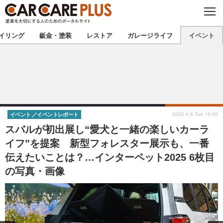
C
L
O
★カーケアプラス認定★
厳選プロショップを地域から探す
S
イリング
鈑金・塗装
レストア
ガレージライフ
イベント
E
北海道
東北
北関東
南関東
甲信越
北陸
2025.4.8 Tue 19:00
イベント
イベントレポート
スバルが初出展し“愛犬と一緒の楽しいカーラ
東海
関西
イフ”を提案 新型フォレスター展示も、一番
伝えたいことは？…インターペット2025 6枚目
中国
四国
の写真・画像
九州
沖縄
注目の記事