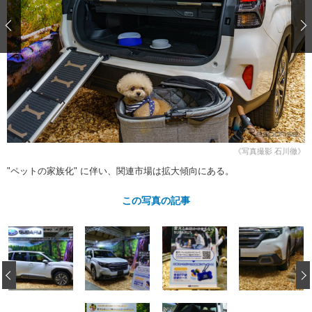
ショップレポート
愛車 File
ディテイリング
自動車豆知識
ストップ！不具合修理＆粗悪修理
ディテイリング
洗車
鈑金・塗装
鈑金・塗装
ヘッドライト磨き
コーティング
小キズ直し
防錆
特集記事
フィルム・ラッピング
ストップ 不具合修理＆粗悪修理
カーメーカー「旧車」関連プロジェ
ショップ紹介
クト
ショップレポート
プロショップ検索
レストア
コラム
カーメーカー「旧車」関連プロジ
コラム
イベント
《写真撮影 石川徹》
ェクト
"ペットの家族化" に伴い、関連市場は拡大傾向にある。
インタビュー
イベント告知
イベントレポート
この写真の記事
‹