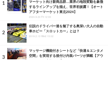
マーケット向け新商品群…業界の地殻変動を象徴
するラインアップを揃え、世界初披露！【オート
アフターマーケット東北2024】
2024.9.20 Fri 12:00
伝説のドライバー達を魅了する奥深い大人の自動
車ホビー「スロットカー」とは？
2019.2.13 Wed 15:02
マッサージ機能付きシートなど「快適＆エンタメ
空間」を実現する後付け内装パーツが満載【アウ
トメカニカ上海2024】
2024.12.6 Fri 2:46
ランキングをもっと見る
注目の話題
ショップレポート
ストップ！不具合修理＆粗悪修理
愛車 File
クルマの疑問Q＆A
自動車豆知識