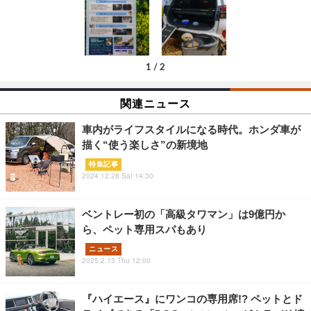
1
/
2
関連ニュース
車内がライフスタイルになる時代。ホンダ車が
描く“使う楽しさ”の新境地
特集記事
2024.12.28 Sat 14:30
ベントレー初の「高級タワマン」は9億円か
ら、ペット専用スパもあり
ニュース
2025.2.13 Thu 12:00
『ハイエース』にワンコの専用席!? ペットとド