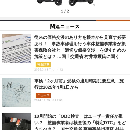
1
/
2
関連ニュース
従来の価格交渉のあり方を根本から見直す必要
あり！ 事故車修理を行う車体整備事業者が損
害保険会社と「適切な価格交渉」を促すための
施策とは？ …国土交通省 村井章展氏に聞く
特集記事
2025.3.13 Thu 14:12
車検「2ヶ月前」受検の適用時期に要注意…施
行は2025年4月1日から
ニュース
2024.11.29 Fri 21:00
10月開始の「OBD検査」はユーザー責任が重
い？ 整備事業者は検査後の「特定DTC」をど
うすべき？…国土交通省 整備事業指導官 村井