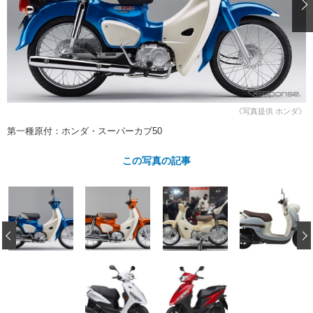
ショップレポート
愛車 File
ディテイリング
自動車豆知識
ストップ！不具合修理＆粗悪修理
ディテイリング
洗車
鈑金・塗装
鈑金・塗装
ヘッドライト磨き
コーティング
小キズ直し
防錆
特集記事
フィルム・ラッピング
ストップ 不具合修理＆粗悪修理
カーメーカー「旧車」関連プロジェ
ショップ紹介
クト
《写真提供 ホンダ》
ショップレポート
プロショップ検索
レストア
第一種原付：ホンダ・スーパーカブ50
コラム
カーメーカー「旧車」関連プロジ
コラム
イベント
この写真の記事
ェクト
インタビュー
イベント告知
イベントレポート
‹