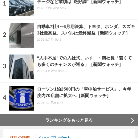
テージなど業績は“絶好調”［新聞ウォッチ］
2026.7.29 Wed 5:07
自動車7社4～6月期決算、トヨタ、ホンダ、スズキ
3社最高益、スバルは最終減益［新聞ウォッチ］
2026.8.7 Fri 5:43
“人手不足”での入社式、いすゞ・南社長「若くて
も多くのチャンスが巡る」［新聞ウォッチ］
2025.4.2 Wed 9:45
ローソン1泊2500円の「車中泊サービス」、今年
度内70店舗に拡大へ［新聞ウォッチ］
2026.7.7 Tue 6:44
ランキングをもっと見る
注目の話題
ショップレポート