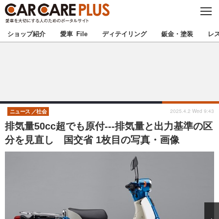
C
L
O
★カーケアプラス認定★
厳選プロショップを地域から探す
S
ショップ紹介
愛車 File
ディテイリング
鈑金・塗装
レ
E
北海道
東北
北関東
南関東
甲信越
北陸
2025.4.2 Wed 9:43
ニュース
社会
排気量50cc超でも原付---排気量と出力基準の区
東海
関西
分を見直し 国交省 1枚目の写真・画像
中国
四国
九州
沖縄
注目の記事