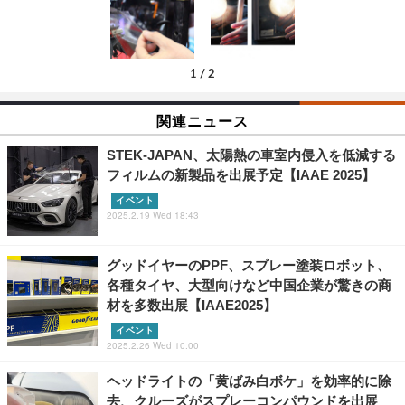
1
/
2
関連ニュース
STEK-JAPAN、太陽熱の車室内侵入を低減する
フィルムの新製品を出展予定【IAAE 2025】
イベント
2025.2.19 Wed 18:43
グッドイヤーのPPF、スプレー塗装ロボット、
各種タイヤ、大型向けなど中国企業が驚きの商
材を多数出展【IAAE2025】
イベント
2025.2.26 Wed 10:00
ヘッドライトの「黄ばみ白ボケ」を効率的に除
去、クルーズがスプレーコンパウンドを出展