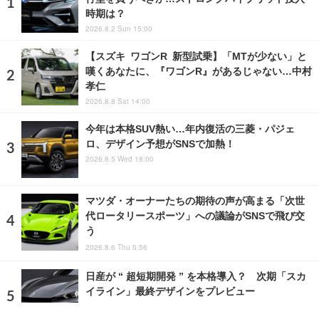
時期は？
2026.8.2 Sun 15:00
【スズキ ワゴンR 新型試乗】「MTが少ない」と
嘆くあなたに、『ワゴンR』があるじゃない…中村
孝仁
2026.8.8 Sat 14:00
今年は本格SUV熱い…年内復活の三菱・パジェ
ロ、デザイン予想がSNSで加熱！
2026.8.5 Wed 18:00
マツダ・オーナーたちの期待の声が高まる「次世
代ロータリースポーツ」への議論がSNSで飛び交
う
2026.8.6 Thu 5:56
日産が “ 超短期開発 ” を本格導入？ 次期「スカ
イライン」最終デザインをプレビュー
2026.7.8 Wed 12:31