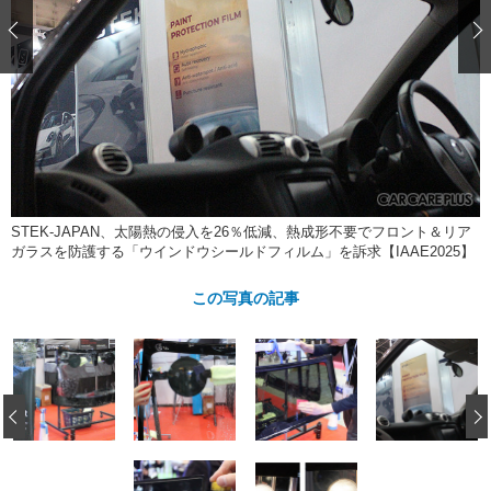
ショップレポート
愛車 File
ディテイリング
自動車豆知識
ストップ！不具合修理＆粗悪修理
ディテイリング
洗車
鈑金・塗装
鈑金・塗装
ヘッドライト磨き
コーティング
小キズ直し
防錆
特集記事
フィルム・ラッピング
ストップ 不具合修理＆粗悪修理
カーメーカー「旧車」関連プロジェ
ショップ紹介
クト
ショップレポート
プロショップ検索
レストア
コラム
STEK-JAPAN、太陽熱の侵入を26％低減、熱成形不要でフロント＆リア
カーメーカー「旧車」関連プロジ
コラム
イベント
ガラスを防護する「ウインドウシールドフィルム」を訴求【IAAE2025】
ェクト
インタビュー
イベント告知
イベントレポート
この写真の記事
‹