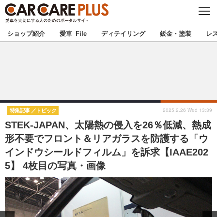
C
L
O
★カーケアプラス認定★
厳選プロショップを地域から探す
S
ショップ紹介
愛車 File
ディテイリング
鈑金・塗装
レ
E
北海道
東北
北関東
南関東
甲信越
北陸
2025.2.26 Wed 13:39
特集記事
トピック
STEK-JAPAN、太陽熱の侵入を26％低減、熱成
東海
関西
形不要でフロント＆リアガラスを防護する「ウ
インドウシールドフィルム」を訴求【IAAE202
中国
四国
5】 4枚目の写真・画像
九州
沖縄
注目の記事