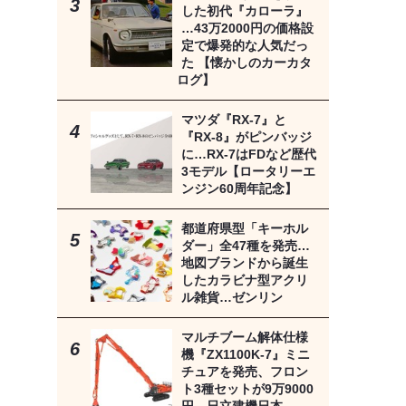
した初代『カローラ』
…43万2000円の価格設
定で爆発的な人気だっ
た 【懐かしのカーカタ
ログ】
マツダ『RX-7』と
『RX-8』がピンバッジ
に…RX-7はFDなど歴代
3モデル【ロータリーエ
ンジン60周年記念】
都道府県型「キーホル
ダー」全47種を発売…
地図ブランドから誕生
したカラビナ型アクリ
ル雑貨…ゼンリン
マルチブーム解体仕様
機『ZX1100K-7』ミニ
チュアを発売、フロン
ト3種セットが9万9000