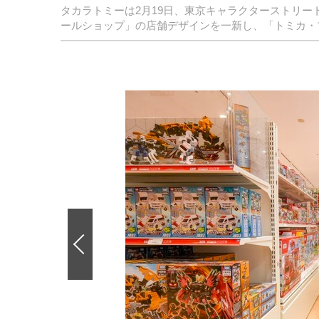
タカラトミーは2月19日、東京キャラクターストリ
ールショップ」の店舗デザインを一新し、「トミカ・
前
の
画
像