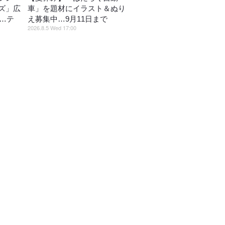
ズ」広
車」を題材にイラスト＆ぬり
催…テ
え募集中…9月11日まで
2026.8.5 Wed 17:00