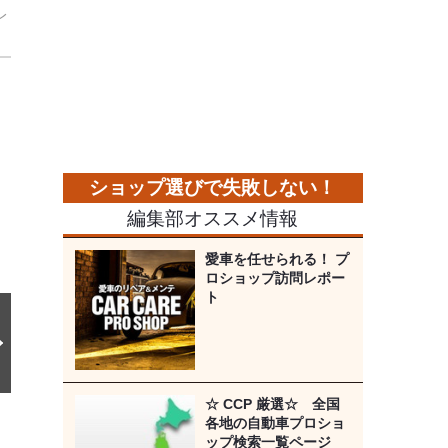
レ
次
の
画
像
編集部オススメ情報
愛車を任せられる！ プ
ロショップ訪問レポー
ト
☆ CCP 厳選☆ 全国
各地の自動車プロショ
ップ検索一覧ページ