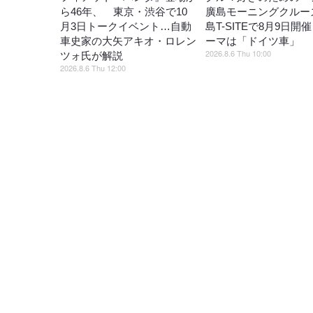
ら46年、 東京・渋谷で10
廣島モーニングクルー
月3日トークイベント…自動
島T-SITEで8月9日開
車史家の大矢アキオ・ロレン
ーマは「ドイツ車」
2026.8.6 Thu 10:00
ツォ氏が解説
2026.8.6 Thu 12:00