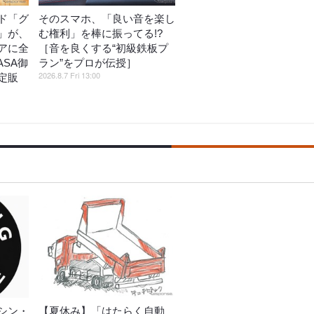
ド「グ
そのスマホ、「良い音を楽し
」が、
む権利」を棒に振ってる!?
アに全
［音を良くする“初級鉄板プ
ASA御
ラン”をプロが伝授］
2026.8.7 Fri 13:00
定販
シン・
【夏休み】「はたらく自動