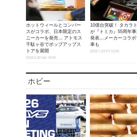
ホットウィールとコンバー
10億台突破！ タカラ
スがコラボ、日本限定のス
が『トミカ』55周年事
ニーカーを発売… アトモス
発表…メーカーコラボ
千駄ヶ谷でポップアップス
車も
トアを展開
2025.1.24 Fri 10:00
2025.2.22 Sat 18:00
ホビー