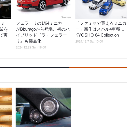
トミー
フェラーリの1/64ミニカー
「ファミマで買えるミニカ
業を
がBburagoから登場、初のハ
ー」新作はスバル4車種…
で実
イブリッド『ラ・フェラー
KYOSHO 64 Collection
リ』も製品化
2024.12.7 Sat 13:00
2024.12.29 Sun 18:00