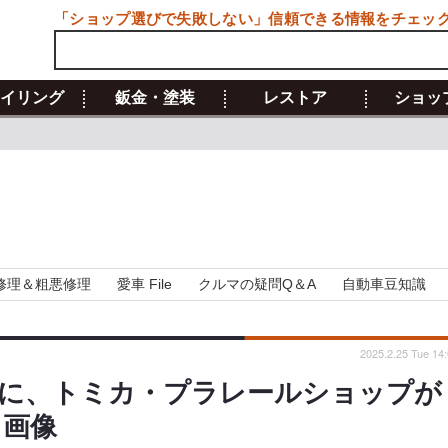
「ショップ選びで失敗しない」信頼できる情報をチェッ
イリング
鈑金・塗装
レストア
ショッ
修理＆粗悪修理
愛車 File
クルマの疑問Q＆A
自動車豆知識
2025.2.25 Tue 14
に、トミカ・プラレールショップが
・画像