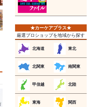
厳選プロショップを地域から探す
北海道
東北
北関東
南関東
甲信越
北陸
東海
関西