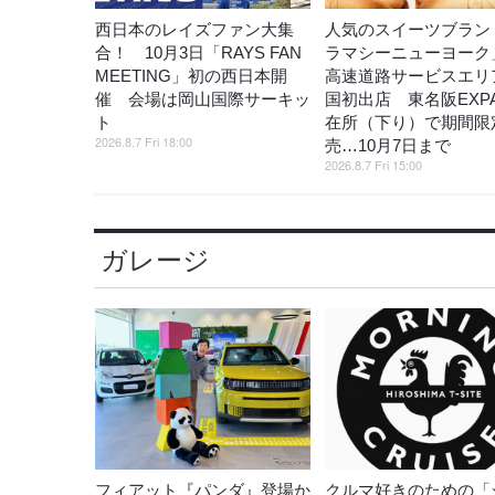
西日本のレイズファン大集
人気のスイーツブラン
合！ 10月3日「RAYS FAN
ラマシーニューヨーク
MEETING」初の西日本開
高速道路サービスエリ
催 会場は岡山国際サーキッ
国初出店 東名阪EXP
ト
在所（下り）で期間限
2026.8.7 Fri 18:00
売…10月7日まで
2026.8.7 Fri 15:00
ガレージ
フィアット『パンダ』登場か
クルマ好きのための「