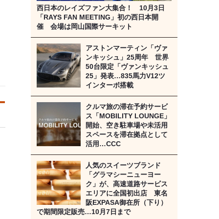
西日本のレイズファン大集合！ 10月3日
「RAYS FAN MEETING」初の西日本開
催 会場は岡山国際サーキット
アストンマーティン「ヴァ
ンキッシュ」25周年 世界
50台限定「ヴァンキッシュ
25」発表…835馬力V12ツ
インターボ搭載
クルマ旅の滞在予約サービ
ス「MOBILITY LOUNGE」
開始、空き駐車場や未活用
スペースを滞在拠点として
活用…CCC
人気のスイーツブランド
「グラマシーニューヨー
ク」が、高速道路サービス
エリアに全国初出店 東名
阪EXPASA御在所（下り）
で期間限定販売…10月7日まで