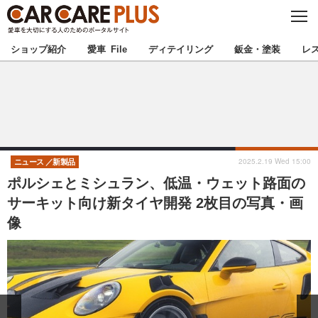
C
L
O
★カーケアプラス認定★
厳選プロショップを地域から探す
S
ショップ紹介
愛車 File
ディテイリング
鈑金・塗装
レ
E
北海道
東北
北関東
南関東
甲信越
北陸
2025.2.19 Wed 15:00
ニュース
新製品
ポルシェとミシュラン、低温・ウェット路面の
東海
関西
サーキット向け新タイヤ開発 2枚目の写真・画
像
中国
四国
九州
沖縄
注目の記事