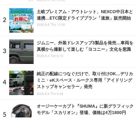
土岐プレミアム・アウトレット、NEXCO中日本と
連携…ETC限定ドライブプラン「速旅」販売開始
2026.8.6 Thu 11:00
ジムニー、外装ドレスアップ3製品を発売…車両を
真横から撮影して楽しむ「ヨコニー」文化を意識
2026.8.4 Tue 5:10
純正の配線につなぐだけで、取り付けOK…デリカ
ミニ・eKスペース・ルークス専用「アイドリング
ストップキャンセラー」発売
2026.8.6 Thu 6:28
オージーケーカブト『SHUMA』に新グラフィック
モデル「スカリオン」登場、価格は4万1800円
2026.7.11 Sat 10:00