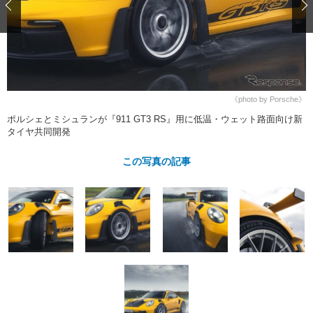
ショップレポート
愛車 File
ディテイリング
自動車豆知識
ストップ！不具合修理＆粗悪修理
ディテイリング
洗車
鈑金・塗装
鈑金・塗装
ヘッドライト磨き
コーティング
小キズ直し
防錆
特集記事
フィルム・ラッピング
ストップ 不具合修理＆粗悪修理
カーメーカー「旧車」関連プロジェ
ショップ紹介
《photo by Porsche》
クト
ポルシェとミシュランが『911 GT3 RS』用に低温・ウェット路面向け新
ショップレポート
プロショップ検索
レストア
タイヤ共同開発
コラム
カーメーカー「旧車」関連プロジ
コラム
イベント
この写真の記事
ェクト
インタビュー
イベント告知
イベントレポート