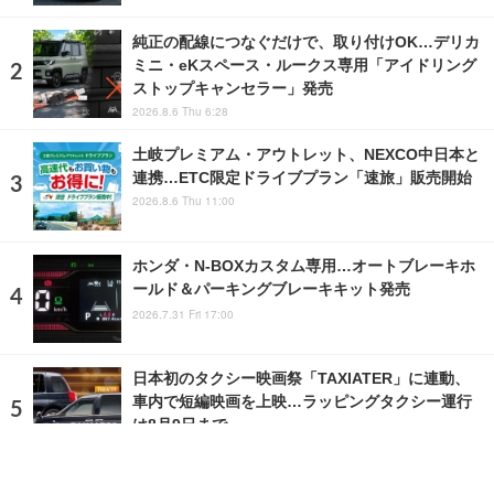
純正の配線につなぐだけで、取り付けOK…デリカ
ミニ・eKスペース・ルークス専用「アイドリング
ストップキャンセラー」発売
2026.8.6 Thu 6:28
土岐プレミアム・アウトレット、NEXCO中日本と
連携…ETC限定ドライブプラン「速旅」販売開始
2026.8.6 Thu 11:00
ホンダ・N-BOXカスタム専用…オートブレーキホ
ールド＆パーキングブレーキキット発売
2026.7.31 Fri 17:00
日本初のタクシー映画祭「TAXIATER」に連動、
車内で短編映画を上映…ラッピングタクシー運行
は8月9日まで
2026.8.7 Fri 10:00