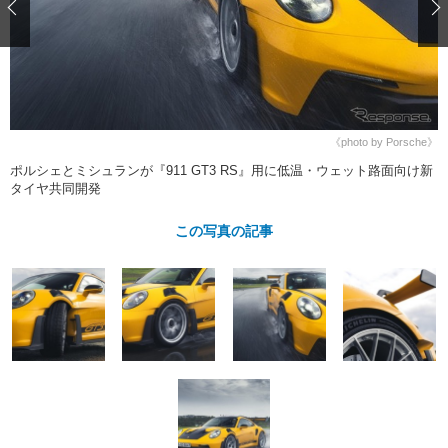
ショップレポート
愛車 File
ディテイリング
自動車豆知識
ストップ！不具合修理＆粗悪修理
ディテイリング
洗車
鈑金・塗装
鈑金・塗装
ヘッドライト磨き
コーティング
小キズ直し
防錆
特集記事
フィルム・ラッピング
ストップ 不具合修理＆粗悪修理
カーメーカー「旧車」関連プロジェ
ショップ紹介
《photo by Porsche》
クト
ポルシェとミシュランが『911 GT3 RS』用に低温・ウェット路面向け新
ショップレポート
プロショップ検索
レストア
タイヤ共同開発
コラム
カーメーカー「旧車」関連プロジ
コラム
イベント
この写真の記事
ェクト
インタビュー
イベント告知
イベントレポート