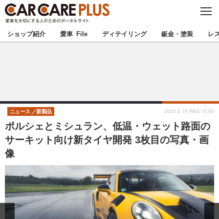
C
L
O
★カーケアプラス認定★
厳選プロショップを地域から探す
S
ショップ紹介
愛車 File
ディテイリング
鈑金・塗装
レ
E
北海道
東北
北関東
南関東
甲信越
北陸
2025.2.19 Wed 15:00
ニュース
新製品
ポルシェとミシュラン、低温・ウェット路面の
東海
関西
サーキット向け新タイヤ開発 3枚目の写真・画
像
中国
四国
九州
沖縄
注目の記事