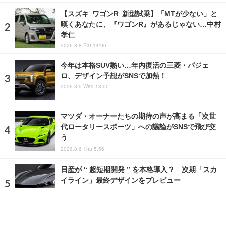
【スズキ ワゴンR 新型試乗】「MTが少ない」と
嘆くあなたに、『ワゴンR』があるじゃない…中村
孝仁
2026.8.8 Sat 14:00
今年は本格SUV熱い…年内復活の三菱・パジェ
ロ、デザイン予想がSNSで加熱！
2026.8.5 Wed 18:00
マツダ・オーナーたちの期待の声が高まる「次世
代ロータリースポーツ」への議論がSNSで飛び交
う
2026.8.6 Thu 5:56
日産が “ 超短期開発 ” を本格導入？ 次期「スカ
イライン」最終デザインをプレビュー
2026.7.8 Wed 12:31
ランキングをもっと見る