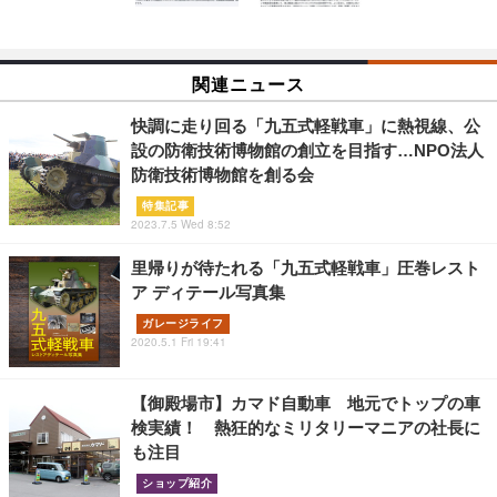
関連ニュース
快調に走り回る「九五式軽戦車」に熱視線、公
設の防衛技術博物館の創立を目指す…NPO法人
防衛技術博物館を創る会
特集記事
2023.7.5 Wed 8:52
里帰りが待たれる「九五式軽戦車」圧巻レスト
ア ディテール写真集
ガレージライフ
2020.5.1 Fri 19:41
【御殿場市】カマド自動車 地元でトップの車
検実績！ 熱狂的なミリタリーマニアの社長に
も注目
ショップ紹介