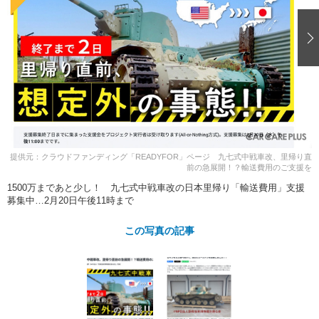
ショップレポート
愛車 File
ディテイリング
自動車豆知識
ストップ！不具合修理＆粗悪修理
ディテイリング
洗車
鈑金・塗装
鈑金・塗装
ヘッドライト磨き
コーティング
小キズ直し
防錆
特集記事
フィルム・ラッピング
ストップ 不具合修理＆粗悪修理
カーメーカー「旧車」関連プロジェ
ショップ紹介
クト
ショップレポート
プロショップ検索
レストア
コラム
カーメーカー「旧車」関連プロジ
コラム
イベント
提供元：クラウドファンディング「READYFOR」ページ 九七式中戦車改、里帰り直
ェクト
前の急展開！？輸送費用のご支援を
インタビュー
イベント告知
イベントレポート
1500万まであと少し！ 九七式中戦車改の日本里帰り「輸送費用」支援
募集中…2月20日午後11時まで
この写真の記事