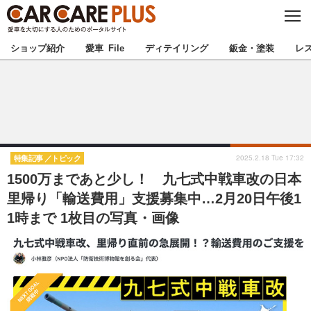
C
L
O
★カーケアプラス認定★
厳選プロショップを地域から探す
S
ショップ紹介
愛車 File
ディテイリング
鈑金・塗装
レ
E
北海道
東北
北関東
南関東
甲信越
北陸
2025.2.18 Tue 17:32
特集記事
トピック
1500万まであと少し！ 九七式中戦車改の日本
東海
関西
里帰り「輸送費用」支援募集中…2月20日午後1
1時まで 1枚目の写真・画像
中国
四国
九州
沖縄
注目の記事