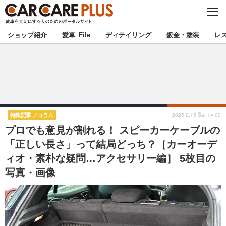
C
L
O
★カーケアプラス認定★
厳選プロショップを地域から探す
S
ショップ紹介
愛車 File
ディテイリング
鈑金・塗装
レ
E
北海道
東北
北関東
南関東
甲信越
北陸
2025.2.15 Sat 14:00
特集記事
コラム
プロでも意見が割れる！ スピーカーケーブルの
東海
関西
「正しい長さ」って結局どっち？［カーオーデ
ィオ・素朴な疑問…アクセサリー編］ 5枚目の
中国
四国
写真・画像
九州
沖縄
注目の記事