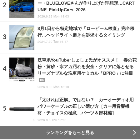
ー・BLUELOVEさんが作り上げた理想形…CART
UNE PickUpCars 2026
2026.6.22 Mon 18:03
8月1日から特定地域で「ロービーム検査」完全移
行…ヘッドライト磨きを訴求するタイミング
2024.7.30 Tue 16:17
洗車系YouTuberしょしょ氏がオススメ！ 春の花
粉・黄砂・水アカ汚れを安全・クリアに落とせる
リーズナブルな洗車用ケミカル「BPRO」に注目
PR
2026.3.30 Mon 18:10
「太ければ正解」ではない？ カーオーディオ用
パワーケーブルの正しい選び方［カー用音響機
材・チョイスの極意…パーツ＆部材編］
2026.8.6 Thu 17:00
ランキングをもっと見る