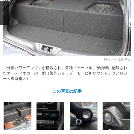
ショップレポート
愛車 File
ディテイリング
自動車豆知識
ストップ！不具合修理＆粗悪修理
ディテイリング
洗車
鈑金・塗装
鈑金・塗装
ヘッドライト磨き
コーティング
小キズ直し
防錆
特集記事
フィルム・ラッピング
ストップ 不具合修理＆粗悪修理
カーメーカー「旧車」関連プロジェ
ショップ紹介
クト
ショップレポート
プロショップ検索
レストア
コラム
Photo by 太田祥三
カーメーカー「旧車」関連プロジ
コラム
イベント
「外部パワーアンプ」が搭載され、各種「ケーブル」が的確に配線され
ェクト
たオーディオカーの一例（製作ショップ：モービルサウンドテクノロジ
インタビュー
イベント告知
イベントレポート
ー＜東京都＞）。
この写真の記事