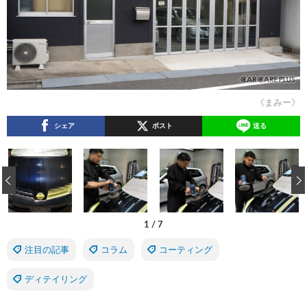
《まみー》
シェア
ポスト
送る
‹
1
/
7
注目の記事
コラム
コーティング
ディテイリング