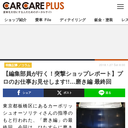
C
L
O
★カーケアプラス認定★
厳選プロショップを地域から探す
S
ショップ紹介
愛車 File
ディテイリング
鈑金・塗装
レ
E
北海道
東北
北関東
南関東
甲信越
北陸
2018.1.27 Sat 8:00
特集記事
コラム
【編集部員が行く！突撃ショップレポート】プ
東海
関西
ロのお仕事お見せします!!…磨き編 最終回
中国
四国
シェア
ポスト
送る
九州
沖縄
東京都板橋区にあるカーポリッ
シュオーソリティさんの指導の
注目の記事
もと行われた、「磨き編」の最
終回。今回は、ひたすらに磨き