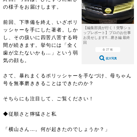
ショップレポート
愛車 File
ディテイリング
の様子をお届けします。
自動車豆知識
ストップ！不具合修理＆粗悪修理
ディテイリング
洗車
鈑金・塗装
前回、下準備を終え、いざポリ
鈑金・塗装
ヘッドライト磨き
コーティング
小キズ直し
防錆
特集記事
【編集部員が行く！突撃ショ
ッシャーを手にした著者。しか
ップレポート】プロのお仕事
し、その扱いに四苦八苦する時
お見せします!!…磨き編 最終
フィルム・ラッピング
ストップ 不具合修理＆粗悪修理
カーメーカー「旧車」関連プロジェ
ショップ紹介
回
間が続きます。挙句には「全く
クト
全 27 枚
歯が立たないかも…」という弱
ショップレポート
プロショップ検索
レストア
コラム
拡大写真
気の顔も。
カーメーカー「旧車」関連プロジ
コラム
イベント
ェクト
さて、暴れまくるポリッシャーを手なづけ、母ちゃん
インタビュー
イベント告知
イベントレポート
号を無事磨ききることはできたのか？
そちらにも注目して、ご覧ください！
◆従順さと獰猛さと私
「横山さん…。何が起きたのでしょうか？」