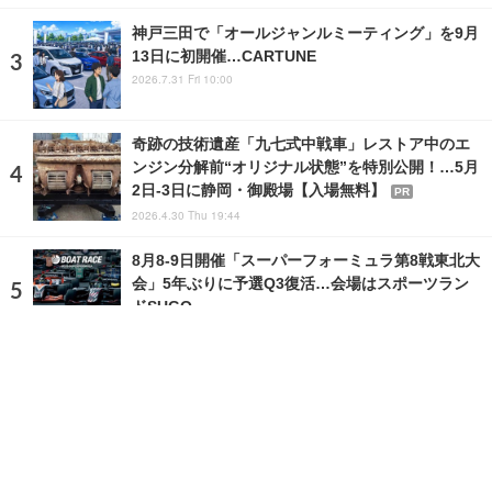
神戸三田で「オールジャンルミーティング」を9月
13日に初開催…CARTUNE
2026.7.31 Fri 10:00
奇跡の技術遺産「九七式中戦車」レストア中のエ
ンジン分解前“オリジナル状態”を特別公開！…5月
2日-3日に静岡・御殿場【入場無料】
PR
2026.4.30 Thu 19:44
8月8‐9日開催「スーパーフォーミュラ第8戦東北大
会」5年ぶりに予選Q3復活…会場はスポーツラン
ドSUGO
2026.8.4 Tue 17:00
ランキングをもっと見る
注目の話題
ショップレポート
ストップ！不具合修理＆粗悪修理
愛車 File