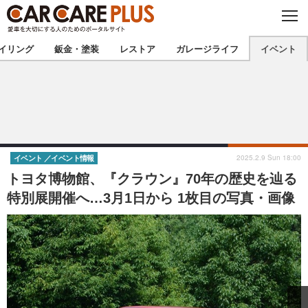
C
L
O
★カーケアプラス認定★
厳選プロショップを地域から探す
S
イリング
鈑金・塗装
レストア
ガレージライフ
イベント
E
北海道
東北
北関東
南関東
甲信越
北陸
2025.2.9 Sun 18:00
イベント
イベント情報
トヨタ博物館、『クラウン』70年の歴史を辿る
東海
関西
特別展開催へ…3月1日から 1枚目の写真・画像
中国
四国
九州
沖縄
注目の記事