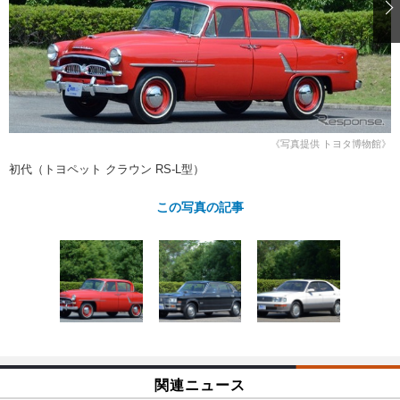
ショップレポート
愛車 File
ディテイリング
自動車豆知識
ストップ！不具合修理＆粗悪修理
ディテイリング
洗車
鈑金・塗装
鈑金・塗装
ヘッドライト磨き
コーティング
小キズ直し
防錆
特集記事
フィルム・ラッピング
ストップ 不具合修理＆粗悪修理
カーメーカー「旧車」関連プロジェ
ショップ紹介
クト
《写真提供 トヨタ博物館》
ショップレポート
プロショップ検索
レストア
初代（トヨペット クラウン RS-L型）
コラム
カーメーカー「旧車」関連プロジ
コラム
イベント
この写真の記事
ェクト
インタビュー
イベント告知
イベントレポート
関連ニュース