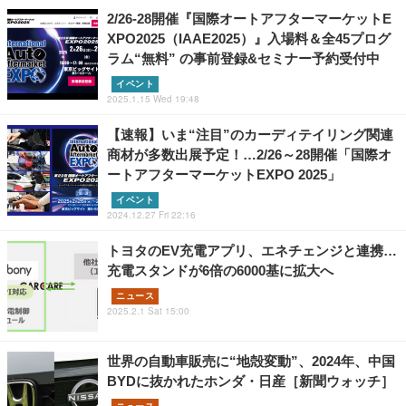
2/26-28開催『国際オートアフターマーケットE
XPO2025（IAAE2025）』入場料＆全45プログ
ラム“無料” の事前登録&セミナー予約受付中
イベント
2025.1.15 Wed 19:48
【速報】いま“注目”のカーディテイリング関連
商材が多数出展予定！…2/26～28開催「国際オ
ートアフターマーケットEXPO 2025」
イベント
2024.12.27 Fri 22:16
トヨタのEV充電アプリ、エネチェンジと連携…
充電スタンドが6倍の6000基に拡大へ
ニュース
2025.2.1 Sat 15:00
世界の自動車販売に“地殻変動”、2024年、中国
BYDに抜かれたホンダ・日産［新聞ウォッチ］