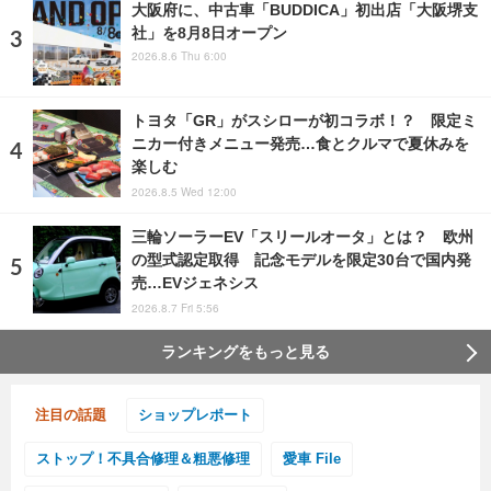
大阪府に、中古車「BUDDICA」初出店「大阪堺支
社」を8月8日オープン
2026.8.6 Thu 6:00
トヨタ「GR」がスシローが初コラボ！？ 限定ミ
ニカー付きメニュー発売…食とクルマで夏休みを
楽しむ
2026.8.5 Wed 12:00
三輪ソーラーEV「スリールオータ」とは？ 欧州
の型式認定取得 記念モデルを限定30台で国内発
売…EVジェネシス
2026.8.7 Fri 5:56
ランキングをもっと見る
注目の話題
ショップレポート
ストップ！不具合修理＆粗悪修理
愛車 File