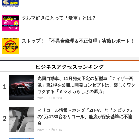
クルマ好きにとって「愛車」とは？
ストップ！ 「不具合修理＆不正修理」実態レポート！
ビジネスアクセスランキング
光岡自動車、11月発売予定の新型車「ティザー画
像」第2弾を公開…開発コンセプトは、楽しくワク
ワクする『ミツオカらしさの原点』
2026.8.7 Fri 6:00
＜リコール情報＞ホンダ『ZR-V』と『シビック』
の1万4730台をリコール、座席が保安基準に不適
合
2026.8.7 Fri 5:45