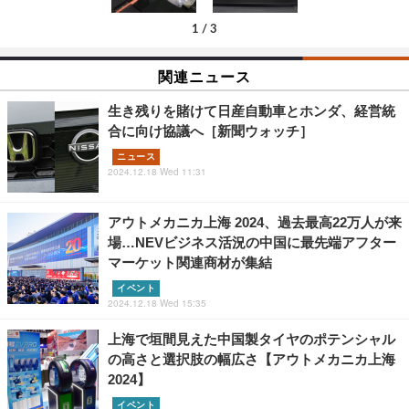
1
/
3
関連ニュース
生き残りを賭けて日産自動車とホンダ、経営統
合に向け協議へ［新聞ウォッチ］
ニュース
2024.12.18 Wed 11:31
アウトメカニカ上海 2024、過去最高22万人が来
場…NEVビジネス活況の中国に最先端アフター
マーケット関連商材が集結
イベント
2024.12.18 Wed 15:35
上海で垣間見えた中国製タイヤのポテンシャル
の高さと選択肢の幅広さ【アウトメカニカ上海
2024】
イベント