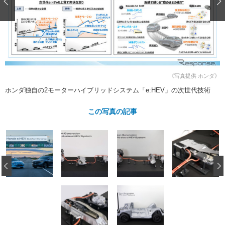
ショップレポート
愛車 File
ディテイリング
自動車豆知識
ストップ！不具合修理＆粗悪修理
ディテイリング
洗車
鈑金・塗装
鈑金・塗装
ヘッドライト磨き
コーティング
小キズ直し
防錆
特集記事
フィルム・ラッピング
ストップ 不具合修理＆粗悪修理
カーメーカー「旧車」関連プロジェ
ショップ紹介
クト
《写真提供 ホンダ》
ショップレポート
プロショップ検索
レストア
ホンダ独自の2モーターハイブリッドシステム「e:HEV」の次世代技術
コラム
カーメーカー「旧車」関連プロジ
コラム
イベント
この写真の記事
ェクト
インタビュー
イベント告知
イベントレポート
‹