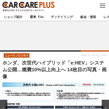
C
L
O
★カーケアプラス認定★
厳選プロショップを地域から探す
S
ショップ紹介
愛車 File
ディテイリング
鈑金・塗装
レ
E
北海道
東北
北関東
南関東
甲信越
北陸
2024.12.19 Thu 14:00
ニュース
ビジネス
ホンダ、次世代ハイブリッド「e:HEV」システ
東海
関西
ム公開…燃費10%以上向上へ 14枚目の写真・画
像
中国
四国
九州
沖縄
注目の記事